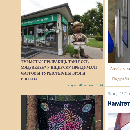
ТУРЫСТАЎ ПРЫВАБІЦЬ ТАКІ ВОСЬ
МЯДЗВЕДЗЬ? У ВІЦЕБСКУ ПРЫДУМАЛІ
Апублікава
ЧАРГОВЫ ТУРЫСТЫЧНЫ БРЭНД
Падрабяз
РЭГІЁНА
Чацвер, 06 Жнівень 2026
Чацвер, 23 Ліп
Камітэт