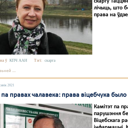
скаргу Тацця
лічыць, што 
права на ўдз
на ў
КПЧ ААН
Тэгі:
скарга
ьней ...
савік 2021
т па правах чалавека: права віцебчука был
Камітэт па пр
парушэння бе
Віцебскага р
інфармацыі. 