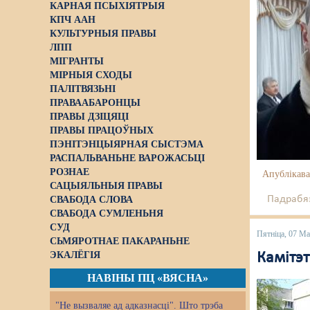
КАРНАЯ ПСЫХІЯТРЫЯ
КПЧ ААН
КУЛЬТУРНЫЯ ПРАВЫ
ЛПП
МІГРАНТЫ
МІРНЫЯ СХОДЫ
ПАЛІТВЯЗЬНІ
ПРАВААБАРОНЦЫ
ПРАВЫ ДЗІЦЯЦІ
ПРАВЫ ПРАЦОЎНЫХ
ПЭНІТЭНЦЫЯРНАЯ СЫСТЭМА
РАСПАЛЬВАНЬНЕ ВАРОЖАСЬЦІ
РОЗНАЕ
Апублікава
САЦЫЯЛЬНЫЯ ПРАВЫ
Падрабяз
СВАБОДА СЛОВА
СВАБОДА СУМЛЕНЬНЯ
СУД
Пятніца, 07 М
СЬМЯРОТНАЕ ПАКАРАНЬНЕ
ЭКАЛЁГІЯ
Камітэт
НАВІНЫ ПЦ «ВЯСНА»
"Не вызваляе ад адказнасці". Што трэба