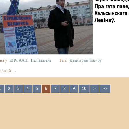
Пра гэта паве
Хэльсынскага 
Левінаў.
на ў
КПЧ ААН
,
Палітвязьні
Тэгі:
Дзьмітрый Казлоў
ьней ...
1
2
3
4
5
6
7
8
9
10
>
>>