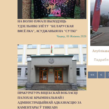
НА ВОЛЮ ПАЧАЛІ ВЫХОДЗІЦЬ
УДЗЕЛЬНІКІ ЗЛЁТУ "БЕЛАРУСКАЯ
ВЯСЁЛКА", АСУДЖАНЫЯ НА "СУТКІ"
Чацвер, 06 Жнівень 2026
Апублікава
Падрабяз
<<
<
ПРАКУРАТУРА ВІЦЕБСКАЙ ВОБЛАСЦІ
ПАЛОХАЕ КРЫМІНАЛЬНАЙ І
АДМІНІСТРАЦЫЙНАЙ АДКАЗНАСЦЮ ЗА
КАМЕНТАРЫ Ў THREADS