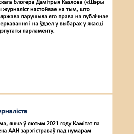
скага блогера Дзмітрыя Казлова («Шэры
ы журналіст настойвае на тым, што
зяржава парушыла яго права на публічнае
ркавання і на ўдзел у выбарах у якасці
дэпутаты парламенту.
урналіста
ма, яшчэ ў лютым 2021 году Камітэт па
ека ААН зарэгістраваў пад нумарам