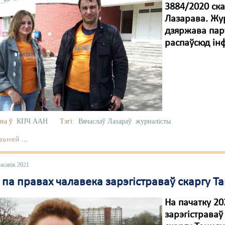
3884/2020 ска
Лазарава. Жу
дзяржава пар
распаўсюд ін
на ў
КПЧ ААН
Тэгі:
Вячаслаў Лазараў
журналісты
ьней ...
асавік 2021
 па правах чалавека зарэгістраваў скаргу 
На пачатку 20
зарэгістрава