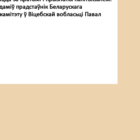
даміў прадстаўнік Беларускага
камітэту ў Віцебскай вобласьці Павал