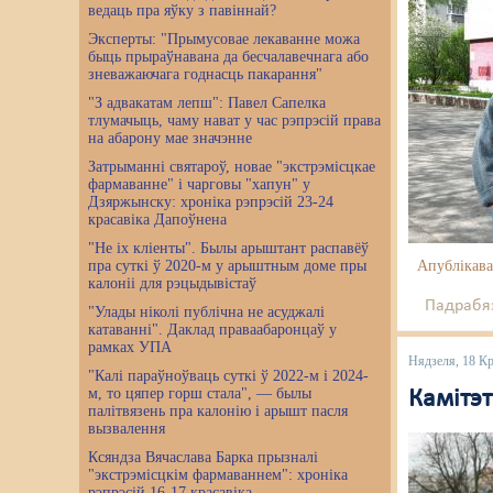
ведаць пра яўку з павіннай?
Эксперты: "Прымусовае лекаванне можа
быць прыраўнавана да бесчалавечнага або
зневажаючага годнасць пакарання"
"З адвакатам лепш": Павел Сапелка
тлумачыць, чаму нават у час рэпрэсій права
на абарону мае значэнне
Затрыманні святароў, новае "экстрэмісцкае
фармаванне" і чарговы "хапун" у
Дзяржынску: хроніка рэпрэсій 23-24
красавіка Дапоўнена
"Не іх кліенты". Былы арыштант распавёў
пра суткі ў 2020-м у арыштным доме пры
Апублікава
калоніі для рэцыдывістаў
Падрабяз
"Улады ніколі публічна не асуджалі
катаванні". Даклад праваабаронцаў у
рамках УПА
Нядзеля, 18 Кр
"Калі параўноўваць суткі ў 2022-м і 2024-
м, то цяпер горш стала", — былы
Камітэт
палітвязень пра калонію і арышт пасля
вызвалення
Ксяндза Вячаслава Барка прызналі
"экстрэмісцкім фармаваннем": хроніка
рэпрэсій 16-17 красавіка