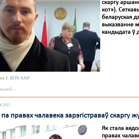
скаргу аршан
кот»). Сеткав
беларуская д
выказванне ме
кандыдата ў 
на ў
КПЧ ААН
ьней ...
ай 2021
 па правах чалавека зарэгістраваў скаргу ж
Як стала вядо
правах чалав