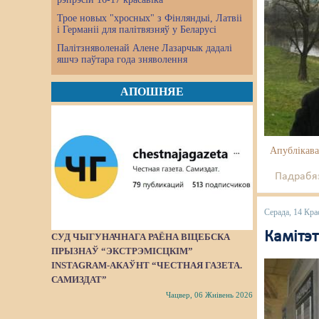
Трое новых "хросных" з Фінляндыі, Латвіі
і Германіі для палітвязняў у Беларусі
Палітзняволенай Алене Лазарчык дадалі
яшчэ паўтара года зняволення
АПОШНЯЕ
Апублікава
Падрабяз
Серада, 14 Кра
Камітэ
СУД ЧЫГУНАЧНАГА РАЁНА ВІЦЕБСКА
ПРЫЗНАЎ “ЭКСТРЭМІСЦКІМ”
INSTAGRAM-АКАЎНТ “ЧЕСТНАЯ ГАЗЕТА.
САМИЗДАТ”
Чацвер, 06 Жнівень 2026