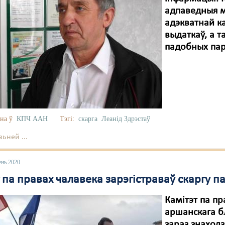
адпаведныя м
адэкватнай к
выдаткаў, а 
падобных пар
на ў
КПЧ ААН
Тэгі:
скарга
Леанід Здрэстаў
ьней ...
ень 2020
 па правах чалавека зарэгістраваў скаргу п
Камітэт па пр
аршанскага б
зараз знаходз