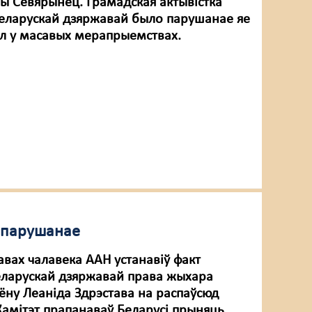
ны Севярынец. Грамадская актывістка
беларускай дзяржавай было парушанае яе
ел у масавых мерапрыемствах.
о парушанае
авах чалавека ААН устанавіў факт
ларускай дзяржавай права жыхара
аёну Леаніда Здрэстава на распаўсюд
Камітэт прапанаваў Беларусі прыняць