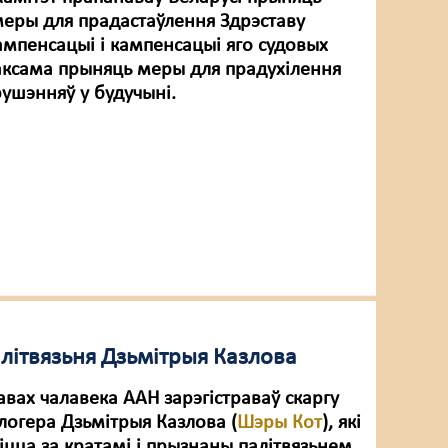
еры для прадастаўлення Здрэставу
ампенсацыі і кампенсацыі яго судовых
таксама прыняць меры для прадухілення
ушэнняў у будучыні.
алітвязьня Дзьмітрыя Казлова
авах чалавека ААН зарэгістраваў скаргу
логера Дзьмітрыя Казлова (
Шэры Кот
), які
іцца за кратамі і прызнаны палітвязьнем.