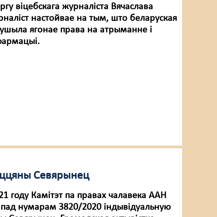
ргу віцебскага журналіста Вячаслава
рналіст настойвае на тым, што беларуская
ушыла ягонае права на атрыманне і
фармацыі.
Таццяны Севярынец
21 году Камітэт па правах чалавека ААН
ў пад нумарам 3820/2020 індывідуальную