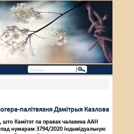
блогера-палітвязня Дзмітрыя Казлова
, што Камітэт па правах чалавека ААН
ў пад нумарам 3794/2020 індывідуальную