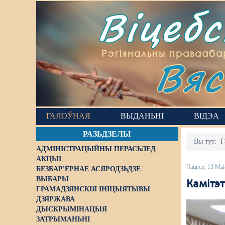
Віцеб
Вяс
Рэгіянальны правааба
ГАЛОЎНАЯ
ВЫДАНЬНІ
ВІДЭА
РАЗЬДЗЕЛЫ
Вы тут:
Г
АДМІНІСТРАЦЫЙНЫ ПЕРАСЬЛЕД
АКЦЫІ
Чацвер, 13 Ма
БЕЗБАР'ЕРНАЕ АСЯРОДЗЬДЗЕ
ВЫБАРЫ
Камітэт
ГРАМАДЗЯНСКІЯ ІНІЦЫЯТЫВЫ
ДЗЯРЖАВА
ДЫСКРЫМІНАЦЫЯ
ЗАТРЫМАНЬНІ