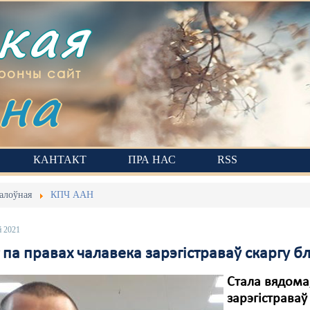
ская
на
рончы сайт
КАНТАКТ
ПРА НАС
RSS
алоўная
КПЧ ААН
й 2021
 па правах чалавека зарэгістраваў скаргу 
Стала вядома
зарэгістрава