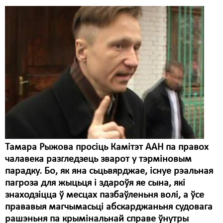
Свабода слова
Свабода сумленьня
Суд
Сьмяротнае пакараньне
Экалёгія
Правы працоўных
Сацыяльныя правы
Тамара Рыжова просіць Камітэт ААН па правох
чалавека разгледзець зварот у тэрміновым
парадку. Бо, як яна сьцьвярджае, існуе рэальная
пагроза для жыцьця і здароўя яе сына, які
знаходзіцца ў месцах пазбаўленьня волі, а ўсе
прававыя магчымасьці абскарджаньня судовага
рашэньня па крымінальнай справе ўнутры