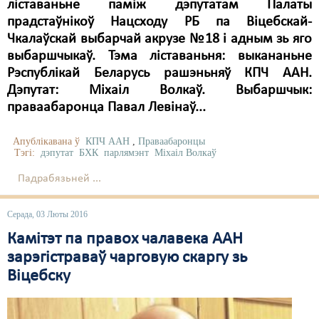
ліставаньне паміж дэпутатам Палаты
прадстаўнікоў Нацсходу РБ па Віцебскай-
Чкалаўскай выбарчай акрузе №18 і адным зь яго
выбаршчыкаў. Тэма ліставаньня: выкананьне
Рэспублікай Беларусь рашэньняў КПЧ ААН.
Дэпутат: Міхаіл Волкаў. Выбаршчык:
праваабаронца Павал Левінаў...
Апублікавана ў
КПЧ ААН
,
Праваабаронцы
Тэгі:
дэпутат
БХК
парлямэнт
Міхаіл Волкаў
Падрабязьней ...
Серада, 03 Люты 2016
Камітэт па правох чалавека ААН
зарэгістраваў чарговую скаргу зь
Віцебску