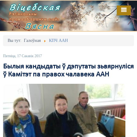
Віцебская
Рэгіянальны
праваабарончы сайт
Вясна
Галоўная
Выданьні
Адміністрацыйны перасьлед
Вы тут:
Галоўная
КПЧ ААН
Відэа
Акцыі
Пятніца, 17 Сакавік 2017
Кантакт
Безбар'ернае асяродзьдзе
Былыя кандыдаты ў дэпутаты зьвярнуліся
ў Камітэт па правох чалавека ААН
Пра нас
Выбары
RSS
Грамадзянскія ініцыятывы
Дзяржава
Дыскрымінацыя
Затрыманьні