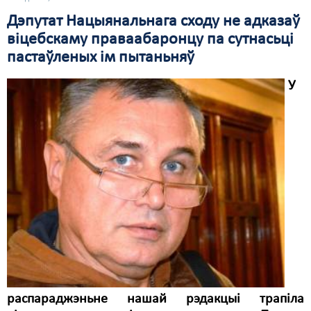
Дэпутат Нацыянальнага сходу не адказаў
віцебскаму праваабаронцу па сутнасьці
пастаўленых ім пытаньняў
У
распараджэньне нашай рэдакцыі трапіла