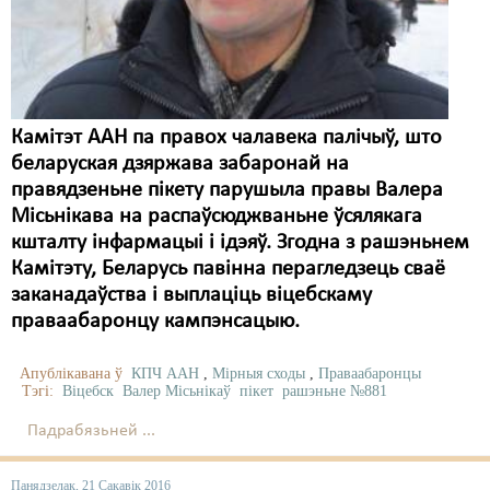
Камітэт ААН па правох чалавека палічыў, што
беларуская дзяржава забаронай на
правядзеньне пікету парушыла правы Валера
Місьнікава на распаўсюджваньне ўсялякага
кшталту інфармацыі і ідэяў. Згодна з рашэньнем
Камітэту, Беларусь павінна перагледзець сваё
заканадаўства і выплаціць віцебскаму
праваабаронцу кампэнсацыю.
Апублікавана ў
КПЧ ААН
,
Мірныя сходы
,
Праваабаронцы
Тэгі:
Віцебск
Валер Місьнікаў
пікет
рашэньне №881
Падрабязьней ...
Панядзелак, 21 Сакавік 2016