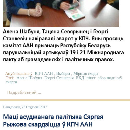
Карная псыхіятрыя
КПЧ ААН
Культурныя правы
Алена Шабуня, Тацяна Севярынец і Георгі
ЛПП
Станкевіч накіравалі зварот у КПЧ. Яны просяць
камітэт ААН прызнаць Рэспубліку Беларусь
Мігранты
парушальніцай артыкулаў 19 і 21 Міжнароднага
Мірныя сходы
пакту аб грамадзянскіх і палітычных правох.
Палітвязьні
Апублікавана ў
КПЧ ААН
,
Выбары
,
Мірныя сходы
Тэгі:
Алена Шабуня
Георгі Станкевіч
БХД
пікет
збор подпісаў
Праваабаронцы
скарга
Падрабязьней ...
Правы дзіцяці
Пэнітэнцыярная сыстэма
Панядзелак, 23 Студзень 2017
Маці асуджанага палітыка Сяргея
Распальваньне варожасьці
Рыжова скардзіцца ў КПЧ ААН
Рознае