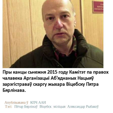
Пры канцы сьнежня 2015 году Камітэт па правох
чалавека Арганізацыі Аб'яднаных Нацыяў
зарэгістраваў скаргу жыхара Віцебску Пятра
Бярлінава.
Апублікавана ў
КПЧ ААН
Тэгі:
Пётар Бярлінаў
Віцебск
міліцыя
Аляксандар Рыбакоў