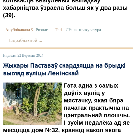
колькасць выяўленых выпадкаў
хабарніцтва ўзрасла больш як у два разы
(
39
).
Апублікавана ў
Рознае
Тэгі:
Лёзна
пракуратура
Падрабязьней ...
Нядзеля, 22 Верасень 2024
Жыхары Паставаў скардзяцца на брыдкі
выгляд вуліцы Ленінскай
Гэта адна з самых
доўгіх вуліц у
мястэчку, якая бярэ
пачатак практычна на
цэнтральнай плошчы.
І зусім недалёка ад яе
месціцца дом №32, краявід вакол якога