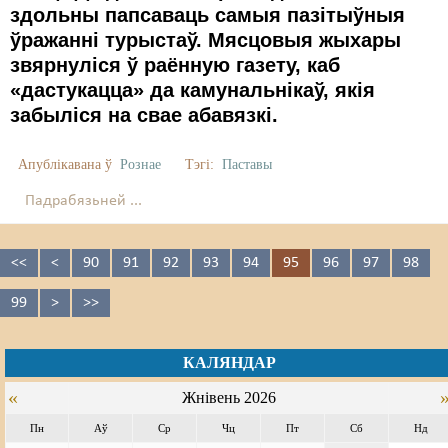
здольны папсаваць самыя пазітыўныя
ўражанні турыстаў. Мясцовыя жыхары
звярнуліся ў раённую газету, каб
«дастукацца» да камунальнікаў, якія
забыліся на свае абавязкі.
Апублікавана ў
Рознае
Тэгі:
Паставы
Падрабязьней ...
<<
<
90
91
92
93
94
95
96
97
98
99
>
>>
КАЛЯНДАР
«
Жнівень 2026
Пн
Аў
Ср
Чц
Пт
Сб
Нд