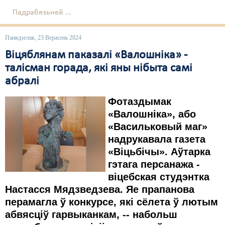
Падрабязьней ...
Панядзелак, 23 Верасень 2024
Віцяблянам паказалі «Валошніка» -
талісман горада, які яны нібыта самі
абралі
Фотаздымак
«Валошніка», або
«Васильковый маг»
надрукавала газета
«Віцьбічы». Аўтарка
гэтага персанажа -
віцебская студэнтка
Настасся Мядзведзева. Яе прапанова
перамагла ў конкурсе, які сёлета ў лютым
абвясціў гарвыканкам, -- набольш