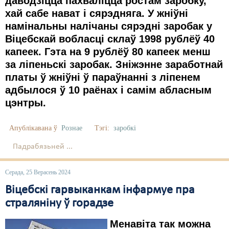
даводзіцца пахваліцца ростам заробку,
хай сабе нават і сярэдняга. У жніўні
Свабода слова
намінальны налічаны сярэдні заробак у
Віцебскай вобласці склаў 1998 рублёў 40
Свабода сумленьня
капеек. Гэта на 9 рублёў 80 капеек менш
Суд
за ліпеньскі заробак. Зніжэнне заработнай
платы ў жніўні ў параўнанні з ліпенем
Сьмяротнае пакараньне
адбылося ў 10 раёнах і самім абласным
Экалёгія
цэнтры.
Правы працоўных
Апублікавана ў
Рознае
Тэгі:
заробкі
Сацыяльныя правы
Падрабязьней ...
Серада, 25 Верасень 2024
Віцебскі гарвыканкам інфармуе пра
страляніну ў горадзе
Менавіта так можна