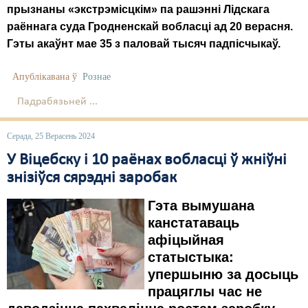
Карная псыхіятрыя
прызнаны «экстрэмісцкім» па рашэнні Лідскага
раённага суда Гродненскай вобласці ад 20 верасня.
КПЧ ААН
Гэты акаўнт мае 35 з паловай тысяч падпісчыкаў.
Культурныя правы
Апублікавана ў
Рознае
ЛПП
Падрабязьней ...
Мігранты
Серада, 25 Верасень 2024
Мірныя сходы
У Віцебску і 10 раёнах вобласці ў жніўні
Палітвязьні
знізіўся сярэдні заробак
Праваабаронцы
Гэта вымушана
канстатаваць
Правы дзіцяці
афіцыйная
Пэнітэнцыярная сыстэма
статыстыка:
упершыню за досыць
Распальваньне варожасьці
працяглы час не
Рознае