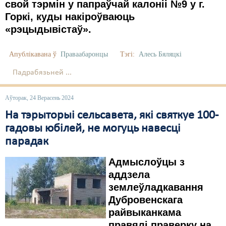
свой тэрмін у папраўчай калоніі №9 у г.
Горкі, куды накіроўваюць
«рэцыдывістаў».
Апублікавана ў
Праваабаронцы
Тэгі:
Алесь Бяляцкі
Падрабязьней ...
Аўторак, 24 Верасень 2024
На тэрыторыі сельсавета, які святкуе 100-
гадовы юбілей, не могуць навесці
парадак
Адмыслоўцы з
аддзела
землеўладкавання
Дубровенскага
райвыканкама
правялі праверку на