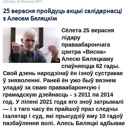
Аўторак, 24 Верасень 2024
25 верасня пройдуць акцыі салідарнасці
з Алесем Бяляцкім
Сёлета 25 верасня
лідару
праваабарончага
цэнтра «Вясна»
Алесю Бяляцкаму
спаўняецца 62 гады.
Свой дзень народзінаў ён ізноў сустракае
ў зняволенні.
Раней ён ужо быў вязнем
уладаў за сваю праваабарончую і
грамадскую дзейнасць - з 2011 па 2014
год. У ліпені 2021 года яго зноў затрымалі
— і з таго часу ён прайшоў праз следчы
ізалятар і суд, які прысудзіў яму 10 гадоў
пазбаўлення волі. Алесь Бяляцкі адбывае