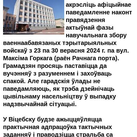
акрэсліць афіцыйнае
паведамленне наконт
правядзення
актыўнай фазы
навучальнага збору
ваеннаабавязаных тэрытарыяльных
войскаў з 23 па 30 верасня 2024 г. па вул.
Максіма Горкага (раён Рачнага порта).
Г
рамадзян
просяць
паставіцца да
вучэнняў з разуменнем і
захоўваць
спакой.
Але гарадскія ўлады не
паведамляюць, як трэба дзейнічаць
цывільнаму насельніцтву ў выпадку
надзвычайнай сітуацыі.
У Віцебску
будзе ажыццяўляцца
практычная адпрацоўка тактычных
заданняў і праводзіцца стральба са