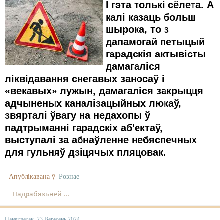
І гэта толькі сёлета. А
калі казаць больш
шырока, то з
дапамогай петыцый
гарадскія актывісты
дамагаліся
ліквідавання снегавых заносаў і
«векавых» лужын, дамагаліся закрыцця
адчыненых каналізацыйных люкаў,
звярталі ўвагу на недахопы ў
падтрыманні гарадскіх аб'ектаў,
выступалі за абнаўленне небяспечных
для гульняў дзіцячых пляцовак.
Апублікавана ў
Рознае
Падрабязьней ...
Панядзелак, 23 Верасень 2024