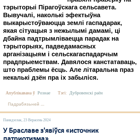
тэрыторыі Пірагоўскага сельсавета.
Вывучалі, наколькі эфектыўна
выкарыстоўваюцца землі гаспадарак,
якая сітуацыя з нежылымі дамамі, ці
дбайна падтрымліваецца парадак на
тэрыторыях, падведамасных
арганізацыям і сельскагаспадарчым
прадпрыемствам. Давялося канстатаваць,
што праблемы ёсць. Але літаральна праз
некалькі дзён пра іх забыліся.
Апублікавана ў
Рознае
Тэгі:
Дубровенскі раён
Падрабязьней ...
Панядзелак, 23 Верасень 2024
У Браславе з'явіўся «источник
патриотизма»