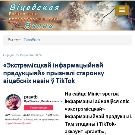
Віцебская
Рэгіянальны
праваабарончы сайт
Вясна
Галоўная
Выданьні
Адміністрацыйны перасьлед
Вы тут:
Галоўная
Відэа
Акцыі
Серада, 25 Верасень 2024
Кантакт
Безбар'ернае асяродзьдзе
«Экстрэмісцкай інфармацыйнай
прадукцыяй» прызналі старонку
Пра нас
Выбары
віцебскіх навін ў TikTok
RSS
Грамадзянскія ініцыятывы
На сайце Міністэрства
Дзяржава
інфармацыі абнавіўся спіс
«экстрэмісцкай»
Дыскрымінацыя
інфармацыйнай прадукцыі.
Затрыманьні
Там згаданы і TikTok-
аккаунт «pravtb»,