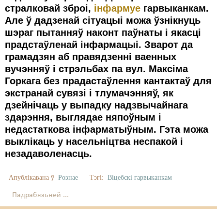
стралковай зброі,
інфармуе
гарвыканкам.
Але ў
дадзенай сітуацыі можа ўзнікнуць
шэраг пытанняў наконт паўнаты і якасці
прадстаўленай інфармацыі. Зварот да
грамадзян аб правядзенні ваенных
вучэнняў і стрэльбах па вул. Максіма
Горкага без прадастаўлення кантактаў для
экстранай сувязі і тлумачэнняў, як
дзейнічаць у выпадку
надзвычайнага
здарэння, выглядае няпоўным і
недастаткова інфарматыўным. Гэта можа
выклікаць у насельніцтва неспакой і
незадаволенасць.
Апублікавана ў
Рознае
Тэгі:
Віцебскі гарвыканкам
Падрабязьней ...