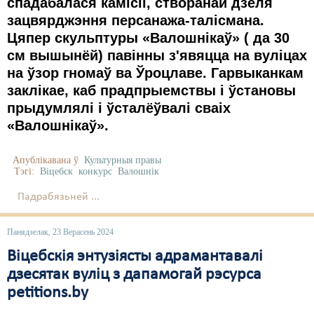
спадабалася камісіі, створанай дзеля
зацвярджэння персанажа-талісмана.
Цяпер скульптуры «Валошнікаў» ( да 30
см вышынёй) павінны з'явяцца на вуліцах
на ўзор гномаў ва Ўроцлаве. Гарвыканкам
заклікае, каб прадпрыемствы і ўстановы
прыдумлялі і ўсталёўвалі сваіх
«Валошнікаў».
Апублікавана ў
Культурныя правы
Тэгі:
Віцебск
конкурс
Валошнік
Падрабязьней ...
Панядзелак, 23 Верасень 2024
Віцебскія энтузіясты адрамантавалі
дзесятак вуліц з дапамогай рэсурса
petitions.by