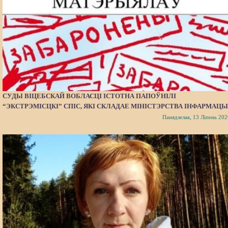
СУДЫ ВІЦЕБСКАЙ ВОБЛАСЦІ ІСТОТНА ПАПОЎНІЛІ
“ЭКСТРЭМІСЦКІ” СПІС, ЯКІ СКЛАДАЕ МІНІСТЭРСТВА ІНФАРМАЦЫ
Панядзелак, 13 Ліпень 202