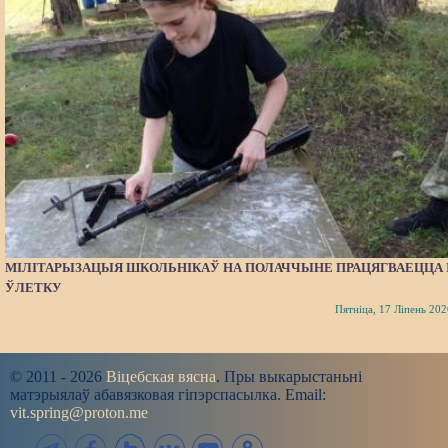
МІЛІТАРЫЗАЦЫЯ ШКОЛЬНІКАЎ НА ПОЛАЧЧЫНЕ ПРАЦЯГВАЕЦЦА 
ЎЛЕТКУ
Пятніца, 17 Ліпень 202
© 2011 - 2026
Віцебская вясна
. Пры выкарыстаньні
матэрыялаў абавязковая гіпэрспасылка. Email:
vit.spring@proton.me