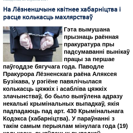
На Лёзненшчыне квітнее хабарніцтва і
расце колькасць махлярстваў
Гэта вымушана
прызнаць раённая
пракуратура
пры
падсумаванні
вынік
аў
працы за
перша
е
паўгоддз
е
бягучага года. Паводле
Пракурора Лёзненскага раёна Аляксея
Бузікава,
у рэгіёне павялічылася
колькасць цяжкіх і асабліва цяжкіх
злачынстваў, бо было выяўлена адразу
некалькі крымінальных выпадкаў, якія
падпадаюць пад арт. 430 Крымінальнага
Кодэкса (хабарніцтва). У параўнанні з
такім самым перыялам мінулага года (19)