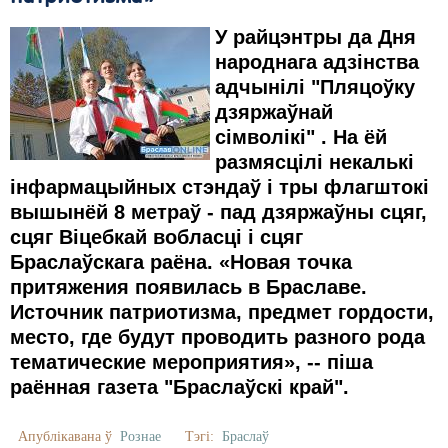
У
р
айцэнтры да Дня
народнага
адзінства
адчын
ілі
"Пляцоўку
дзяржаўнай
сімволікі" . На ёй
размясцілі некалькі
інфармацыйных стэндаў і тры флагштокі
вышынёй 8 метраў - пад дзяржаўны сцяг,
сцяг Віцебкай вобласці і сцяг
Браслаўскага раёна. «Новая точка
притяжения появилась в Браславе.
Источник патриотизма, предмет гордости,
место, где будут проводить разного рода
тематические мероприятия», -- піша
раённая газета "Браслаўскі край".
Апублікавана ў
Рознае
Тэгі:
Браслаў