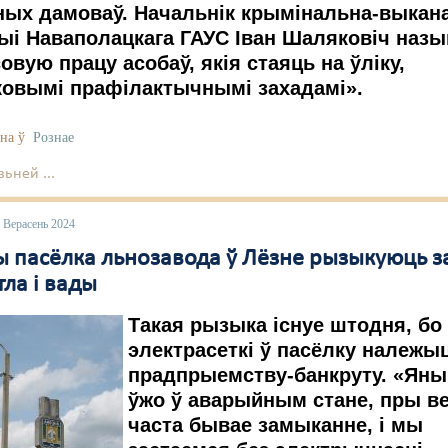
ных дамоваў. Начальнік крымінальна-выкан
ыі Наваполацкага ГАУС Іван Шаляковіч назы
вую працу асобаў, якія стаяць на ўліку,
ковымі прафілактычнымі захадамі».
на ў
Рознае
ьней ...
 Верасень 2024
 пасёлка льнозавода ў Лёзне рызыкуюць з
тла і вады
Такая рызыка існуе штодня, бо
электрасеткі ў пасёлку належы
прадпрыемству-банкруту. «Яны
ўжо ў аварыйным стане, пры в
часта бывае замыканне, і мы