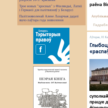
раёна Ві
Трое новых "хросных" з Фінляндыі, Латвіі
і Германіі для палітвязняў у Беларусі
Палітзняволенай Алене Лазарчык дадалі
Апублікава
яшчэ паўтара года зняволення
Падрабяз
Аўторак, 01 К
Глыбоц
«распаў
суполкай
працуе д