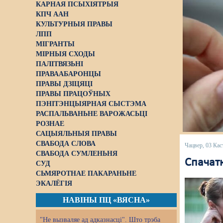
КАРНАЯ ПСЫХІЯТРЫЯ
КПЧ ААН
КУЛЬТУРНЫЯ ПРАВЫ
ЛПП
МІГРАНТЫ
МІРНЫЯ СХОДЫ
ПАЛІТВЯЗЬНІ
ПРАВААБАРОНЦЫ
ПРАВЫ ДЗІЦЯЦІ
ПРАВЫ ПРАЦОЎНЫХ
ПЭНІТЭНЦЫЯРНАЯ СЫСТЭМА
РАСПАЛЬВАНЬНЕ ВАРОЖАСЬЦІ
РОЗНАЕ
САЦЫЯЛЬНЫЯ ПРАВЫ
СВАБОДА СЛОВА
Чацвер, 03 Кас
СВАБОДА СУМЛЕНЬНЯ
Спачатк
СУД
СЬМЯРОТНАЕ ПАКАРАНЬНЕ
ЭКАЛЁГІЯ
НАВІНЫ ПЦ «ВЯСНА»
"Не вызваляе ад адказнасці". Што трэба