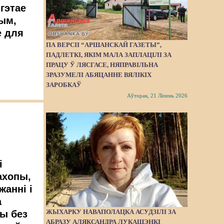
гэтае
ым,
е для
.
ПА ВЕРСІІ “АРШАНСКАЙ ГАЗЕТЫ”,
ПАДЛЕТКІ, ЯКІМ МАЛА ЗАПЛАЦІЛІ ЗА
ПРАЦУ Ў ЛЯСГАСЕ, НЯПРАВІЛЬНА
ЗРАЗУМЕЛІ АБЯЦАННЕ ВЯЛІКІХ
ЗАРОБКАЎ
Аўторак, 21 Ліпень 2026
і
ахопы,
жанні і
а
ЖЫХАРКУ НАВАПОЛАЦКА АСУДЗІЛІ ЗА
цы без
АБРАЗУ АЛЯКСАНДРА ЛУКАШЭНКІ