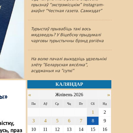
прызнаў “экстрэмісцкім” Instagram-
акаўнт “Честная газета. Самиздат”
Турыстаў прывабіць такі вось
мядзведзь? У Віцебску прыдумалі
чарговы турыстычны брэнд рэгіёна
На волю пачалі выходзіць удзельнікі
злёту "Беларуская вясёлка",
асуджаныя на "суткі"
КАЛЯНДАР
«
»
Жнівень 2026
ды»
Пн
Аў
Ср
Чц
Пт
Сб
Нд
1
2
3
4
5
6
7
8
9
істку,
10
11
12
13
14
15
16
сь, праз