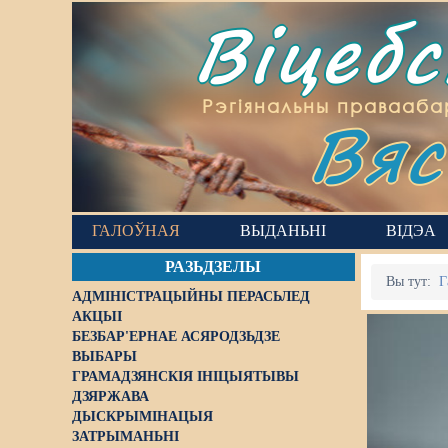
Віцеб
Вяс
Рэгіянальны правааба
ГАЛОЎНАЯ
ВЫДАНЬНІ
ВІДЭА
РАЗЬДЗЕЛЫ
Вы тут:
Г
АДМІНІСТРАЦЫЙНЫ ПЕРАСЬЛЕД
АКЦЫІ
БЕЗБАР'ЕРНАЕ АСЯРОДЗЬДЗЕ
ВЫБАРЫ
ГРАМАДЗЯНСКІЯ ІНІЦЫЯТЫВЫ
ДЗЯРЖАВА
ДЫСКРЫМІНАЦЫЯ
ЗАТРЫМАНЬНІ