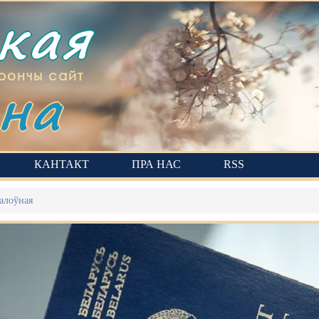
ская
на
рончы сайт
КАНТАКТ
ПРА НАС
RSS
алоўная