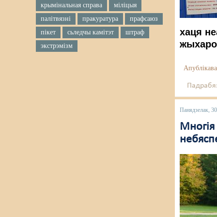
крымінальная справа
міліцыя
палітвязні
пракуратура
прафсаюз
хаця н
пікет
сьледчы камітэт
штраф
жыхаро
экстрэмізм
Апублікава
Падрабяз
Панядзелак, 30
Многія
небясп