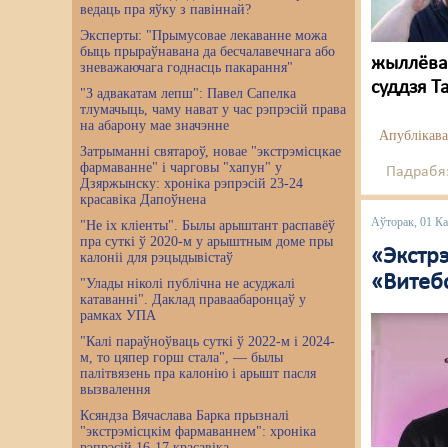
ведаць пра яўку з павіннай?
Эксперты: "Прымусовае лекаванне можа
быць прыраўнавана да бесчалавечнага або
жыллёваг
зневажаючага годнасць пакарання"
суддзя Т
"З адвакатам лепш": Павел Сапелка
тлумачыць, чаму нават у час рэпрэсій права
на абарону мае значэнне
Апублікава
Затрыманні святароў, новае "экстрэмісцкае
фармаванне" і чарговы "хапун" у
Падрабяз
Дзяржынску: хроніка рэпрэсій 23-24
красавіка Дапоўнена
Аўторак, 01 К
"Не іх кліенты". Былы арыштант распавёў
пра суткі ў 2020-м у арыштным доме пры
«Экстр
калоніі для рэцыдывістаў
«Витеб
"Улады ніколі публічна не асуджалі
катаванні". Даклад праваабаронцаў у
рамках УПА
"Калі параўноўваць суткі ў 2022-м і 2024-
м, то цяпер горш стала", — былы
палітвязень пра калонію і арышт пасля
вызвалення
Ксяндза Вячаслава Барка прызналі
"экстрэмісцкім фармаваннем": хроніка
рэпрэсій 16-17 красавіка