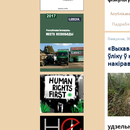
фізкульт
Апублікава
Падрабяз
Панядзелак, 30
«Выхав
ўліку 
накіра
удзельн