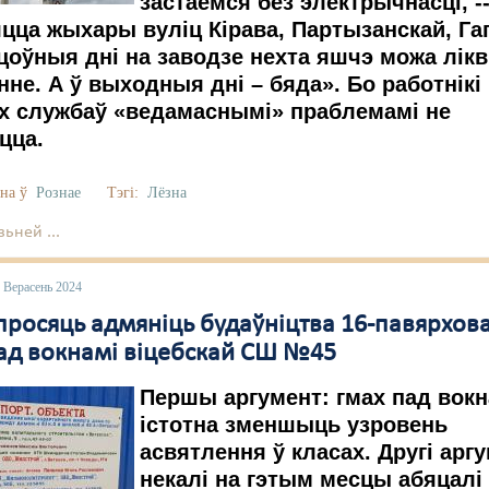
застаемся без электрычнасці, -
цца жыхары вуліц Кірава, Партызанскай, Га
ацоўныя дні на заводзе нехта яшчэ можа лік
не. А ў выходныя дні – бяда». Бо работнікі
х службаў «ведамаснымі» праблемамі не
цца.
на ў
Рознае
Тэгі:
Лёзна
ьней ...
 Верасень 2024
просяць адмяніць будаўніцтва 16-павярхов
ад вокнамі віцебскай СШ №45
Першы аргумент: гмах пад вокн
істотна зменшыць узровень
асвятлення ў класах. Другі арг
некалі на гэтым месцы абяцалі