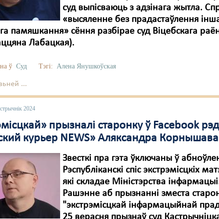
суд выпісваюць з адзінага жытла. Сп
«высяленне без прадастаўлення інш
а памяшкання» сёння разбірае суд Віцебскага раён
аццяна Лабацкая).
на ў
Суд
Тэгі:
Алена Янушкоўская
ьней ...
астрычнік 2024
эмісцкай» прызналі старонку ў Facebook рэ
ский курьер NEWS» Аляксандра Корнышава
Звесткі пра гэта ўключаны ў абноўле
Рэспубліканскі спіс экстрэмісцкіх ма
які складае Міністэрства інфармацыі
Рашэнне аб прызнанні зместа старон
"экстрэмісцкай інфармацыйнай пра
25 верасня прызнаў суд Кастрычніцк