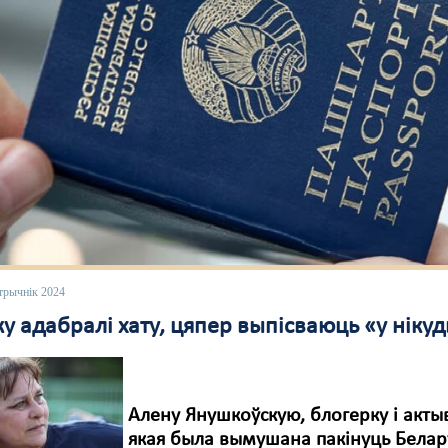
трычнік 2024
у адабралі хату, цяпер выпісваюць «у ніку
Алену Янушкоўскую, блогерку і актыв
якая была вымушана пакінуць Белару