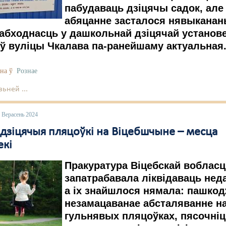
пабудаваць дзіцячы садок, але 
абяцанне засталося нявыканан
еабходнасць у дашкольнай дзіцячай установ
ў вуліцы Чкалава па-ранейшаму актуальная
на ў
Рознае
ьней ...
 Верасень 2024
 дзіцячыя пляцоўкі на Віцебшчыне – месца
екі
Пракуратура Віцебскай вобласц
запатрабавала ліквідаваць нед
а іх знайшлося нямала: пашкод
незамацаванае абсталяванне н
гульнявых пляцоўках, пясочні