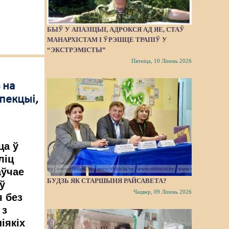
БЫЎ У АПАЗІЦЫІ, АДРОКСЯ АД ЯЕ, СТАЎ
МАНАРХІСТАМ І ЎРЭШЦЕ ТРАПІЎ У
“ЭКСТРЭМІСТЫ”
Пятніца, 10 Ліпень 2026
 на
пекцыі,
ца ў
ліц
аўчае
БУДЗЬ ЯК СТАРШЫНЯ РАЙСАВЕТА?
ў
Чацвер, 09 Ліпень 2026
я без
 з
іякіх