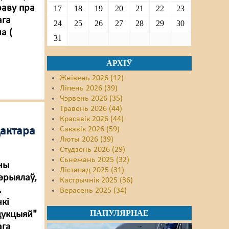
раву пра
17
18
19
20
21
22
23
ага
24
25
26
27
28
29
30
а (
31
АРХІЎ
Жнівень 2026 (12)
Ліпень 2026 (39)
Чэрвень 2026 (35)
Травень 2026 (44)
Красавік 2026 (44)
дактара
Сакавік 2026 (59)
Люты 2026 (39)
Студзень 2026 (29)
Сьнежань 2025 (32)
ны
Лістапад 2025 (31)
тэрыялаў,
Кастрычнік 2025 (36)
.
Верасень 2025 (34)
кі
ПАПУЛЯРНАЕ
дукцыяй"
ага