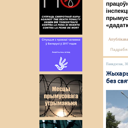
працоў
інспекц
прымусо
«дадат
Апублікава
Падрабяз
Панядзелак, 30
Жыхары
без свя