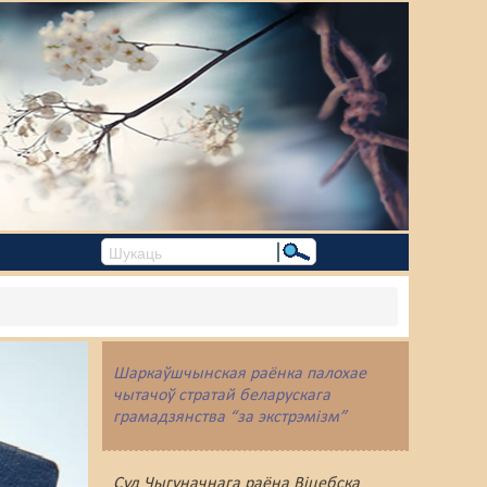
Шаркаўшчынская раёнка палохае
чытачоў стратай беларускага
грамадзянства “за экстрэмізм”
Суд Чыгуначнага раёна Віцебска