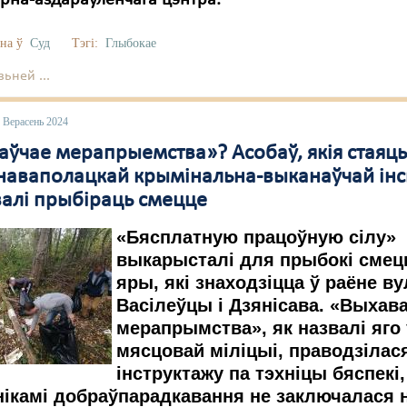
урна-аздараўленчага цэнтра.
на ў
Суд
Тэгі:
Глыбокае
ьней ...
 Верасень 2024
аўчае мерапрыемства»? Асобаў, якія стаяць
ў наваполацкай крымінальна-выканаўчай інс
валі прыбіраць смецце
«Бясплатную працоўную сілу»
выкарысталі для прыбокі смец
яры, які знаходзіцца ў раёне ву
Васілеўцы і Дзянісава. «Выхав
мерапрымства», як назвалі яго 
мясцовай міліцыі, праводзілас
інструктажу па тэхніцы бяспекі,
ікамі добраўпарадкавання не заключалася н