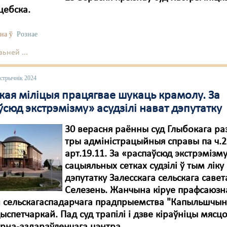
цебска.
на ў
Рознае
ьней ...
астрычнік 2024
кая міліцыя працягвае шукаць крамолу. За
сюд экстрэмізму» асудзілі нават дэпутатку
30 верасня раённы суд Глыбокага ра
тры адміністрацыйныя справы па ч.2
арт.19.11. За «распаўсюд экстрэмізму
сацыяльных сетках судзілі ў тым ліку 
дэпутатку Залесскага сельскага савет
Селезень. Жанчына кіруе прафсаюзн
 сельскагаспадарчага прадпрыемства "Капыльшчына
ыспетчаркай. Пад суд трапілі і дзве кіраўніцы мясц