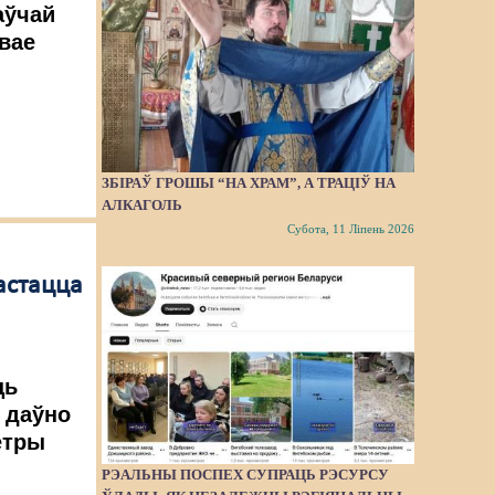
аўчай
вае
ЗБІРАЎ ГРОШЫ “НА ХРАМ”, А ТРАЦІЎ НА
АЛКАГОЛЬ
Субота, 11 Ліпень 2026
астацца
ць
 даўно
етры
РЭАЛЬНЫ ПОСПЕХ СУПРАЦЬ РЭСУРСУ