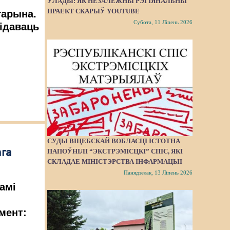
-
ЎЛАДЫ: ЯК НЕЗАЛЕЖНЫ РЭГІЯНАЛЬНЫ
ПРАЕКТ СКАРЫЎ YOUTUBE
гарына.
Субота, 11 Ліпень 2026
відаваць
СУДЫ ВІЦЕБСКАЙ ВОБЛАСЦІ ІСТОТНА
ага
ПАПОЎНІЛІ “ЭКСТРЭМІСЦКІ” СПІС, ЯКІ
СКЛАДАЕ МІНІСТЭРСТВА ІНФАРМАЦЫІ
Панядзелак, 13 Ліпень 2026
амі
умент: