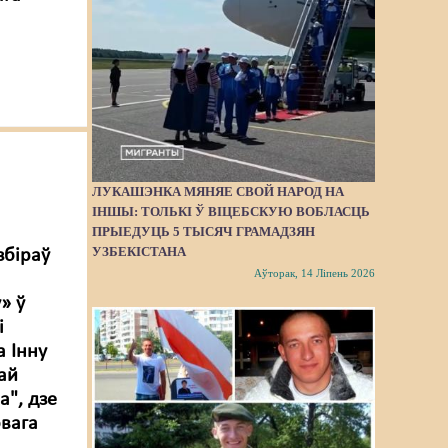
ЛУКАШЭНКА МЯНЯЕ СВОЙ НАРОД НА
ІНШЫ: ТОЛЬКІ Ў ВІЦЕБСКУЮ ВОБЛАСЦЬ
ПРЫЕДУЦЬ 5 ТЫСЯЧ ГРАМАДЗЯН
УЗБЕКІСТАНА
збіраў
Аўторак, 14 Ліпень 2026
» ў
і
а Інну
ай
", дзе
овага