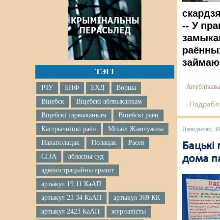
скардзя
-- У пр
замыкан
раённы
займаю
ТЭГІ
Апублікава
ІЧУ
БНФ
БХД
Ворша
Віцебск
Віцебскі аблвыканкам
Падрабяз
Віцебскі гарвыканкам
Віцебскі раён
Кастрычніцкі раён
Міхаіл Жамчужны
Панядзелак, 30
Наваполацак
Полацак
Расея
Бацькі 
СІЗА
абласны суд
дома п
адміністрацыйны арышт
артыкул 19 11 КаАП
артыкул 23 34 КаАП
артыкул 369 КК
артыкул 2423 КаАП
журналісты