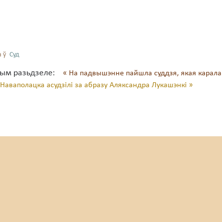
 ў
Суд
тым разьдзеле:
« На падвышэнне пайшла суддзя, якая карала
Наваполацка асудзілі за абразу Аляксандра Лукашэнкі »