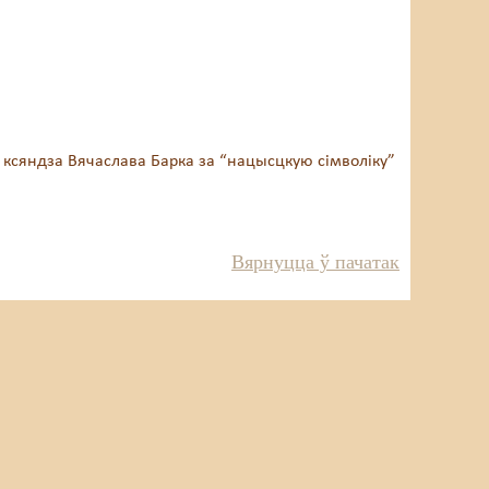
 ксяндза Вячаслава Барка за “нацысцкую сімволіку”
Вярнуцца ў пачатак