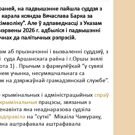
 раней, на падвышэнне пайшла суддзя з
я карала ксяндза Вячаслава Барка за
імволіку”. Але ў адпаведнасці з Указам
эрвены 2026 г. адбыліся і падвышэнні
ычнах да палітычных рэпрэсій.
ам аб прызначэнні і вызваленні суддзяў, з
і суда Аршанскага раёна і г.Оршы знялі
ота 1) . Прычым з фармулёўкай “у сувязі
нем учынка, несумяшчальнага са
м на дзяржаўнай грамадзянскай службе”.
зе крымінальных і адміністрацыйных
спраў
крымінальныя
працэсы, звязаныя з
енавінта яна неаднаразова судзіла
адправіла
на "суткі" Міхаіла Чамураку,
е яна аштрафавала аштрафавала