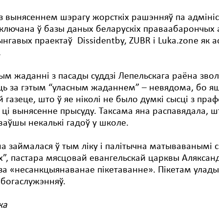
 з вынясеннем шэрагу жорсткіх рашэнняў па адмініс
ключана ў базы даных беларускіх праваабарончых 
нгавых праектаў Dissidentby, ZUBR і Luka.zone як а
.
ым жаданні з пасады суддзі Лепельскага раёна звол
ць за гэтым “уласным жаданнем” – невядома, бо я
 газеце, што ў яе ніколі не было думкі сысці з пра
ці вынясенне прысуду. Таксама яна распавядала, ш
аўшы некалькі гадоў у школе.
а займалася ў тым ліку і палітычна матываванымі 
х”, пастара мясцовай евангельскай царквы Аляксан
 за «несанкцыянаванае пікетаванне». Пікетам улады
 богаслужэнняў.
ка