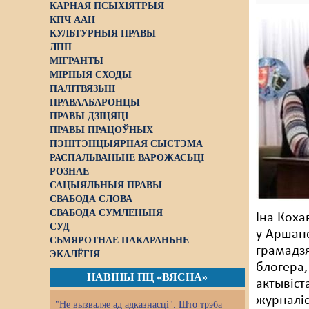
КАРНАЯ ПСЫХІЯТРЫЯ
КПЧ ААН
КУЛЬТУРНЫЯ ПРАВЫ
ЛПП
МІГРАНТЫ
МІРНЫЯ СХОДЫ
ПАЛІТВЯЗЬНІ
ПРАВААБАРОНЦЫ
ПРАВЫ ДЗІЦЯЦІ
ПРАВЫ ПРАЦОЎНЫХ
ПЭНІТЭНЦЫЯРНАЯ СЫСТЭМА
РАСПАЛЬВАНЬНЕ ВАРОЖАСЬЦІ
РОЗНАЕ
САЦЫЯЛЬНЫЯ ПРАВЫ
СВАБОДА СЛОВА
СВАБОДА СУМЛЕНЬНЯ
Іна Коха
СУД
у Аршанс
СЬМЯРОТНАЕ ПАКАРАНЬНЕ
грамадзя
ЭКАЛЁГІЯ
блогера,
НАВІНЫ ПЦ «ВЯСНА»
актывіст
журналіс
"Не вызваляе ад адказнасці". Што трэба