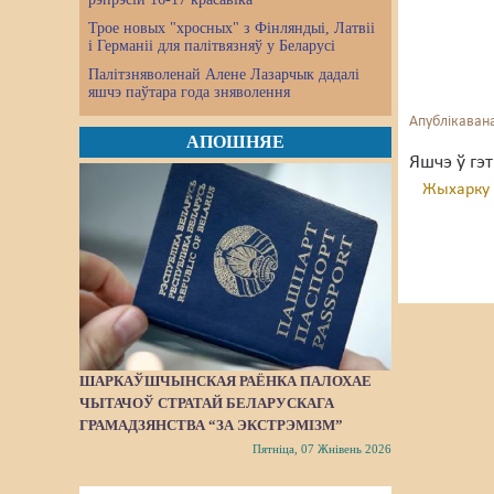
Трое новых "хросных" з Фінляндыі, Латвіі
і Германіі для палітвязняў у Беларусі
Палітзняволенай Алене Лазарчык дадалі
яшчэ паўтара года зняволення
Апублікавана
АПОШНЯЕ
Яшчэ ў гэ
Жыхарку 
ШАРКАЎШЧЫНСКАЯ РАЁНКА ПАЛОХАЕ
ЧЫТАЧОЎ СТРАТАЙ БЕЛАРУСКАГА
ГРАМАДЗЯНСТВА “ЗА ЭКСТРЭМІЗМ”
Пятніца, 07 Жнівень 2026