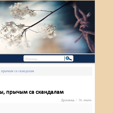
, прычым са скандалам
ыны, прычым са скандалам
Друкаваць
Эл. пошта