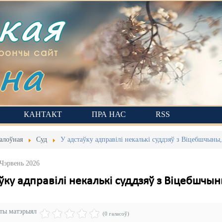
ская
на
рончы сайт
КАНТАКТ
ПРА НАС
RSS
алоўная
Суд
У адстаўку адправілі некалькі суддзяў з Віцебшчыны
 Чэрвень 2026
ўку адправілі некалькі суддзяў з Віцебшч
эты матэрыял
(0 галасоў)