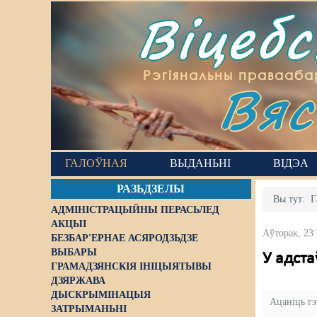
Віцеб
Вяс
Рэгіянальны правааба
ГАЛОЎНАЯ
ВЫДАНЬНІ
ВІДЭА
РАЗЬДЗЕЛЫ
Вы тут:
Г
АДМІНІСТРАЦЫЙНЫ ПЕРАСЬЛЕД
АКЦЫІ
Аўторак, 23
БЕЗБАР'ЕРНАЕ АСЯРОДЗЬДЗЕ
ВЫБАРЫ
У адста
ГРАМАДЗЯНСКІЯ ІНІЦЫЯТЫВЫ
ДЗЯРЖАВА
ДЫСКРЫМІНАЦЫЯ
Ацаніць г
ЗАТРЫМАНЬНІ