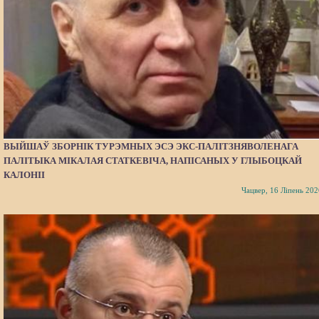
ВЫЙШАЎ ЗБОРНІК ТУРЭМНЫХ ЭСЭ ЭКС-ПАЛІТЗНЯВОЛЕНАГА
ПАЛІТЫКА МІКАЛАЯ СТАТКЕВІЧА, НАПІСАНЫХ У ГЛЫБОЦКАЙ
КАЛОНІІ
Чацвер, 16 Ліпень 202