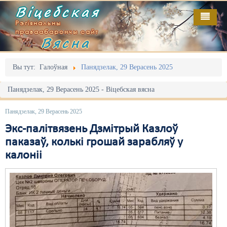
Віцебская
Рэгіянальны
праваабарончы сайт
Вясна
Галоўная
Выданьні
Адміністрацыйны перасьлед
Вы тут:
Галоўная
Панядзелак, 29 Верасень 2025
Відэа
Акцыі
Панядзелак, 29 Верасень 2025 - Віцебская вясна
Кантакт
Безбар'ернае асяродзьдзе
Панядзелак, 29 Верасень 2025
Пра нас
Выбары
Экс-палітвязень Дзмітрый Казлоў
паказаў, колькі грошай зарабляў у
RSS
Грамадзянскія ініцыятывы
калоніі
Дзяржава
Дыскрымінацыя
Затрыманьні