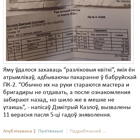
Карная псыхіятрыя
КПЧ ААН
Культурныя правы
ЛПП
Мігранты
Мірныя сходы
Яму ўдалося захаваць “разліковыя квіткі”, якія ён
Палітвязьні
атрымліваў, адбываючы пакаранне ў бабруйскай
ПК-2. “Обычно их на руки стараются мастера и
Праваабаронцы
бригадиры не отдавать, а после ознакомления
забирают назад, но шило же в мешке не
Правы дзіцяці
утаишь”, - напісаў Дзмітрый Казлоў, вызвалены
Пэнітэнцыярная сыстэма
11 верасня пасля 5-ці гадоў зняволення.
Распальваньне варожасьці
Апублікавана ў
Палітвязьні
Падрабязьней ...
Рознае