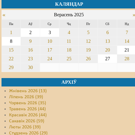
КАЛЯНДАР
Свабода слова
«
Верасень 2025
Свабода сумленьня
Пн
Аў
Ср
Чц
Пт
Сб
Нд
1
2
3
4
5
6
7
Суд
8
9
10
11
12
13
14
Сьмяротнае пакараньне
15
16
17
18
19
20
21
Экалёгія
22
23
24
25
26
27
28
29
30
Правы працоўных
АРХІЎ
Сацыяльныя правы
Жнівень 2026 (13)
Ліпень 2026 (39)
Чэрвень 2026 (35)
Травень 2026 (44)
Красавік 2026 (44)
Сакавік 2026 (59)
Люты 2026 (39)
Студзень 2026 (29)