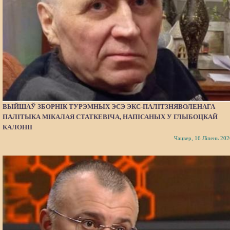
ВЫЙШАЎ ЗБОРНІК ТУРЭМНЫХ ЭСЭ ЭКС-ПАЛІТЗНЯВОЛЕНАГА
ПАЛІТЫКА МІКАЛАЯ СТАТКЕВІЧА, НАПІСАНЫХ У ГЛЫБОЦКАЙ
КАЛОНІІ
Чацвер, 16 Ліпень 202