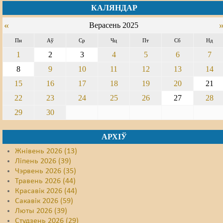
КАЛЯНДАР
Свабода слова
«
Верасень 2025
Свабода сумленьня
Пн
Аў
Ср
Чц
Пт
Сб
Нд
1
2
3
4
5
6
7
Суд
8
9
10
11
12
13
14
Сьмяротнае пакараньне
15
16
17
18
19
20
21
Экалёгія
22
23
24
25
26
27
28
29
30
Правы працоўных
Сацыяльныя правы
АРХІЎ
Жнівень 2026 (13)
Ліпень 2026 (39)
Чэрвень 2026 (35)
Травень 2026 (44)
Красавік 2026 (44)
Сакавік 2026 (59)
Люты 2026 (39)
Студзень 2026 (29)