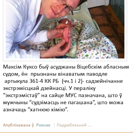
Карная псыхіятрыя
КПЧ ААН
Культурныя правы
ЛПП
Мігранты
Мірныя сходы
Максім Куксо быў асуджаны Віцебскім абласным
Палітвязьні
судом, ён прызнаны вінаватым паводле
артыкула 361-4 КК РБ (чч.1 і 2)- садзейнічанне
Праваабаронцы
экстрэмісцкай дзейнасці. У пераліку
“экстрэмістаў” на сайце МУС пазначана, што ў
Правы дзіцяці
мужчыны “судзімасць не пагашана”, што можа
Пэнітэнцыярная сыстэма
азначаць “хатнюю хімію”.
Распальваньне варожасьці
Апублікавана ў
Рознае
Падрабязьней ...
Рознае