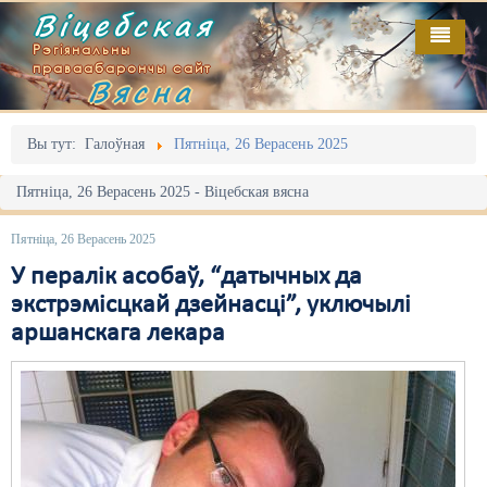
Віцебская
Рэгіянальны
праваабарончы сайт
Вясна
Галоўная
Выданьні
Адміністрацыйны перасьлед
Вы тут:
Галоўная
Пятніца, 26 Верасень 2025
Відэа
Акцыі
Пятніца, 26 Верасень 2025 - Віцебская вясна
Кантакт
Безбар'ернае асяродзьдзе
Пятніца, 26 Верасень 2025
Пра нас
Выбары
У пералік асобаў, “датычных да
экстрэмісцкай дзейнасці”, уключылі
RSS
Грамадзянскія ініцыятывы
аршанскага лекара
Дзяржава
Дыскрымінацыя
Затрыманьні