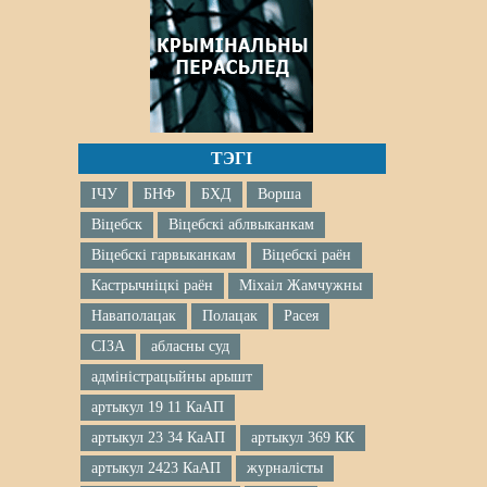
ТЭГІ
ІЧУ
БНФ
БХД
Ворша
Віцебск
Віцебскі аблвыканкам
Віцебскі гарвыканкам
Віцебскі раён
Кастрычніцкі раён
Міхаіл Жамчужны
Наваполацак
Полацак
Расея
СІЗА
абласны суд
адміністрацыйны арышт
артыкул 19 11 КаАП
артыкул 23 34 КаАП
артыкул 369 КК
артыкул 2423 КаАП
журналісты