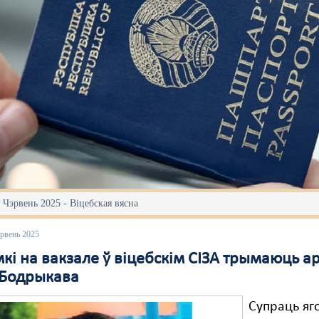
 Чэрвень 2025 - Віцебская вясна
эрвень 2025
мкі на вакзале ў віцебскім СІЗА трымаюць 
 Бодрыкава
Супраць яг