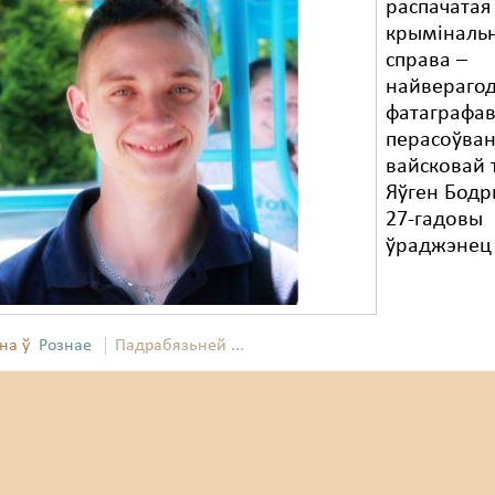
распачатая
крыміналь
справа –
найверагод
фатаграфа
перасоўва
вайсковай т
Яўген Бодр
27-гадовы
ўраджэнец
на ў
Рознае
Падрабязьней ...