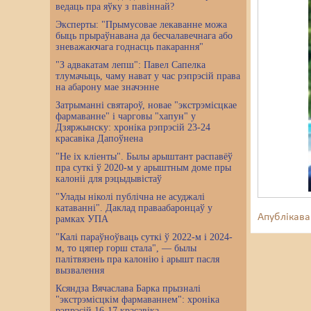
ведаць пра яўку з павіннай?
Эксперты: "Прымусовае лекаванне можа
быць прыраўнавана да бесчалавечнага або
зневажаючага годнасць пакарання"
"З адвакатам лепш": Павел Сапелка
тлумачыць, чаму нават у час рэпрэсій права
на абарону мае значэнне
Затрыманні святароў, новае "экстрэмісцкае
фармаванне" і чарговы "хапун" у
Дзяржынску: хроніка рэпрэсій 23-24
красавіка Дапоўнена
"Не іх кліенты". Былы арыштант распавёў
пра суткі ў 2020-м у арыштным доме пры
калоніі для рэцыдывістаў
"Улады ніколі публічна не асуджалі
катаванні". Даклад праваабаронцаў у
Апублікава
рамках УПА
"Калі параўноўваць суткі ў 2022-м і 2024-
м, то цяпер горш стала", — былы
палітвязень пра калонію і арышт пасля
вызвалення
Ксяндза Вячаслава Барка прызналі
"экстрэмісцкім фармаваннем": хроніка
рэпрэсій 16-17 красавіка