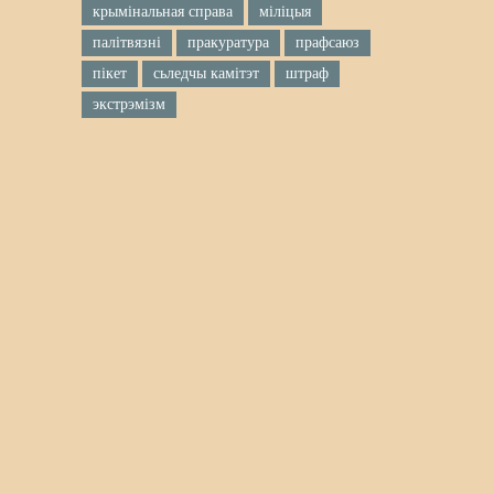
крымінальная справа
міліцыя
палітвязні
пракуратура
прафсаюз
пікет
сьледчы камітэт
штраф
экстрэмізм