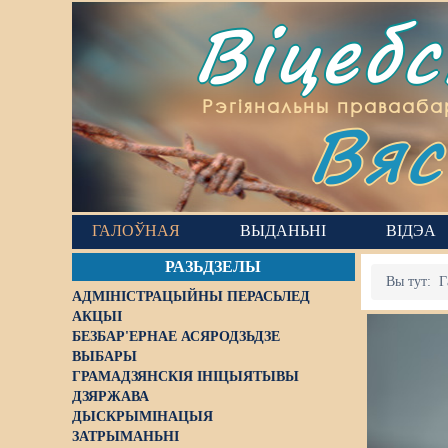
Віцеб
Вяс
Рэгіянальны правааба
ГАЛОЎНАЯ
ВЫДАНЬНІ
ВІДЭА
РАЗЬДЗЕЛЫ
Вы тут:
Г
АДМІНІСТРАЦЫЙНЫ ПЕРАСЬЛЕД
АКЦЫІ
БЕЗБАР'ЕРНАЕ АСЯРОДЗЬДЗЕ
ВЫБАРЫ
ГРАМАДЗЯНСКІЯ ІНІЦЫЯТЫВЫ
ДЗЯРЖАВА
ДЫСКРЫМІНАЦЫЯ
ЗАТРЫМАНЬНІ