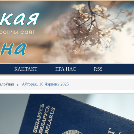
ская
на
рончы сайт
КАНТАКТ
ПРА НАС
RSS
алоўная
Аўторак, 10 Чэрвень 2025