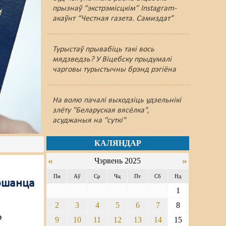
прызнаў “экстрэмісцкім” Instagram-
акаўнт “Честная газета. Самиздат”
Турыстаў прывабіць такі вось
мядзведзь? У Віцебску прыдумалі
чарговы турыстычны брэнд рэгіёна
На волю пачалі выходзіць удзельнікі
злёту "Беларуская вясёлка",
асуджаныя на "суткі"
КАЛЯНДАР
«
»
Чэрвень 2025
Пн
Аў
Ср
Чц
Пт
Сб
Нд
аршанца
1
2
3
4
5
6
7
8
о
9
10
11
12
13
14
15