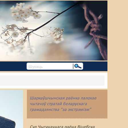
Шаркаўшчынская раёнка палохае
чытачоў стратай беларускага
грамадзянства “за экстрэмізм”
Суд Чыгуначнага раёна Віцебска