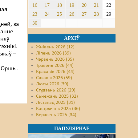
16
17
18
19
20
21
22
ная
23
24
25
26
27
28
29
30
ней, за
ванне
АРХІЎ
нняў
эхнікі.
Жнівень 2026 (12)
ыкаў –
Ліпень 2026 (39)
Чэрвень 2026 (35)
Травень 2026 (44)
 Оршы.
Красавік 2026 (44)
Сакавік 2026 (59)
Люты 2026 (39)
Студзень 2026 (29)
Сьнежань 2025 (32)
Лістапад 2025 (31)
Кастрычнік 2025 (36)
Верасень 2025 (34)
ПАПУЛЯРНАЕ