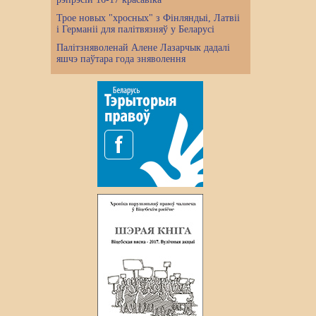
Трое новых "хросных" з Фінляндыі, Латвіі
і Германіі для палітвязняў у Беларусі
Палітзняволенай Алене Лазарчык дадалі
яшчэ паўтара года зняволення