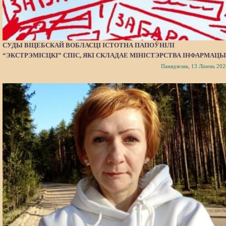
СУДЫ ВІЦЕБСКАЙ ВОБЛАСЦІ ІСТОТНА ПАПОЎНІЛІ
“ЭКСТРЭМІСЦКІ” СПІС, ЯКІ СКЛАДАЕ МІНІСТЭРСТВА ІНФАРМАЦЫ
Панядзелак, 13 Ліпень 202