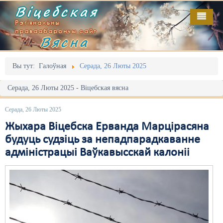
Віцебская
Рэгіянальны
праваабарончы сайт
Вясна
Галоўная
Выданьні
Адміністрацыйны перасьлед
Вы тут:
Галоўная
Серада, 26 Люты 2025
Відэа
Акцыі
Серада, 26 Люты 2025 - Віцебская вясна
Кантакт
Безбар'ернае асяродзьдзе
Серада, 26 Люты 2025
Пра нас
Выбары
Жыхара Віцебска Ерванда Марцірасяна
будуць судзіць за непадпарадкаванне
RSS
Грамадзянскія ініцыятывы
адміністрацыі Ваўкавысскай калоніі
Дзяржава
Дыскрымінацыя
Затрыманьні