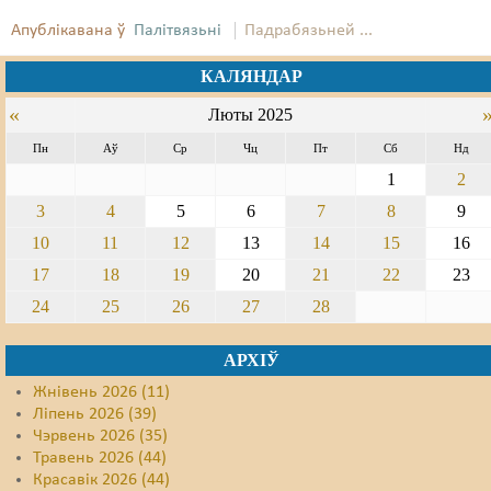
Апублікавана ў
Палітвязьні
Падрабязьней ...
Свабода слова
КАЛЯНДАР
Свабода сумленьня
«
Люты 2025
Суд
Пн
Аў
Ср
Чц
Пт
Сб
Нд
Сьмяротнае пакараньне
1
2
3
4
5
6
7
8
9
Экалёгія
10
11
12
13
14
15
16
Правы працоўных
17
18
19
20
21
22
23
Сацыяльныя правы
24
25
26
27
28
АРХІЎ
Жнівень 2026 (11)
Ліпень 2026 (39)
Чэрвень 2026 (35)
Травень 2026 (44)
Красавік 2026 (44)