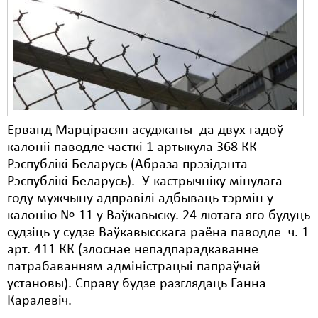
Карная псыхіятрыя
КПЧ ААН
Культурныя правы
ЛПП
Мігранты
Ерванд Марцірасян асуджаны да двух гадоў
Мірныя сходы
калоніі паводле часткі 1 артыкула 368 КК
Рэспублікі Беларусь (Абраза прэзідэнта
Палітвязьні
Рэспублікі Беларусь). У кастрычніку мінулага
году мужчыну адправілі адбываць тэрмін у
Праваабаронцы
калонію № 11 у Ваўкавыску. 24 лютага яго будуць
Правы дзіцяці
судзіць у судзе Ваўкавысскага раёна паводле ч. 1
арт. 411 КК (злоснае непадпарадкаванне
Пэнітэнцыярная сыстэма
патрабаванням адміністрацыі папраўчай
установы). Справу будзе разглядаць Ганна
Распальваньне варожасьці
Каралевіч.
Рознае