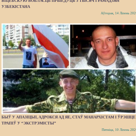
ВІЦЕБСКУЮ ВОБЛАСЦЬ ПРЫЕДУЦЬ 5 ТЫСЯЧ ГРАМАДЗЯН
УЗБЕКІСТАНА
Аўторак, 14 Ліпень 202
БЫЎ У АПАЗІЦЫІ, АДРОКСЯ АД ЯЕ, СТАЎ МАНАРХІСТАМ І ЎРЭШЦЕ
ТРАПІЎ У “ЭКСТРЭМІСТЫ”
Пятніца, 10 Ліпень 202