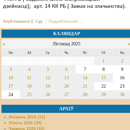
дзейнасці); арт. 14 КК РБ ( Замах на злачынства).
Апублікавана ў
Суд
Падрабязьней ...
КАЛЯНДАР
«
Лістапад 2025
Пн
Аў
Ср
Чц
Пт
Сб
Нд
1
2
3
4
5
6
7
8
9
10
11
12
13
14
15
16
17
18
19
20
21
22
23
24
25
26
27
28
29
30
АРХІЎ
Жнівень 2026 (11)
Ліпень 2026 (39)
Чэрвень 2026 (35)