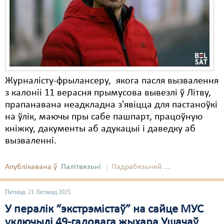
Карная псыхіятрыя
КПЧ ААН
Культурныя правы
ЛПП
Журналісту-фрылансеру, якога пасля вызвалення
Мігранты
з калоніі 11 верасня прымусова вывезлі ў Літву,
Мірныя сходы
прапанавана неадкладна з'явіцца для пастаноўкі
на ўлік, маючы пры сабе пашпарт, працоўную
Палітвязьні
кніжку, дакументы аб адукацыі і даведку аб
вызваленні.
Праваабаронцы
Правы дзіцяці
Апублікавана ў
Палітвязьні
Падрабязьней ...
Пэнітэнцыярная сыстэма
Пятніца, 21 Лістапад 2025
Распальваньне варожасьці
У пералік “экстрэмістаў” на сайце МУС
уключылі 49-гадовага жыхара Ушачаў
Рознае