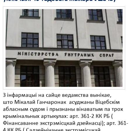
Свабода слова
Свабода сумленьня
Суд
Сьмяротнае пакараньне
Экалёгія
Правы працоўных
Сацыяльныя правы
З інфармацыі на сайце ведамства вынікае,
што Мікалай Ганчаронак асуджаны Віцебскім
абласным судом і прызнаны вінаватым па трох
крымінальных артыкулах: арт. 361-2 КК РБ (
Фінансаванне экстрэмісцкай дзейнасці); арт. 361-
4 КК РБ ( Садзейнічанне экстрэмісцкай