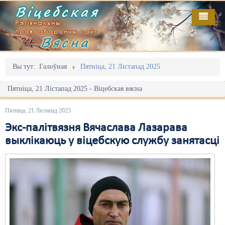
Віцебская
Рэгіянальны
праваабарончы сайт
Вясна
Галоўная
Выданьні
Адміністрацыйны перасьлед
Вы тут:
Галоўная
Пятніца, 21 Лістапад 2025
Відэа
Акцыі
Пятніца, 21 Лістапад 2025 - Віцебская вясна
Кантакт
Безбар'ернае асяродзьдзе
Пятніца, 21 Лістапад 2025
Пра нас
Выбары
Экс-палітвязня Вячаслава Лазарава
выклікаюць у віцебскую службу занятасці
RSS
Грамадзянскія ініцыятывы
Дзяржава
Дыскрымінацыя
Затрыманьні