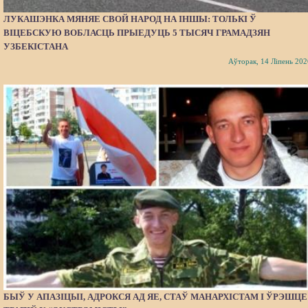
ЛУКАШЭНКА МЯНЯЕ СВОЙ НАРОД НА ІНШЫ: ТОЛЬКІ Ў
ВІЦЕБСКУЮ ВОБЛАСЦЬ ПРЫЕДУЦЬ 5 ТЫСЯЧ ГРАМАДЗЯН
УЗБЕКІСТАНА
Аўторак, 14 Ліпень 202
БЫЎ У АПАЗІЦЫІ, АДРОКСЯ АД ЯЕ, СТАЎ МАНАРХІСТАМ І ЎРЭШЦЕ