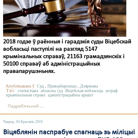
Карная псыхіятрыя
КПЧ ААН
Культурныя правы
ЛПП
2018 годзе ў раённыя і гарадзкія суды Віцебскай
вобласьці паступілі на разгляд 5147
Мігранты
крымінальных справаў, 21163 грамадзянскіх і
Мірныя сходы
50100 справаў аб адміністрацыйных
правапарушэньнях.
Палітвязьні
Апублікавана ў
Суд
,
Праваабаронцы
,
Дзяржава
Праваабаронцы
Тэгі:
статыстыка
абласны суд
Віцебская вобласьць
штраф
крымінальная справа
адміністрацыйны арышт
Правы дзіцяці
Падрабязьней ...
Пэнітэнцыярная сыстэма
Чацвер, 04 Красавік 2019
Распальваньне варожасьці
Віцяблянін паспрабуе спагнаць зь міліцыі
Рознае