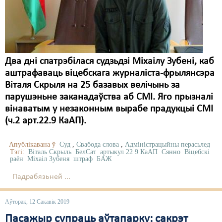
Два дні спатрэбілася судзьдзі Міхаілу Зубені, каб
аштрафаваць віцебскага журналіста-фрылянсэра
Віталя Скрыля на 25 базавых велічынь за
парушэньне заканадаўства аб СМІ. Яго прызналі
вінаватым у незаконным вырабе прадукцыі СМІ
(ч.2 арт.22.9 КаАП).
Апублікавана ў
Суд
,
Свабода слова
,
Адміністрацыйны перасьлед
Тэгі:
Віталь Скрыль
БелСат
артыкул 22 9 КаАП
Сянно
Віцебскі
раён
Міхаіл Зубеня
штраф
БАЖ
Падрабязьней ...
Аўторак, 12 Сакавік 2019
Пасажыр супраць аўтапарку: сакрэт