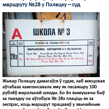
маршруту №28 у Полацку – суд
Жыхар Полацку дамагаўся ў судзе, каб мясцовая
аўтабаза кампэнсавала яму як пасажыру 100
рублёў маральнай шкоды. Бо ён вымушаны быў
за паездку на аўтобусе № 28э плаціць як за
экспрэс, хоць маршрут працаваў у звычайным