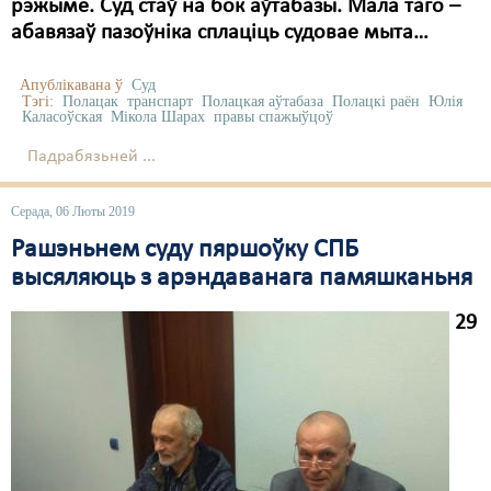
рэжыме. Суд стаў на бок аўтабазы. Мала таго –
абавязаў пазоўніка сплаціць судовае мыта…
Апублікавана ў
Суд
Тэгі:
Полацак
транспарт
Полацкая аўтабаза
Полацкі раён
Юлія
Каласоўская
Мікола Шарах
правы спажыўцоў
Падрабязьней ...
Серада, 06 Люты 2019
Рашэньнем суду пяршоўку СПБ
высяляюць з арэндаванага памяшканьня
29