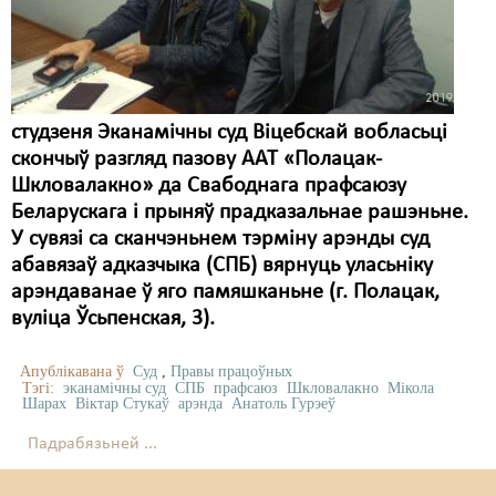
студзеня Эканамічны суд Віцебскай вобласьці
скончыў разгляд пазову ААТ «Полацак-
Шкловалакно» да Свабоднага прафсаюзу
Беларускага і прыняў прадказальнае рашэньне.
У сувязі са сканчэньнем тэрміну арэнды суд
абавязаў адказчыка (СПБ) вярнуць уласьніку
арэндаванае ў яго памяшканьне (г. Полацак,
вуліца Ўсьпенская, 3).
Апублікавана ў
Суд
,
Правы працоўных
Тэгі:
эканамічны суд
СПБ
прафсаюз
Шкловалакно
Мікола
Шарах
Віктар Стукаў
арэнда
Анатоль Гурэеў
Падрабязьней ...