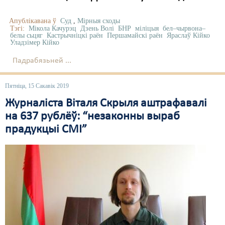
Апублікавана ў
Суд
,
Мірныя сходы
Тэгі:
Мікола Качурэц
Дзень Волі
БНР
міліцыя
бел–чырвона–
белы сьцяг
Кастрычніцкі раён
Першамайскі раён
Яраслаў Кійко
Уладзімер Кійко
Падрабязьней ...
Пятніца, 15 Сакавік 2019
Журналіста Віталя Скрыля аштрафавалі
на 637 рублёў: “незаконны выраб
прадукцыі СМІ”