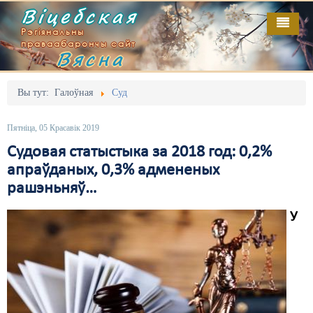
Віцебская
Рэгіянальны
праваабарончы сайт
Вясна
Галоўная
Выданьні
Адміністрацыйны перасьлед
Вы тут:
Галоўная
Суд
Відэа
Акцыі
Пятніца, 05 Красавік 2019
Кантакт
Безбар'ернае асяродзьдзе
Судовая статыстыка за 2018 год: 0,2%
апраўданых, 0,3% адмененых
Пра нас
Выбары
рашэньняў…
RSS
Грамадзянскія ініцыятывы
У
Дзяржава
Дыскрымінацыя
Затрыманьні