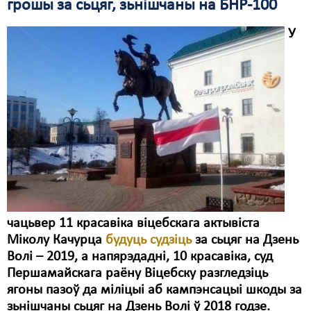
грошы за сьцяг, зьнішчаны на БНР-100
Свабода слова
У
Свабода сумленьня
Суд
Сьмяротнае пакараньне
Экалёгія
Правы працоўных
Сацыяльныя правы
чацьвер 11 красавіка віцебскага актывіста
Міколу Качурца
будуць судзіць
за сьцяг на Дзень
Волі – 2019, а напярэдадні, 10 красавіка, суд
Першамайскага раёну Віцебску разгледзіць
ягоны пазоў да міліцыі аб кампэнсацыі шкоды за
зьнішчаны сьцяг на Дзень Волі ў 2018 годзе.