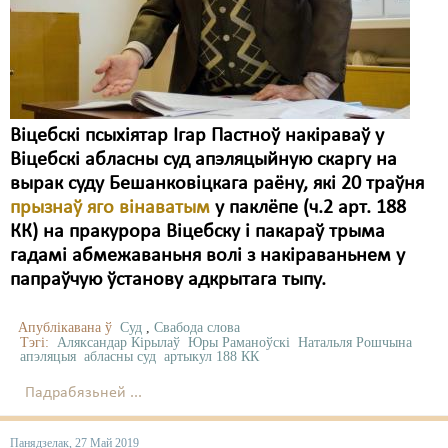
Карная псыхіятрыя
КПЧ ААН
Культурныя правы
ЛПП
Віцебскі псыхіятар Ігар Пастноў накіраваў у
Віцебскі абласны суд апэляцыйную скаргу на
Мігранты
вырак суду Бешанковіцкага раёну, які 20 траўня
Мірныя сходы
прызнаў яго вінаватым
у паклёпе (ч.2 арт. 188
КК) на пракурора Віцебску і пакараў трыма
Палітвязьні
гадамі абмежаваньня волі з накіраваньнем у
папраўчую ўстанову адкрытага тыпу.
Праваабаронцы
Правы дзіцяці
Апублікавана ў
Суд
,
Свабода слова
Тэгі:
Аляксандар Кірылаў
Юры Раманоўскі
Натальля Рошчына
апэляцыя
абласны суд
артыкул 188 КК
Пэнітэнцыярная сыстэма
Падрабязьней ...
Распальваньне варожасьці
Рознае
Панядзелак, 27 Май 2019