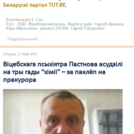
Беларускі партал TUT.BY
.
Апублікавана ў
Суд
Тэгі:
ЛДП
Віцебская вобласьць
Віцебскі раён
Сяргей Ярмыкін
Юры Мярзьленка
артыкул 209 КК
Сяргей Гайдукевіч
Падрабязьней ...
Аўторак, 21 Май 2019
Віцебскага псыхіятра Пастнова асудзілі
на тры гады “хіміі” – за паклёп на
пракурора