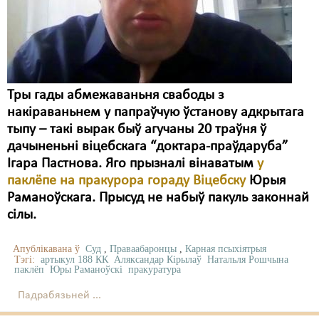
Тры гады абмежаваньня свабоды з
накіраваньнем у папраўчую ўстанову адкрытага
тыпу – такі вырак быў агучаны 20 траўня ў
дачыненьні віцебскага “доктара-праўдаруба”
Ігара Пастнова. Яго прызналі вінаватым
у
паклёпе на пракурора гораду Віцебску
Юрыя
Раманоўскага. Прысуд не набыў пакуль законнай
сілы.
Апублікавана ў
Суд
,
Праваабаронцы
,
Карная псыхіятрыя
Тэгі:
артыкул 188 КК
Аляксандар Кірылаў
Натальля Рошчына
паклёп
Юры Раманоўскі
пракуратура
Падрабязьней ...