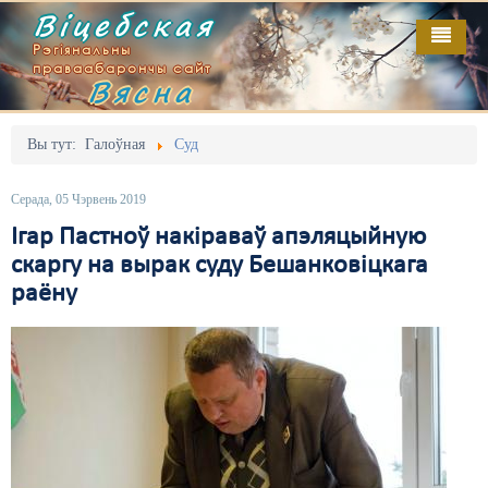
Віцебская
Рэгіянальны
праваабарончы сайт
Вясна
Галоўная
Выданьні
Адміністрацыйны перасьлед
Вы тут:
Галоўная
Суд
Відэа
Акцыі
Серада, 05 Чэрвень 2019
Кантакт
Безбар'ернае асяродзьдзе
Ігар Пастноў накіраваў апэляцыйную
скаргу на вырак суду Бешанковіцкага
Пра нас
Выбары
раёну
RSS
Грамадзянскія ініцыятывы
Дзяржава
Дыскрымінацыя
Затрыманьні