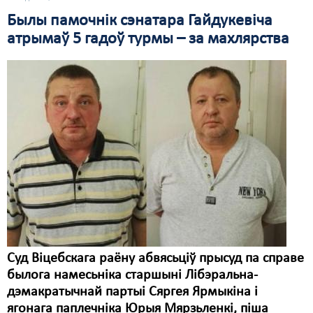
Былы памочнік сэнатара Гайдукевіча
Свабода слова
атрымаў 5 гадоў турмы – за махлярства
Свабода сумленьня
Суд
Сьмяротнае пакараньне
Экалёгія
Правы працоўных
Сацыяльныя правы
Суд Віцебскага раёну абвясьціў прысуд па справе
былога намесьніка старшыні Лібэральна-
дэмакратычнай партыі Сяргея Ярмыкіна і
ягонага паплечніка Юрыя Мярзьленкі, піша