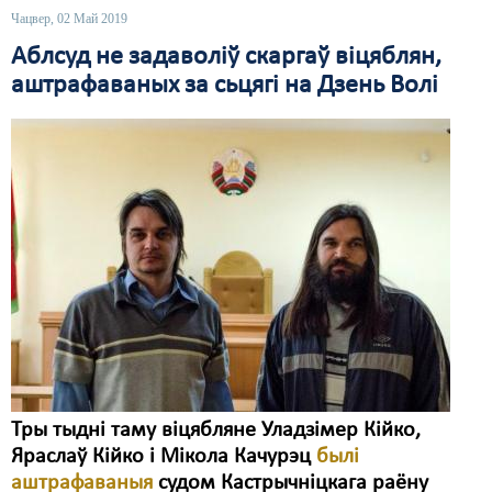
Чацвер, 02 Май 2019
Аблсуд не задаволіў скаргаў віцяблян,
аштрафаваных за сьцягі на Дзень Волі
Тры тыдні таму віцябляне Уладзімер Кійко,
Яраслаў Кійко і Мікола Качурэц
былі
аштрафаваныя
судом Кастрычніцкага раёну