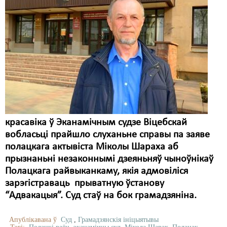
красавіка ў Эканамічным судзе Віцебскай
вобласьці прайшло слуханьне справы па заяве
полацкага актывіста Міколы Шараха аб
прызнаньні незаконнымі дзеяньняў чыноўнікаў
Полацкага райвыканкаму, якія адмовіліся
зарэгістраваць прыватную ўстанову
“Адвакацыя”. Суд стаў на бок грамадзяніна.
Апублікавана ў
Суд
,
Грамадзянскія ініцыятывы