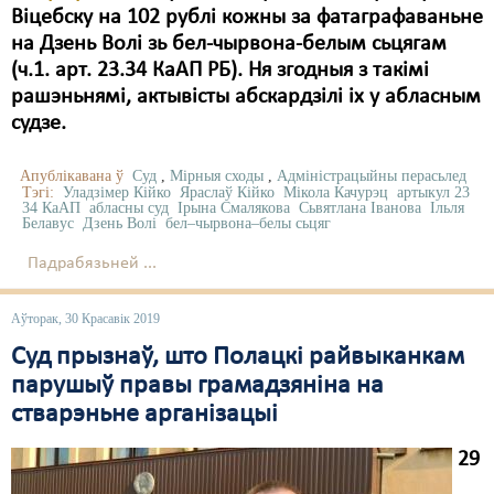
Віцебску на 102 рублі кожны за фатаграфаваньне
на Дзень Волі зь бел-чырвона-белым сьцягам
(ч.1. арт. 23.34 КаАП РБ). Ня згодныя з такімі
рашэньнямі, актывісты абскардзілі іх у абласным
судзе.
Апублікавана ў
Суд
,
Мірныя сходы
,
Адміністрацыйны перасьлед
Тэгі:
Уладзімер Кійко
Яраслаў Кійко
Мікола Качурэц
артыкул 23
34 КаАП
абласны суд
Ірына Смалякова
Сьвятлана Іванова
Ільля
Белавус
Дзень Волі
бел–чырвона–белы сьцяг
Падрабязьней ...
Аўторак, 30 Красавік 2019
Суд прызнаў, што Полацкі райвыканкам
парушыў правы грамадзяніна на
стварэньне арганізацыі
29