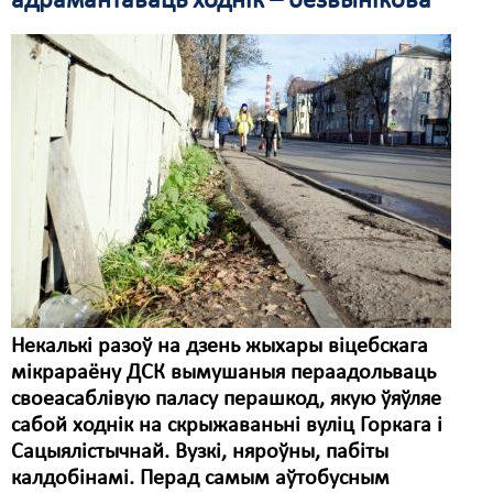
адрамантаваць ходнік – безвынікова
Некалькі разоў на дзень жыхары віцебскага
мікрараёну ДСК вымушаныя пераадольваць
своеасаблівую паласу перашкод, якую ўяўляе
сабой ходнік на скрыжаваньні вуліц Горкага і
Сацыялістычнай. Вузкі, няроўны, пабіты
калдобінамі. Перад самым аўтобусным