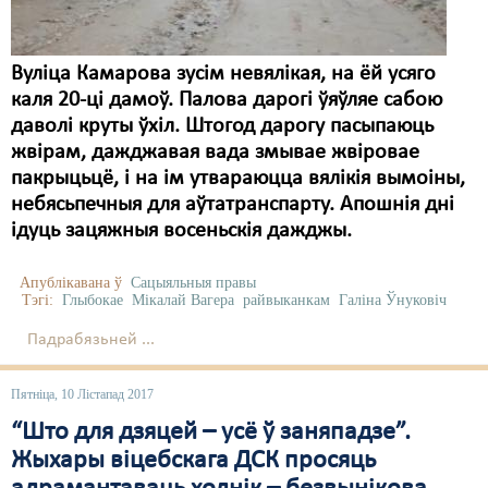
Вуліца Камарова зусім невялікая, на ёй усяго
каля 20-ці дамоў. Палова дарогі ўяўляе сабою
даволі круты ўхіл. Штогод дарогу пасыпаюць
жвірам, дажджавая вада змывае жвіровае
пакрыцьцё, і на ім утвараюцца вялікія вымоіны,
небясьпечныя для аўтатранспарту. Апошнія дні
ідуць зацяжныя восеньскія дажджы.
Апублікавана ў
Сацыяльныя правы
Тэгі:
Глыбокае
Мікалай Вагера
райвыканкам
Галіна Ўнуковіч
Падрабязьней ...
Пятніца, 10 Лістапад 2017
“Што для дзяцей – усё ў заняпадзе”.
Жыхары віцебскага ДСК просяць