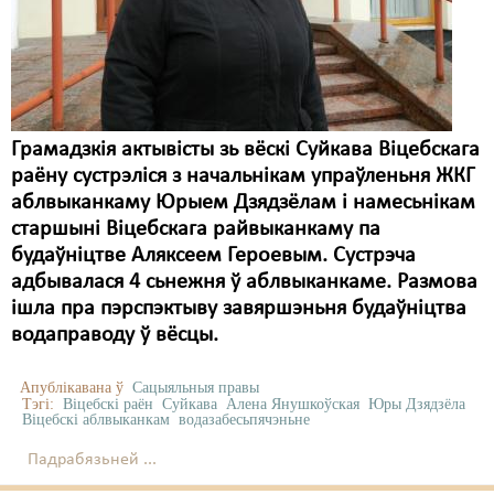
Карная псыхіятрыя
КПЧ ААН
Культурныя правы
ЛПП
Грамадзкія актывісты зь вёскі Суйкава Віцебскага
раёну сустрэліся з начальнікам упраўленьня ЖКГ
Мігранты
аблвыканкаму Юрыем Дзядзёлам і намесьнікам
Мірныя сходы
старшыні Віцебскага райвыканкаму па
будаўніцтве Аляксеем Героевым. Сустрэча
Палітвязьні
адбывалася 4 сьнежня ў аблвыканкаме. Размова
ішла пра пэрспэктыву завяршэньня будаўніцтва
Праваабаронцы
водаправоду ў вёсцы.
Правы дзіцяці
Апублікавана ў
Сацыяльныя правы
Пэнітэнцыярная сыстэма
Тэгі:
Віцебскі раён
Суйкава
Алена Янушкоўская
Юры Дзядзёла
Віцебскі аблвыканкам
водазабесьпячэньне
Распальваньне варожасьці
Падрабязьней ...
Рознае