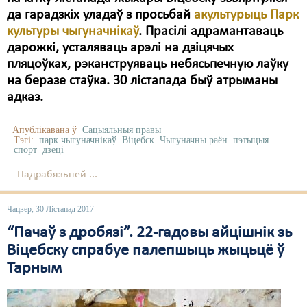
да гарадзкіх уладаў з просьбай
акультурыць Парк
культуры чыгуначнікаў
. Прасілі адрамантаваць
дарожкі, усталяваць арэлі на дзіцячых
пляцоўках, рэканструяваць небясьпечную лаўку
на беразе стаўка. 30 лістапада быў атрыманы
адказ.
Апублікавана ў
Сацыяльныя правы
Тэгі:
парк чыгуначнікаў
Віцебск
Чыгуначны раён
пэтыцыя
спорт
дзеці
Падрабязьней ...
Чацвер, 30 Лістапад 2017
“Пачаў з дробязі”. 22-гадовы айцішнік зь
Віцебску спрабуе палепшыць жыцьцё ў
Тарным