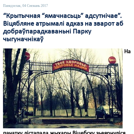
Панядзелак, 04 Снежань 2017
Свабода слова
“Крытычная “ямачнасьць” адсутнічае”.
Свабода сумленьня
Віцябляне атрымалі адказ на зварот аб
добраўпарадкаваньні Парку
Суд
чыгуначнікаў
Сьмяротнае пакараньне
На
Экалёгія
Правы працоўных
Сацыяльныя правы
пачатку лістапада жыхары Віцебску зьвярнуліся