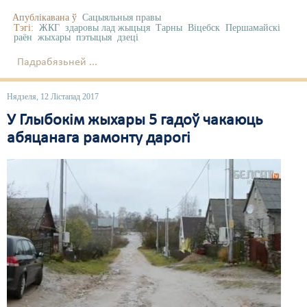
Апублікавана ў
Сацыяльныя правы
Тэгі:
ЖКГ
здаровы лад жыцьця
Тарны
Віцебск
Першамайскі
раён
жыхары
пэтыцыя
дзеці
Падрабязьней ...
Нядзеля, 12 Лістапад 2017
У Глыбокім жыхары 5 гадоў чакаюць
абяцанага рамонту дарогі