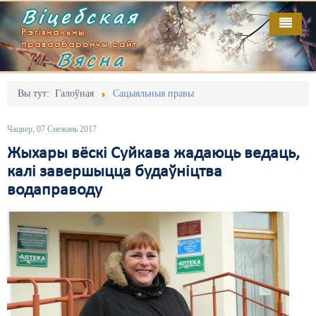
Віцебская
Рэгіянальны
праваабарончы сайт
Вясна
Галоўная
Выданьні
Адміністрацыйны перасьлед
Вы тут:
Галоўная
Сацыяльныя правы
Відэа
Акцыі
Чацвер, 07 Снежань 2017
Кантакт
Безбар'ернае асяродзьдзе
Жыхары вёскі Суйкава жадаюць ведаць,
калі завершыцца будаўніцтва
Пра нас
Выбары
водаправоду
RSS
Грамадзянскія ініцыятывы
Дзяржава
Дыскрымінацыя
Затрыманьні