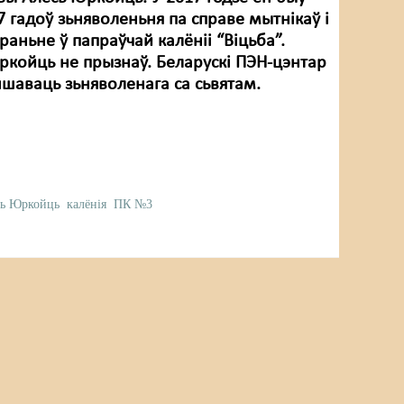
 гадоў зьняволеньня па справе мытнікаў і
аньне ў папраўчай калёніі “Віцьба”.
ркойць не прызнаў. Беларускі ПЭН-цэнтар
шаваць зьняволенага са сьвятам.
сь Юркойць
калёнія
ПК №3