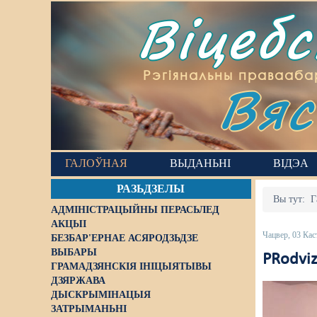
Віцеб
Вяс
Рэгіянальны правааба
ГАЛОЎНАЯ
ВЫДАНЬНІ
ВІДЭА
РАЗЬДЗЕЛЫ
Вы тут:
Г
АДМІНІСТРАЦЫЙНЫ ПЕРАСЬЛЕД
АКЦЫІ
Чацвер, 03 Кас
БЕЗБАР'ЕРНАЕ АСЯРОДЗЬДЗЕ
ВЫБАРЫ
PRodviz
ГРАМАДЗЯНСКІЯ ІНІЦЫЯТЫВЫ
ДЗЯРЖАВА
ДЫСКРЫМІНАЦЫЯ
ЗАТРЫМАНЬНІ