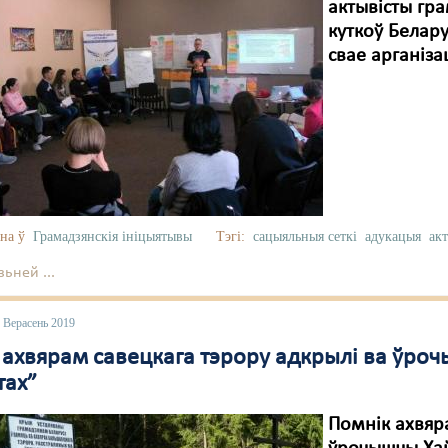
актывісты гра
куткоў Белару
свае арганіза
на ў
Грамадзянскія ініцыятывы
Тэгі:
сацыяльныя сеткі
адукацыя
ак
ьней ...
 Верасень 2019
ахвярам савецкага тэрору адкрылі ва ўрочы
тах”
Помнік ахвяр