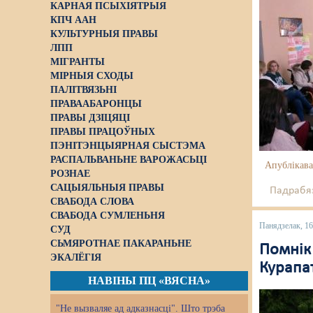
КАРНАЯ ПСЫХІЯТРЫЯ
КПЧ ААН
КУЛЬТУРНЫЯ ПРАВЫ
ЛПП
МІГРАНТЫ
МІРНЫЯ СХОДЫ
ПАЛІТВЯЗЬНІ
ПРАВААБАРОНЦЫ
ПРАВЫ ДЗІЦЯЦІ
ПРАВЫ ПРАЦОЎНЫХ
ПЭНІТЭНЦЫЯРНАЯ СЫСТЭМА
РАСПАЛЬВАНЬНЕ ВАРОЖАСЬЦІ
Апублікава
РОЗНАЕ
САЦЫЯЛЬНЫЯ ПРАВЫ
Падрабяз
СВАБОДА СЛОВА
СВАБОДА СУМЛЕНЬНЯ
Панядзелак, 16
СУД
СЬМЯРОТНАЕ ПАКАРАНЬНЕ
Помнік 
ЭКАЛЁГІЯ
Курапа
НАВІНЫ ПЦ «ВЯСНА»
"Не вызваляе ад адказнасці". Што трэба