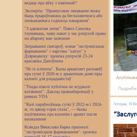
ведаць пра яўку з павіннай?
Эксперты: "Прымусовае лекаванне можа
быць прыраўнавана да бесчалавечнага або
зневажаючага годнасць пакарання"
"З адвакатам лепш": Павел Сапелка
тлумачыць, чаму нават у час рэпрэсій права
на абарону мае значэнне
Затрыманні святароў, новае "экстрэмісцкае
фармаванне" і чарговы "хапун" у
Дзяржынску: хроніка рэпрэсій 23-24
красавіка Дапоўнена
"Не іх кліенты". Былы арыштант распавёў
пра суткі ў 2020-м у арыштным доме пры
Апублікава
калоніі для рэцыдывістаў
"Улады ніколі публічна не асуджалі
Падрабяз
катаванні". Даклад праваабаронцаў у
рамках УПА
Аўторак, 10 Ве
"Калі параўноўваць суткі ў 2022-м і 2024-
м, то цяпер горш стала", — былы
“Заслуг
палітвязень пра калонію і арышт пасля
вызвалення
Ксяндза Вячаслава Барка прызналі
"экстрэмісцкім фармаваннем": хроніка
рэпрэсій 16-17 красавіка