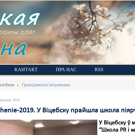
ская
на
рончы сайт
КАНТАКТ
ПРА НАС
RSS
алоўная
Грамадзянскія ініцыятывы
трычнік 2019
henie-2019. У Віцебску прайшла школа піяр
У Віцебску ў
“Школа PR і 