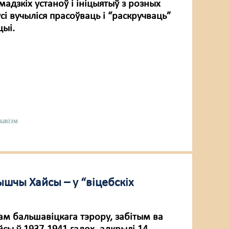
мадзкіх устаноў і ініцыятыў з розных
сі вучыліся прасоўваць і “раскручваць”
цыі.
тывізм
шчы Хайсы – у “віцебскіх
ам бальшавіцкага тэрору, забітым ва