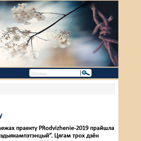
у
 межах праекту PRodvizhenie-2019 прайшла
мэдыякампэтэнцый”. Цягам трох дзён