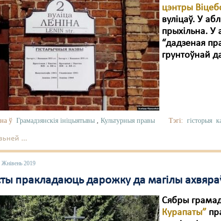
цэнтры Віцеб
вуліцаў. У аб
прыхільна. У 
“дадзеная пр
грунтоўнай да
на ў
Грамадзянскія ініцыятывы
,
Культурныя правы
Тэгі:
гісторыя
к
ьней ...
6 Жнівень 2019
ты пракладаюць дарожку да магілы ахвяраў 
Сябры грама
Курапаты”
пр