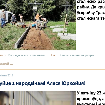
сталінскіх ра
раёну. Да кры
ўскрайку “рас
сталінскага 
на ў
Грамадзянскія ініцыятывы
Тэгі:
Хайсы
сталінскія рэпрэсіі
ьней ...
нівень 2019
уйце з народзінамі Алеся Юркойця!
У пятніцу 23 
краязнаўца, а
культуры і мо