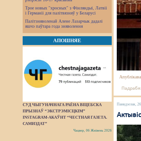
Трое новых "хросных" з Фінляндыі, Латвіі
і Германіі для палітвязняў у Беларусі
Палітзняволенай Алене Лазарчык дадалі
яшчэ паўтара года зняволення
АПОШНЯЕ
Апублікава
Падрабяз
Панядзелак, 2
СУД ЧЫГУНАЧНАГА РАЁНА ВІЦЕБСКА
ПРЫЗНАЎ “ЭКСТРЭМІСЦКІМ”
Актывіс
INSTAGRAM-АКАЎНТ “ЧЕСТНАЯ ГАЗЕТА.
САМИЗДАТ”
Чацвер, 06 Жнівень 2026