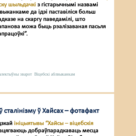
ску шыльдачкі
з гістарычнымі назвамі
лвыканкаме да ідэі паставіліся больш
адказе на скаргу паведамілі, што
апанова можа быць рэалізаваная пасьля
працоўкі”.
алектыўны зварот
Віцебскі аблвыканкам
сталінізму ў Хайсах – фотафакт
дзкай
ініцыятывы “Хайсы – віцебскія
ацягваюць добраўпарадкаваць месца