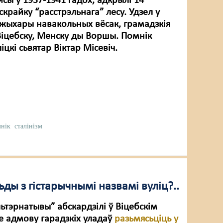
сы ў 1937-1941 гадох, адкрылі 14
скрайку “расстрэльнага” лесу. Удзел у
і жыхары навакольных вёсак, грамадзкія
 Віцебску, Менску ды Воршы. Помнік
іцкі сьвятар Віктар Місевіч.
нік
сталінізм
ьды з гістарычнымі назвамі вуліц?..
ьтэрнатывы” абскардзілі ў Віцебскім
 адмову гарадзкіх уладаў
разьмясьціць у