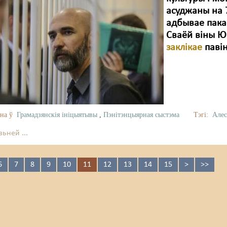
асуджаны на 7
адбывае пакар
Сваёй віны Ю
заклікае
павін
на ў
Грамадзянскія ініцыятывы
,
Пэнітэнцыярная сыстэма
Тэгі:
Але
ьней ...
6
7
8
9
10
11
12
13
14
15
>
>>