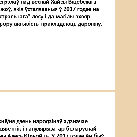
сстрэлаў пад вёскай Хайсы Віцебскага
жоў, якія ўсталяваныя ў 2017 годзе на
стрэльнага” лесу і да магілы ахвяр
тэрору актывісты пракладаюць дарожку.
жніўня дзень народзінаў адзначае
сьветнік і папулярызатар беларускай
вы Алесь Юркойць. У 2017 годзе ён быў