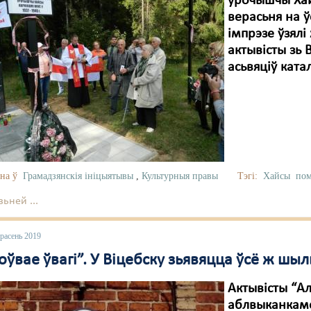
ўрочышчы Хай
верасьня на ў
імпрэзе ўзял
актывісты зь
асьвяціў катал
на ў
Грамадзянскія ініцыятывы
,
Культурныя правы
Тэгі:
Хайсы
пом
ьней ...
расень 2019
оўвае ўвагі”. У Віцебску зьявяцца ўсё ж шыл
Актывісты “Ал
аблвыканкаме