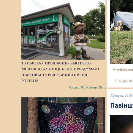
ТУРЫСТАЎ ПРЫВАБІЦЬ ТАКІ ВОСЬ
МЯДЗВЕДЗЬ? У ВІЦЕБСКУ ПРЫДУМАЛІ
Апублікава
ЧАРГОВЫ ТУРЫСТЫЧНЫ БРЭНД
Падрабяз
РЭГІЁНА
Чацвер, 06 Жнівень 2026
Аўторак, 20 Ж
Павінш