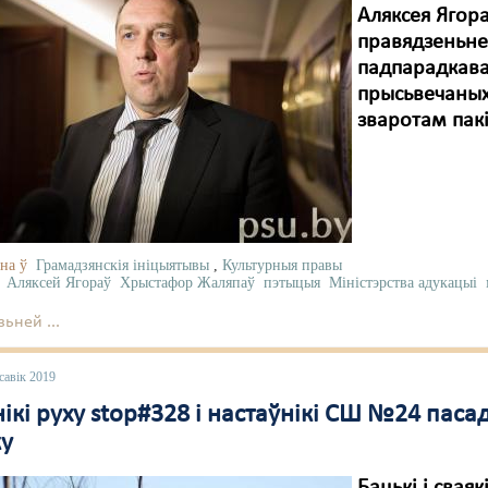
Аляксея Ягора
правядзеньне
падпарадкава
прысьвечаных
зваротам пакі
на ў
Грамадзянскія ініцыятывы
,
Культурныя правы
Аляксей Ягораў
Хрыстафор Жаляпаў
пэтыцыя
Міністэрства адукацыі
ьней ...
савік 2019
ікі руху stop#328 і настаўнікі СШ №24 пасад
ку