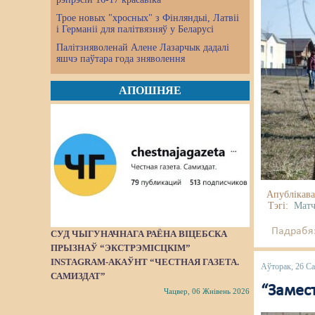
Трое новых "хросных" з Фінляндыі, Латвіі
і Германіі для палітвязняў у Беларусі
Палітзняволенай Алене Лазарчык дадалі
яшчэ паўтара года зняволення
АПОШНЯЕ
Апублікава
Тэгі:
Матч
Падрабяз
СУД ЧЫГУНАЧНАГА РАЁНА ВІЦЕБСКА
ПРЫЗНАЎ “ЭКСТРЭМІСЦКІМ”
INSTAGRAM-АКАЎНТ “ЧЕСТНАЯ ГАЗЕТА.
Аўторак, 26 Са
САМИЗДАТ”
“Замест
Чацвер, 06 Жнівень 2026