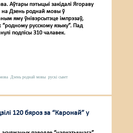
ва. Аўтары пэтыцыі закідалі Ягораву
 на Дзень роднай мовы ў
ным яму ўнівэрсытэце імпрэзаў,
 “родному русскому языку”. Пад
нулі подпісы 310 чалавек.
мова
Дзень роднай мовы
рускі сьвет
зілі 120 бяроз за “Каронай” у