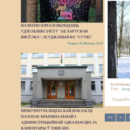
НА ВОЛЮ ПАЧАЛІ ВЫХОДЗІЦЬ
УДЗЕЛЬНІКІ ЗЛЁТУ "БЕЛАРУСКАЯ
ВЯСЁЛКА", АСУДЖАНЫЯ НА "СУТКІ"
Чацвер, 06 Жнівень 2026
Апублікава
Тэгі:
Андр
Падрабяз
ПРАКУРАТУРА ВІЦЕБСКАЙ ВОБЛАСЦІ
ПАЛОХАЕ КРЫМІНАЛЬНАЙ І
<<
<
АДМІНІСТРАЦЫЙНАЙ АДКАЗНАСЦЮ ЗА
КАМЕНТАРЫ Ў THREADS