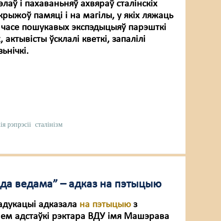
лаў і пахаваньняў ахвяраў сталінскіх
 крыжоў памяці і на магілы, у якіх ляжаць
 часе пошукавых экспэдыцыяў парэшткі
 актывісты ўсклалі кветкі, запалілі
ьнічкі.
ія рэпрэсіі
сталінізм
 да ведама” – адказ на пэтыцыю
 адукацыі адказала
на пэтыцыю
з
ем адстаўкі рэктара ВДУ імя Машэрава