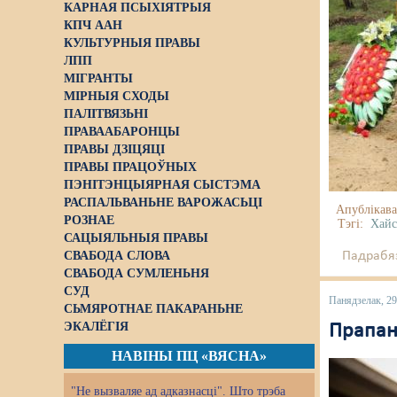
КАРНАЯ ПСЫХІЯТРЫЯ
КПЧ ААН
КУЛЬТУРНЫЯ ПРАВЫ
ЛПП
МІГРАНТЫ
МІРНЫЯ СХОДЫ
ПАЛІТВЯЗЬНІ
ПРАВААБАРОНЦЫ
ПРАВЫ ДЗІЦЯЦІ
ПРАВЫ ПРАЦОЎНЫХ
ПЭНІТЭНЦЫЯРНАЯ СЫСТЭМА
РАСПАЛЬВАНЬНЕ ВАРОЖАСЬЦІ
Апублікава
РОЗНАЕ
Тэгі:
Хай
САЦЫЯЛЬНЫЯ ПРАВЫ
СВАБОДА СЛОВА
Падрабяз
СВАБОДА СУМЛЕНЬНЯ
СУД
Панядзелак, 29
СЬМЯРОТНАЕ ПАКАРАНЬНЕ
ЭКАЛЁГІЯ
Прапан
НАВІНЫ ПЦ «ВЯСНА»
"Не вызваляе ад адказнасці". Што трэба