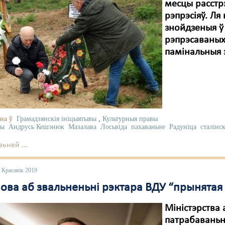
месцы расстрэ
рэпрэсіяў. Ля
знойдзеныя ў
рэпрэсаваных,
памінальныя з
на ў
Грамадзянскія ініцыятывы
,
Культурныя правы
сы
Андрусь Кешэнюк
Мазалава
Лосьвіда
пахаваньне
Радуніца
сталінск
ьней ...
 Красавік 2019
ова аб звальненьні рэктара ВДУ “прынятая
Міністэрства
патрабаваньн