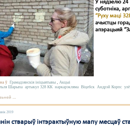
У нядзелю 24 
суботніка, ар
“Руху маці 32
ачыстцы гора
апэрацыяй “З
на ў
Грамадзянскія ініцыятывы
,
Акцыі
льля Шарыпа
артыкул 328 КК
наркарэкляма
Віцебск
Андрэй Корпс
улё
ьней ...
авік 2019
нін стварыў інтэрактыўную мапу месцаў ста