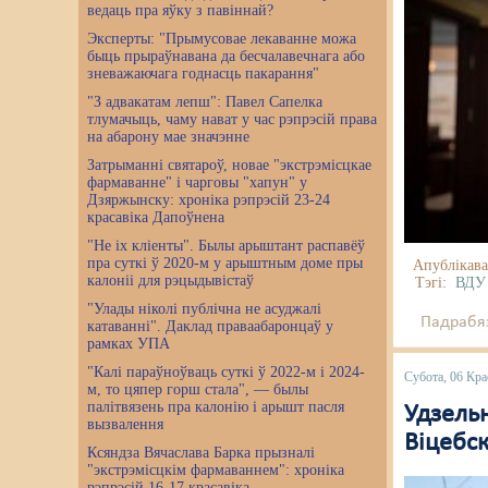
ведаць пра яўку з павіннай?
Эксперты: "Прымусовае лекаванне можа
быць прыраўнавана да бесчалавечнага або
зневажаючага годнасць пакарання"
"З адвакатам лепш": Павел Сапелка
тлумачыць, чаму нават у час рэпрэсій права
на абарону мае значэнне
Затрыманні святароў, новае "экстрэмісцкае
фармаванне" і чарговы "хапун" у
Дзяржынску: хроніка рэпрэсій 23-24
красавіка Дапоўнена
"Не іх кліенты". Былы арыштант распавёў
пра суткі ў 2020-м у арыштным доме пры
Апублікава
калоніі для рэцыдывістаў
Тэгі:
ВДУ
"Улады ніколі публічна не асуджалі
Падрабяз
катаванні". Даклад праваабаронцаў у
рамках УПА
"Калі параўноўваць суткі ў 2022-м і 2024-
Субота, 06 Кра
м, то цяпер горш стала", — былы
палітвязень пра калонію і арышт пасля
Удзельн
вызвалення
Віцебс
Ксяндза Вячаслава Барка прызналі
"экстрэмісцкім фармаваннем": хроніка
рэпрэсій 16-17 красавіка