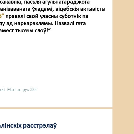
сакавіка, пасьля агульнагарадзкога
ганізаванага ўладамі, віцебскія актывісты
8”
правялі свой уласны суботнік па
ду ад наркарэклямы. Назвалі гэта
амест тысячы слоў!”
ткі
Матчын рух 328
лінскіх расстрэлаў