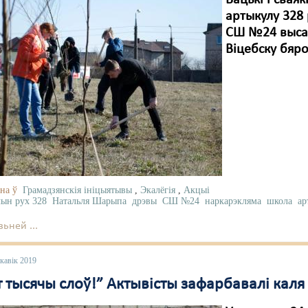
Бацькі і свая
артыкулу 328 
СШ №24 высад
Віцебску бяр
на ў
Грамадзянскія ініцыятывы
,
Экалёгія
,
Акцыі
ын рух 328
Натальля Шарыпа
дрэвы
СШ №24
наркарэкляма
школа
ар
ьней ...
кавік 2019
 тысячы слоў!” Актывісты зафарбавалі каля 