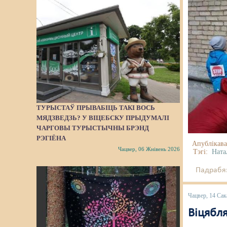
ТУРЫСТАЎ ПРЫВАБІЦЬ ТАКІ ВОСЬ
МЯДЗВЕДЗЬ? У ВІЦЕБСКУ ПРЫДУМАЛІ
ЧАРГОВЫ ТУРЫСТЫЧНЫ БРЭНД
РЭГІЁНА
Апублікава
Чацвер, 06 Жнівень 2026
Тэгі:
Ната
Падрабяз
Чацвер, 14 Сак
Віцябля