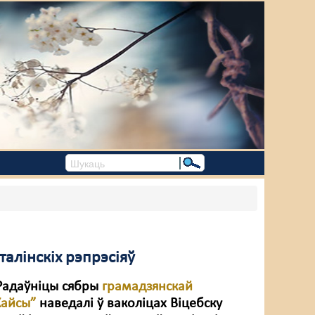
талінскіх рэпрэсіяў
Радаўніцы сябры
грамадзянскай
Хайсы”
наведалі ў ваколіцах Віцебску