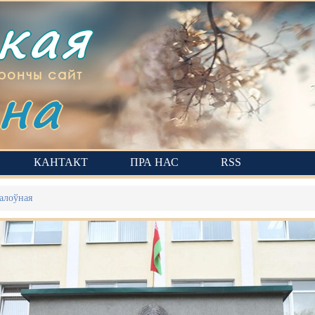
ская
на
рончы сайт
КАНТАКТ
ПРА НАС
RSS
алоўная