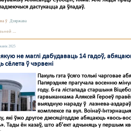
заўважыў Аляксандр Субоцін, няма. Але людзі пра
спадзеючыся дастукацца да ўладаў.
на ў
Дзяржава
ьней ...
кавік 2025
якую не маглі дабудаваць 14 гадоў, абяцаю
 сёлета ў чэрвені
Пакуль гэта ўсяго толькі чарговае аб
Папярэдняе прагучала восенню міну
году. 6-га лістапада старшыня Віцебс
гарвыканкама Аляксей Героеў правё
выяздную нараду ў лазнева-аздара
комплексе па вул. Воінаў-Інтэрнацыя
ку, які ўжо другое дзесяцігоддзе абяцаюць «вось-во
». Тады ён казаў, што аб’ект адчыняць у першым к