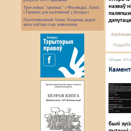
назваў н
Трое новых "хросных" з Фінляндыі, Латвіі
і Германіі для палітвязняў у Беларусі
паляпшэн
Палітзняволенай Алене Лазарчык дадалі
дэпутацк
яшчэ паўтара года зняволення
Апублікава
Падрабяз
Аўторак, 18 Са
Камент
былі зус