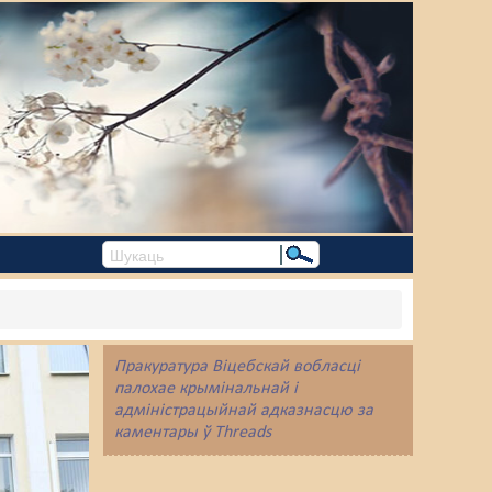
Пракуратура Віцебскай вобласці
палохае крымінальнай і
адміністрацыйнай адказнасцю за
каментары ў Threads