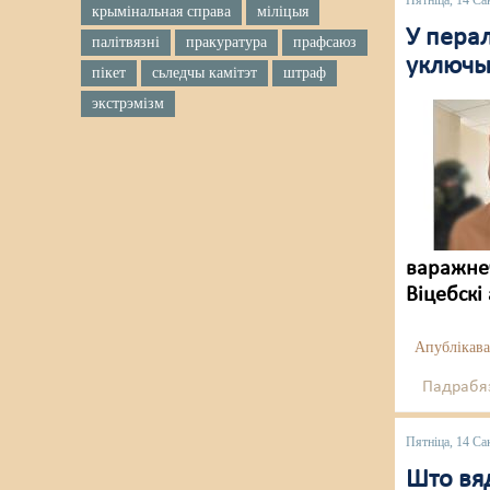
Пятніца, 14 Са
крымінальная справа
міліцыя
У перал
палітвязні
пракуратура
прафсаюз
уключы
пікет
сьледчы камітэт
штраф
экстрэмізм
варажнеч
Віцебскі
Апублікава
Падрабяз
Пятніца, 14 Са
Што вя