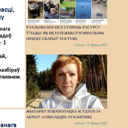
асці,
ку
РЭАЛЬНЫ ПОСПЕХ СУПРАЦЬ РЭСУРСУ
нага
ЎЛАДЫ: ЯК НЕЗАЛЕЖНЫ РЭГІЯНАЛЬНЫ
гадоў
ПРАЕКТ СКАРЫЎ YOUTUBE
- 1
Субота, 11 Ліпень 2026
ай,
разбіраў
твязнем.
ЖЫХАРКУ НАВАПОЛАЦКА АСУДЗІЛІ ЗА
АБРАЗУ АЛЯКСАНДРА ЛУКАШЭНКІ
Субота, 11 Ліпень 2026
анага