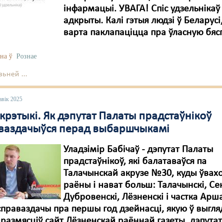
інфармацыі. УВАГА! Спіс удзельнікаў
адкрыты. Калі гэтыя людзі ў Беларусі
варта паклапаціцца пра ўласную бяс
на ў
Рознае
ьней ...
авік 2025
крэтыкі. Як дэпутат Палаты прадстаўнікоў
ваздачыўся перад выбаршчыкамі
Уладзімір Бабічаў - дэпутат Палаты
прадстаўнікоў, які балатаваўся па
Талачынскай акрузе №30, куды ўвахо
раёны і нават больш: Талачынскі, Се
Дубровенскі, Лёзненскі і частка Арш
справаздачы пра першы год дзейнасці, якую ў выгля
 размясціў сайт Лёзненскай раённай газеты, дэпутат