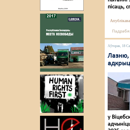
пытанні 
пісаць, 
Апублікава
Падрабяз
Аўторак, 18 Са
Лазню, 
адкрыць
у Віцебс
адчыніць