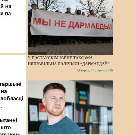
ай на
я па
У ПАСТАЎСКІМ РАЁНЕ ТАКСАМА
НЯПРАВІЛЬНА ПАЛІЧЫЛІ “ДАРМАЕДАЎ”
Аўторак, 07 Ліпень 2026
старшыні
 на
 вобласці
.
пытанні
, што