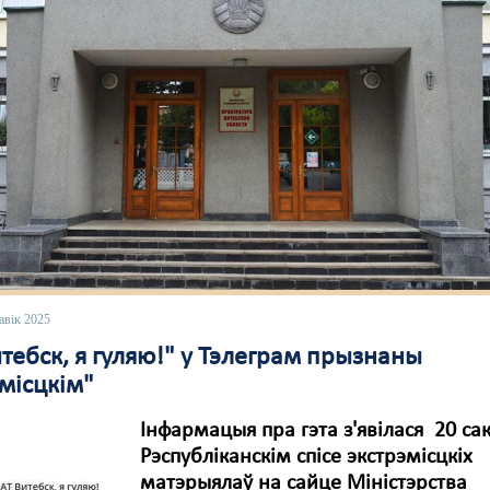
авік 2025
тебск, я гуляю!" у Тэлеграм прызнаны
місцкім"
Інфармацыя пра гэта з'явілася 20 сак
Рэспубліканскім спісе экстрэмісцкіх
матэрыялаў на сайце Міністэрства