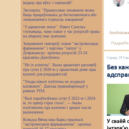
ведаць пра яўку з павіннай?
Эксперты: "Прымусовае лекаванне можа
быць прыраўнавана да бесчалавечнага або
зневажаючага годнасць пакарання"
"З адвакатам лепш": Павел Сапелка
тлумачыць, чаму нават у час рэпрэсій права
Апублікава
на абарону мае значэнне
Падрабяз
Затрыманні святароў, новае "экстрэмісцкае
фармаванне" і чарговы "хапун" у
Дзяржынску: хроніка рэпрэсій 23-24
красавіка Дапоўнена
Серада, 19 Сак
"Не іх кліенты". Былы арыштант распавёў
Без кан
пра суткі ў 2020-м у арыштным доме пры
адспра
калоніі для рэцыдывістаў
"Улады ніколі публічна не асуджалі
катаванні". Даклад праваабаронцаў у
рамках УПА
"Калі параўноўваць суткі ў 2022-м і 2024-
м, то цяпер горш стала", — былы
палітвязень пра калонію і арышт пасля
вызвалення
Ксяндза Вячаслава Барка прызналі
У сваёй 
"экстрэмісцкім фармаваннем": хроніка
інтэрв’ю
рэпрэсій 16-17 красавіка