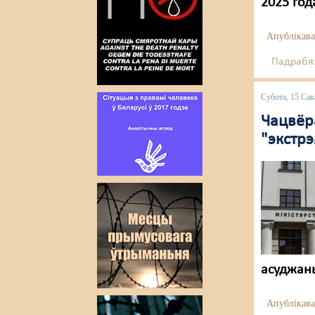
2025 год
Апублікава
Падрабяз
Субота, 15 Сак
Чацвёр
"экстрэ
асуджаны
Апублікава