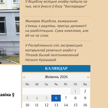
У Віцебску міліцыя зноўку пайшлa па
тых, каго ўнеслі ў базу “Беспорядки”
Жыхарка Віцебска, вымушаная
з’ехаць з радзімы, просіць дапамогіі
на рэабілітацыю. Сума невялікая, але
ёй не па сілах
У Рэспубліканскі спіс экстрэмісцкіх
матэрыялаў уключылі акаўнт у
Threads былой палітзняволенай
Наталлі Кукішавай
КАЛЯНДАР
«
»
Жнівень 2026
Пн
Аў
Ср
Чц
Пт
Сб
Нд
1
2
авіка ў
3
4
5
6
7
8
9
10
11
12
13
14
15
16