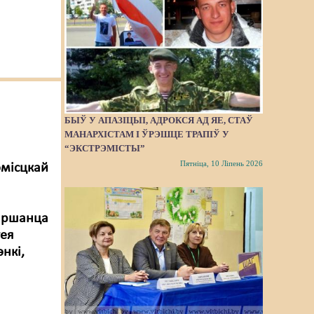
БЫЎ У АПАЗІЦЫІ, АДРОКСЯ АД ЯЕ, СТАЎ
МАНАРХІСТАМ І ЎРЭШЦЕ ТРАПІЎ У
“ЭКСТРЭМІСТЫ”
Пятніца, 10 Ліпень 2026
эмісцкай
 аршанца
гея
энкі,