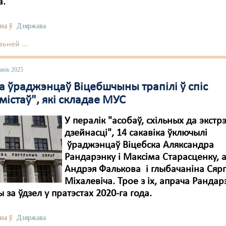
а.
на ў
Дзяржава
ьней ...
авік 2025
а ўраджэнцаў Віцебшчыны трапілі ў спіс
містаў", які складае МУС
У пералік "асобаў, схільных да экстр
дзейнасці", 14 сакавіка ўключылі
ўраджэнцаў Віцебска Аляксандра
Рандарэнку і Максіма Старасценку,
Андрэя Фалькова і глыбачаніна Сяр
Міхалевіча. Трое з іх, апрача Рандар
 за ўдзел у пратэстах 2020-га года.
на ў
Дзяржава