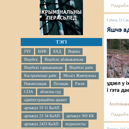
Падрабяз
Субота, 15 Сак
Яшчэ ад
ТЭГІ
ІЧУ
БНФ
БХД
Ворша
Віцебск
Віцебскі аблвыканкам
Віцебскі гарвыканкам
Віцебскі раён
Кастрычніцкі раён
Міхаіл Жамчужны
удзел у 
Наваполацак
Полацак
Расея
і гэта д
СІЗА
абласны суд
адміністрацыйны арышт
Апублікава
артыкул 19 11 КаАП
Падрабяз
артыкул 23 34 КаАП
артыкул 369 КК
артыкул 2423 КаАП
журналісты