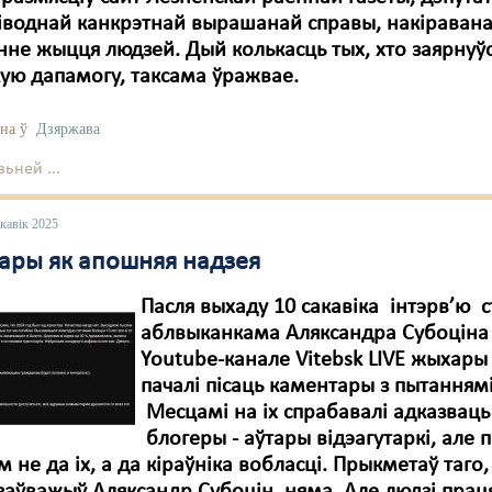
іводнай канкрэтнай вырашанай справы, накіраван
не жыцця людзей. Дый колькасць тых, хто заярнуўс
ую дапамогу, таксама ўражвае.
на ў
Дзяржава
ьней ...
кавік 2025
ары як апошняя надзея
Пасля выхаду 10 сакавіка інтэрв’ю 
аблвыканкама Аляксандра Субоціна
Youtube-канале Vitebsk LIVE жыхары
пачалі пісаць каментары з пытаннямі
Месцамі на іх спрабавалі адказваць
блогеры - аўтары відэагутаркі, але 
ім не да іх, а да кіраўніка вобласці. Прыкметаў таго