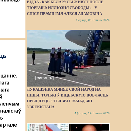
цягваюць
ВІДЭА «КАК БЕЛАРУСЫ ЖИВУТ ПОСЛЕ
ТЮРЬМЫ: ИЛЛЮЗИЯ СВОБОДЫ» - У
СПІСЕ ПРЭМІІ ІМЯ АЛЕСЯ АДАМОВІЧА
Серада, 08 Ліпень 2026
ць
яцанне.
лага
кага
ЛУКАШЭНКА МЯНЯЕ СВОЙ НАРОД НА
ІНШЫ: ТОЛЬКІ Ў ВІЦЕБСКУЮ ВОБЛАСЦЬ
й
ПРЫЕДУЦЬ 5 ТЫСЯЧ ГРАМАДЗЯН
ўленчым
УЗБЕКІСТАНА
налістаў
Аўторак, 14 Ліпень 2026
сь
вартале