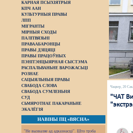
КАРНАЯ ПСЫХІЯТРЫЯ
КПЧ ААН
КУЛЬТУРНЫЯ ПРАВЫ
ЛПП
МІГРАНТЫ
МІРНЫЯ СХОДЫ
ПАЛІТВЯЗЬНІ
ПРАВААБАРОНЦЫ
ПРАВЫ ДЗІЦЯЦІ
ПРАВЫ ПРАЦОЎНЫХ
ПЭНІТЭНЦЫЯРНАЯ СЫСТЭМА
РАСПАЛЬВАНЬНЕ ВАРОЖАСЬЦІ
РОЗНАЕ
САЦЫЯЛЬНЫЯ ПРАВЫ
СВАБОДА СЛОВА
Чацвер, 20 Сак
СВАБОДА СУМЛЕНЬНЯ
"ЧАТ Ви
СУД
СЬМЯРОТНАЕ ПАКАРАНЬНЕ
"экстрэ
ЭКАЛЁГІЯ
НАВІНЫ ПЦ «ВЯСНА»
"Не вызваляе ад адказнасці". Што трэба