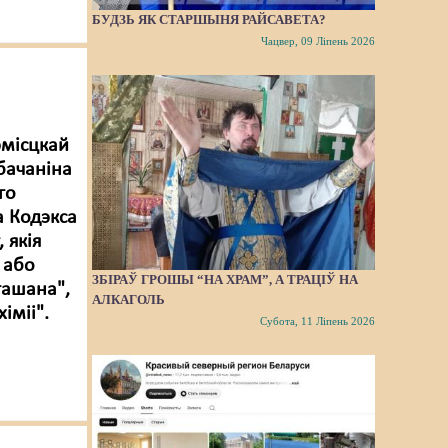
БУДЗЬ ЯК СТАРШЫНЯ РАЙСАВЕТА?
Чацвер, 09 Ліпень 2026
эмісцкай
бачаніна
го
а Кодэкса
 якія
 або
ЗБІРАЎ ГРОШЫ “НА ХРАМ”, А ТРАЦІЎ НА
гашана",
АЛКАГОЛЬ
іміі".
Субота, 11 Ліпень 2026