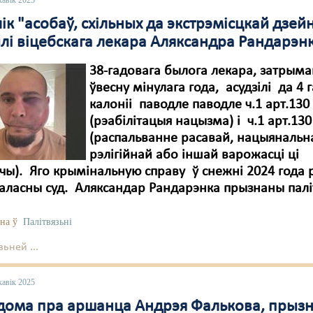
кавік 2025
ік "асобаў, схільных да экстрэмісцкай дзейн
лі віцебскага лекара Аляксандра Рандарэн
38-гадовага былога лекара, затрыма
ўвесну мінулага года, асудзілі да 4 
калоніі паводле паводле ч.1 арт.130 
(рэабілітацыя нацызма) і ч.1 арт.130
(распальванне расавай, нацыянальн
рэлігійнай або іншай варожасці ці
ы). Яго крымінальную справу ў снежні 2024 года 
 аласны суд. Аляксандар Рандарэнка прызнаны палі
на ў
Палітвязьні
ьней ...
кавік 2025
дома пра аршанца Андрэя Фалькова, прызн