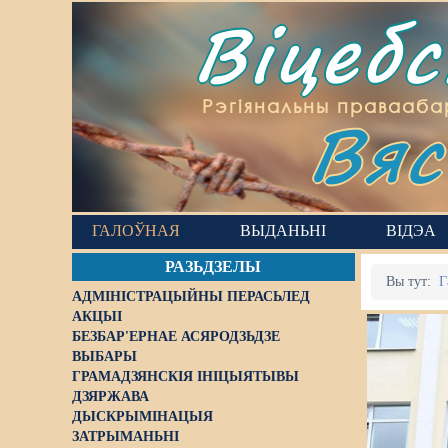
Віцеб
Вяс
Рэгіянальны правааба
ГАЛОЎНАЯ
ВЫДАНЬНІ
ВІДЭА
РАЗЬДЗЕЛЫ
Вы тут:
Г
АДМІНІСТРАЦЫЙНЫ ПЕРАСЬЛЕД
АКЦЫІ
БЕЗБАР'ЕРНАЕ АСЯРОДЗЬДЗЕ
ВЫБАРЫ
ГРАМАДЗЯНСКІЯ ІНІЦЫЯТЫВЫ
ДЗЯРЖАВА
ДЫСКРЫМІНАЦЫЯ
ЗАТРЫМАНЬНІ