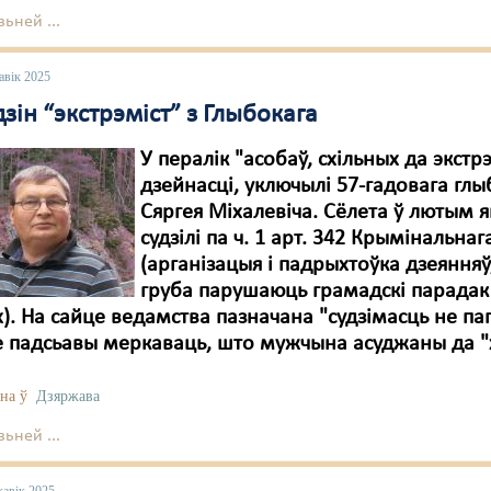
ьней ...
авік 2025
зін “экстрэміст” з Глыбокага
У пералік "асобаў, схільных да экстр
дзейнасці, уключылі 57-гадовага глы
Сяргея Міхалевіча. Сёлета ў лютым я
судзілі па ч. 1 арт. 342 Крымінальнаг
(арганізацыя і падрыхтоўка дзеянняў,
груба парушаюць грамадскі парадак
іх). На сайце ведамства пазначана "судзімасць не па
ае падсьавы меркаваць, што мужчына асуджаны да "х
на ў
Дзяржава
ьней ...