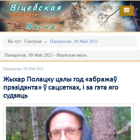
Віцебская
Рэгіянальны
праваабарончы сайт
Вясна
Галоўная
Выданьні
Адміністрацыйны перасьлед
Вы тут:
Галоўная
Панядзелак, 09 Май 2022
Відэа
Акцыі
Панядзелак, 09 Май 2022 - Віцебская вясна
Кантакт
Безбар'ернае асяродзьдзе
Панядзелак, 09 Май 2022
Пра нас
Выбары
Жыхар Полацку цэлы год «абражаў
прэзідэнта» ў сацсетках, і за гэта яго
RSS
Грамадзянскія ініцыятывы
судзяць
Дзяржава
Дыскрымінацыя
Затрыманьні