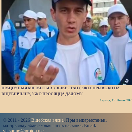
ПРАЦОЎНЫЯ МІГРАНТЫ З УЗБІКЕСТАНУ, ЯКІХ ПРЫВЕЗЛІ НА
ВІЦЕБШЧЫНУ, УЖО ПРОСЯЦЦА ДАДОМУ
Серада, 15 Ліпень 202
© 2011 - 2026
Віцебская вясна
. Пры выкарыстаньні
матэрыялаў абавязковая гіпэрспасылка. Email:
vit.spring@proton.me