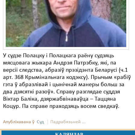
Карная псыхіятрыя
КПЧ ААН
Культурныя правы
ЛПП
Мігранты
У судзе Полацку і Полацкага раёну судзяць
Мірныя сходы
мясцовага жыхара Андрэя Патрэбку, які, па
версіі следства, абразіў прэзідэнта Беларусі (ч.1
Палітвязьні
арт. 368 Крымінальнага кодэксу). Прычым «рабіў
гэта ў абразлівай і цынічнай манеры больш за
Праваабаронцы
два дзясяткі разоў». Справу разглядае суддзя
Правы дзіцяці
Віктар Баліка, дзяржабвінаваўца – Таццяна
Коцур. Па справе праходзяць восем сведкаў.
Пэнітэнцыярная сыстэма
Распальваньне варожасьці
Апублікавана ў
Суд
Падрабязьней ...
Рознае
КАЛЯНДАР