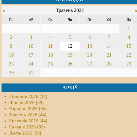
«
Травень 2022
Свабода слова
Пн
Аў
Ср
Чц
Пт
Сб
Нд
Свабода сумленьня
1
Суд
2
3
4
5
6
7
8
9
10
11
12
13
14
15
Сьмяротнае пакараньне
16
17
18
19
20
21
22
Экалёгія
23
24
25
26
27
28
29
Правы працоўных
30
31
Сацыяльныя правы
АРХІЎ
Жнівень 2026 (11)
Ліпень 2026 (39)
Чэрвень 2026 (35)
Травень 2026 (44)
Красавік 2026 (44)
Сакавік 2026 (59)
Люты 2026 (39)