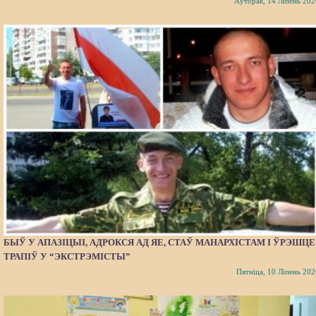
Аўторак, 14 Ліпень 202
БЫЎ У АПАЗІЦЫІ, АДРОКСЯ АД ЯЕ, СТАЎ МАНАРХІСТАМ І ЎРЭШЦЕ
ТРАПІЎ У “ЭКСТРЭМІСТЫ”
Пятніца, 10 Ліпень 202