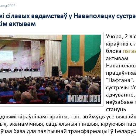
тапад 2022
кі сілавых ведамстваў у Наваполацку сустрэ
кім актывам
Учора, 2 лі
кіраўнікі с
блока
пага
актывам
Наваполацк
працаўніка
"Нафтана".
сустрэчы з'
адчуванне,
неўзабаве 
стануць
днымі кіраўнікамі краіны, г.зн. зоймуць усе вышэ
ыя, эканамічныя, сацыяльныя і іншыя, кіруючыя пас
ўчая база для палітычнай трансфармацыі ў Беларус