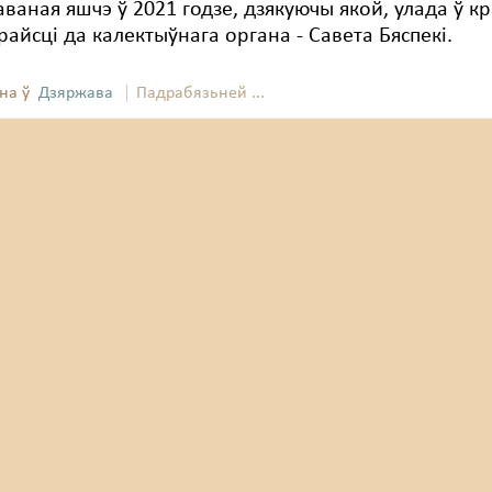
ваная яшчэ ў 2021 годзе, дзякуючы якой, улада ў кр
айсці да калектыўнага органа - Савета Бяспекі.
на ў
Дзяржава
Падрабязьней ...