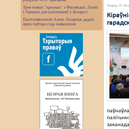
Чацвер, 03 Ліс
Трое новых "хросных" з Фінляндыі, Латвіі
і Германіі для палітвязняў у Беларусі
Кіраўні
Палітзняволенай Алене Лазарчык дадалі
гарадс
яшчэ паўтара года зняволення
паўнаўла
палітычн
заканада