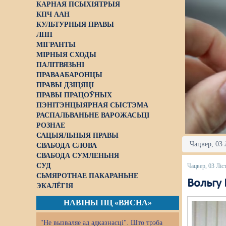
КАРНАЯ ПСЫХІЯТРЫЯ
КПЧ ААН
КУЛЬТУРНЫЯ ПРАВЫ
ЛПП
МІГРАНТЫ
МІРНЫЯ СХОДЫ
ПАЛІТВЯЗЬНІ
ПРАВААБАРОНЦЫ
ПРАВЫ ДЗІЦЯЦІ
ПРАВЫ ПРАЦОЎНЫХ
ПЭНІТЭНЦЫЯРНАЯ СЫСТЭМА
РАСПАЛЬВАНЬНЕ ВАРОЖАСЬЦІ
РОЗНАЕ
САЦЫЯЛЬНЫЯ ПРАВЫ
Чацвер, 03 
СВАБОДА СЛОВА
СВАБОДА СУМЛЕНЬНЯ
СУД
Чацвер, 03 Ліс
СЬМЯРОТНАЕ ПАКАРАНЬНЕ
Вольгу 
ЭКАЛЁГІЯ
НАВІНЫ ПЦ «ВЯСНА»
"Не вызваляе ад адказнасці". Што трэба