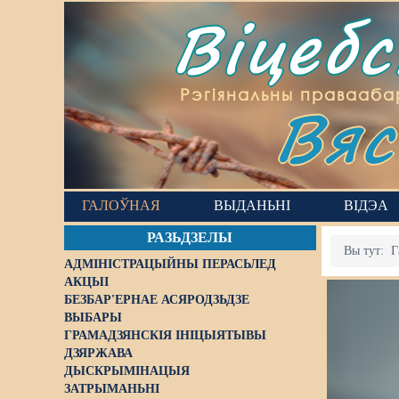
Віцеб
Вяс
Рэгіянальны правааба
ГАЛОЎНАЯ
ВЫДАНЬНІ
ВІДЭА
РАЗЬДЗЕЛЫ
Вы тут:
Г
АДМІНІСТРАЦЫЙНЫ ПЕРАСЬЛЕД
АКЦЫІ
БЕЗБАР'ЕРНАЕ АСЯРОДЗЬДЗЕ
ВЫБАРЫ
ГРАМАДЗЯНСКІЯ ІНІЦЫЯТЫВЫ
ДЗЯРЖАВА
ДЫСКРЫМІНАЦЫЯ
ЗАТРЫМАНЬНІ