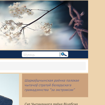
Шаркаўшчынская раёнка палохае
чытачоў стратай беларускага
грамадзянства “за экстрэмізм”
Суд Чыгуначнага раёна Віцебска