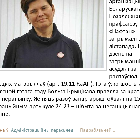
арганізацы
Беларускаг
Незалежна
прафсаюзу
«Нафтан»
затрымалі 
лістапада. 
дзень па
затрыманні
асудзілі за
распаўсюд
сцкіх матэрыялаў (арт. 19.11 КаАП). Гэта ўжо шосты
вясной гэтага году Вольга Брыцікава правяла за крат
з перапынку. Яе пяць разоў запар арыштоўвалі на 15
рацыйным артыкуле 24.23 – нібыта за несанкцыяна
нне.
на ў
Адміністрацыйны перасьлед
Падрабязьней ...