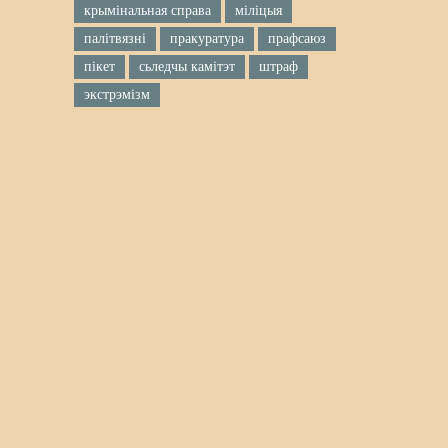
крымінальная справа
міліцыя
палітвязні
пракуратура
прафсаюз
пікет
сьледчы камітэт
штраф
экстрэмізм