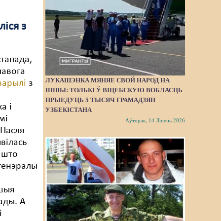
ліся з
стапада,
ілавога
ЛУКАШЭНКА МЯНЯЕ СВОЙ НАРОД НА
варылі
з
ІНШЫ: ТОЛЬКІ Ў ВІЦЕБСКУЮ ВОБЛАСЦЬ
ПРЫЕДУЦЬ 5 ТЫСЯЧ ГРАМАДЗЯН
а і
УЗБЕКІСТАНА
мі
Аўторак, 14 Ліпень 2026
 Пасля
явілась
 што
генэралы
йшыя
ады. А
і