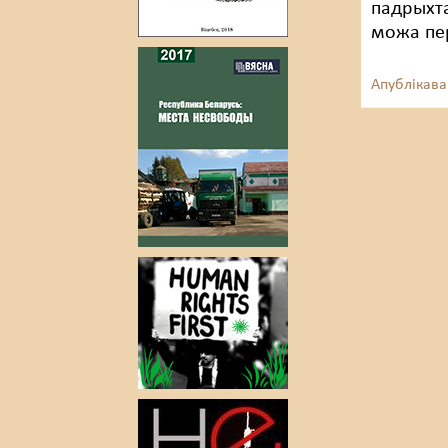
падрыхта
можа пер
Апублікава