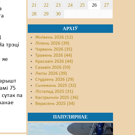
і
21
22
23
24
25
26
27
а
28
29
30
га
АРХІЎ
1
Жнівень 2026 (12)
Ліпень 2026 (39)
На трэці
Чэрвень 2026 (35)
Травень 2026 (44)
 яе
Красавік 2026 (44)
Сакавік 2026 (59)
Люты 2026 (39)
Студзень 2026 (29)
 арышт
Сьнежань 2025 (32)
амі 75
Лістапад 2025 (31)
 сутак па
Кастрычнік 2025 (36)
ванае
Верасень 2025 (34)
ПАПУЛЯРНАЕ