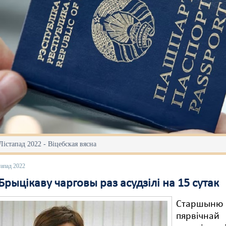
Лістапад 2022 - Віцебская вясна
тапад 2022
Брыцікаву чарговы раз асудзілі на 15 сутак
Старшыню
пярвічнай