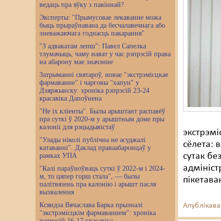
ведаць пра яўку з павіннай?
Эксперты: "Прымусовае лекаванне можа
быць прыраўнавана да бесчалавечнага або
зневажаючага годнасць пакарання"
"З адвакатам лепш": Павел Сапелка
тлумачыць, чаму нават у час рэпрэсій права
на абарону мае значэнне
Затрыманні святароў, новае "экстрэмісцкае
фармаванне" і чарговы "хапун" у
Дзяржынску: хроніка рэпрэсій 23-24
красавіка Дапоўнена
"Не іх кліенты". Былы арыштант распавёў
пра суткі ў 2020-м у арыштным доме пры
калоніі для рэцыдывістаў
экстрэмі
"Улады ніколі публічна не асуджалі
сёлета: 
катаванні". Даклад праваабаронцаў у
сутак бе
рамках УПА
адмініст
"Калі параўноўваць суткі ў 2022-м і 2024-
м, то цяпер горш стала", — былы
пікетава
палітвязень пра калонію і арышт пасля
вызвалення
Ксяндза Вячаслава Барка прызналі
Апублікава
"экстрэмісцкім фармаваннем": хроніка
рэпрэсій 16-17 красавіка