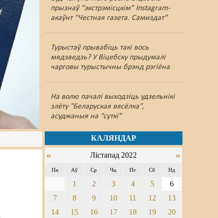
прызнаў “экстрэмісцкім” Instagram-
акаўнт “Честная газета. Самиздат”
Турыстаў прывабіць такі вось
мядзведзь? У Віцебску прыдумалі
чарговы турыстычны брэнд рэгіёна
На волю пачалі выходзіць удзельнікі
злёту "Беларуская вясёлка",
асуджаныя на "суткі"
КАЛЯНДАР
«
»
Лістапад 2022
Пн
Аў
Ср
Чц
Пт
Сб
Нд
1
2
3
4
5
6
7
8
9
10
11
12
13
14
15
16
17
18
19
20