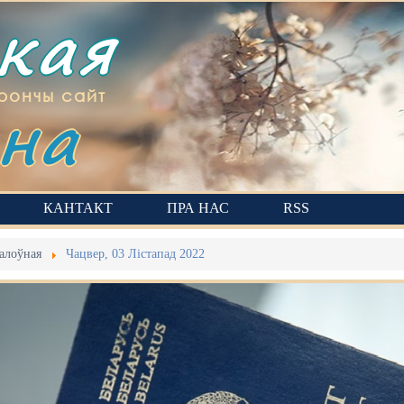
ская
на
рончы сайт
КАНТАКТ
ПРА НАС
RSS
алоўная
Чацвер, 03 Лістапад 2022