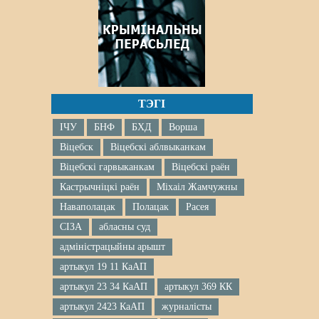
ТЭГІ
ІЧУ
БНФ
БХД
Ворша
Віцебск
Віцебскі аблвыканкам
Віцебскі гарвыканкам
Віцебскі раён
Кастрычніцкі раён
Міхаіл Жамчужны
Наваполацак
Полацак
Расея
СІЗА
абласны суд
адміністрацыйны арышт
артыкул 19 11 КаАП
артыкул 23 34 КаАП
артыкул 369 КК
артыкул 2423 КаАП
журналісты