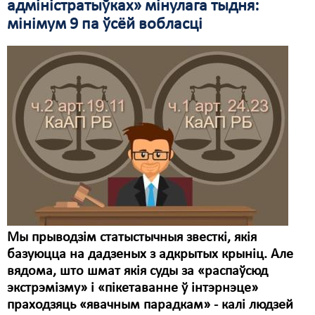
адміністратыўках» мінулага тыдня:
мінімум 9 па ўсёй вобласці
Мы прыводзім статыстычныя звесткі, якія
базуюцца на дадзеных з адкрытых крыніц. Але
вядома, што шмат якія суды за «распаўсюд
экстрэмізму» і «пікетаванне ў інтэрнэце»
праходзяць «явачным парадкам» - калі людзей