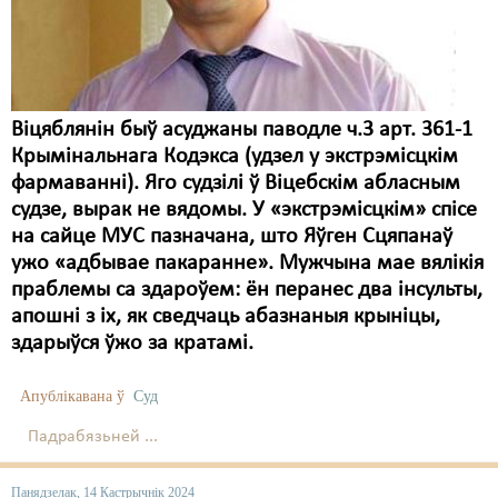
Карная псыхіятрыя
КПЧ ААН
Культурныя правы
Віцяблянін быў асуджаны паводле ч.3 арт. 361-1
ЛПП
Крымінальнага Кодэкса (удзел у экстрэмісцкім
Мігранты
фармаванні). Яго судзілі ў Віцебскім абласным
судзе, вырак не вядомы. У «экстрэмісцкім» спісе
Мірныя сходы
на сайце МУС пазначана, што Яўген Сцяпанаў
ужо «адбывае пакаранне». Мужчына мае вялікія
Палітвязьні
праблемы са здароўем: ён перанес два інсульты,
Праваабаронцы
апошні з іх, як сведчаць абазнаныя крыніцы,
здарыўся ўжо за кратамі.
Правы дзіцяці
Апублікавана ў
Суд
Пэнітэнцыярная сыстэма
Падрабязьней ...
Распальваньне варожасьці
Рознае
Панядзелак, 14 Кастрычнік 2024