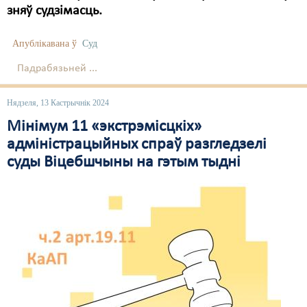
зняў судзімасць.
Апублікавана ў
Суд
Падрабязьней ...
Нядзеля, 13 Кастрычнік 2024
Мінімум 11 «экстрэмісцкіх»
адміністрацыйных спраў разгледзелі
суды Віцебшчыны на гэтым тыдні