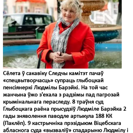
Сёлета ў сакавіку Следчы камітэт пачаў
«спецвытворчасць» супраць глыбоцкай
пенсіянеркі Людмілы Барэйкі. На той час
жанчына ўжо з'ехала з радзімы пад пагрозай
крымінальнага пераследу. 8 траўня суд
Глыбоцкага раёна прысудзіў Людміле Барэйка 2
гады зняволення паводле артыкула 188 КК
(Паклёп). 9 кастрычніка прэзідыюм Віцебскага
абласнога суда «вызваліў» спадарыню Людмілу і