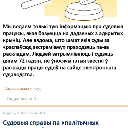
Мы ведаем толькі тую інфармацыю пра судовыя
працэсы, якая базуецца на дадзеных з адкрытых
крыніц. Але вядома, што шмат якія суды за
«распаўсюд экстрэмізму» праходзяць па-за
раскладам. Людзей затрымліваюць і судзяць
цягам 72 гадзін, не ўносячы гэтыя звесткі ў
расклады працы судоў на сайце электроннага
судаводства.
Апублікавана ў
Суд
Падрабязьней ...
Нядзеля, 06 Кастрычнік 2024
Судовыя справы па «палітычных