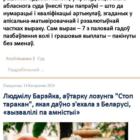
абласнога суда ўнеслі тры папраўкі – што да
нумарацыі і кваліфікацыі артыкулаў, згаданых у
апісальна-матывіровачнай і рэзалютыўнай
частках выраку. Сам вырак – 7 з паловай гадоў
пазбаўлення волі і грашовыя выплаты – пакінуты
без зменаў.
Апублікавана ў
Суд
Падрабязьней ...
Панядзелак, 14 Кастрычнік 2024
Людмілу Барэйка, аўтарку лозунга "Стоп
таракан", якая даўно з'ехала з Беларусі,
«вызвалілі па амністыі»