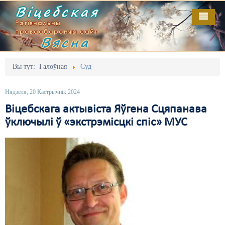
Віцебская
Рэгіянальны
праваабарончы сайт
Вясна
Галоўная
Выданьні
Адміністрацыйны перасьлед
Вы тут:
Галоўная
Суд
Відэа
Акцыі
Нядзеля, 20 Кастрычнік 2024
Кантакт
Безбар'ернае асяродзьдзе
Віцебскага актывіста Яўгена Сцяпанава
ўключылі ў «экстрэмісцкі спіс» МУС
Пра нас
Выбары
RSS
Грамадзянскія ініцыятывы
Дзяржава
Дыскрымінацыя
Затрыманьні