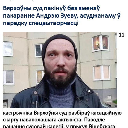
Вярхоўны суд пакінуў без зменаў
Свабода слова
пакаранне Андрэю Зуеву, асуджанаму ў
Свабода сумленьня
парадку спецвытворчасці
Суд
11
Сьмяротнае пакараньне
Экалёгія
Правы працоўных
Сацыяльныя правы
кастрычніка Вярхоўны суд разбіраў касацыйную
скаргу наваполацкага актывіста. Паводле
рашэння судовай калегіі, у прысуд Віцебскага