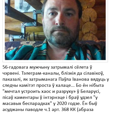
56-гадовага мужчыну затрымалі сёлета ў
чэрвені. Тэлеграм-каналы, блізкія да сілавікоў,
паказалі, як затрыманага Паўла Іванова вядуць у
следчы камітэт проста ў халаце... Бо ён нібыта
"мечтал устроить хаос и разруху» ў Беларусі,
пісаў каментары ў інтэрнэце і браў удзел "у
масавых беспарадках" у 2020 годзе. Ён быў
асуджаны паводле ч.1 арт. 368 КК (абраза