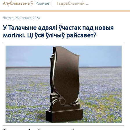
Апублікавана ў
Рознае
Падрабязьней ...
Свабода слова
Чацвер, 26 Снежань 2024
Свабода сумленьня
У Талачыне адвялі ўчастак пад новыя
Суд
могілкі. Ці ўсё ўлічыў райсавет?
Сьмяротнае пакараньне
Экалёгія
Правы працоўных
Сацыяльныя правы