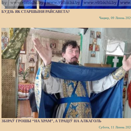
БУДЗЬ ЯК СТАРШЫНЯ РАЙСАВЕТА?
Чацвер, 09 Ліпень 202
ЗБІРАЎ ГРОШЫ “НА ХРАМ”, А ТРАЦІЎ НА АЛКАГОЛЬ
Субота, 11 Ліпень 202