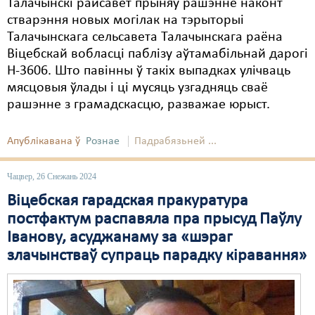
Талачынскі райсавет прыняў рашэнне наконт
стварэння новых могілак на тэрыторыі
Талачынскага сельсавета Талачынскага раёна
Віцебскай вобласці паблізу аўтамабільнай дарогі
Н-3606. Што павінны ў такіх выпадках улічваць
мясцовыя ўлады і ці мусяць узгадняць сваё
рашэнне з грамадскасцю, разважае юрыст.
Апублікавана ў
Рознае
Падрабязьней ...
Чацвер, 26 Снежань 2024
Віцебская гарадская пракуратура
постфактум распавяла пра прысуд Паўлу
Іванову, асуджанаму за «шэраг
злачынстваў супраць парадку кіравання»