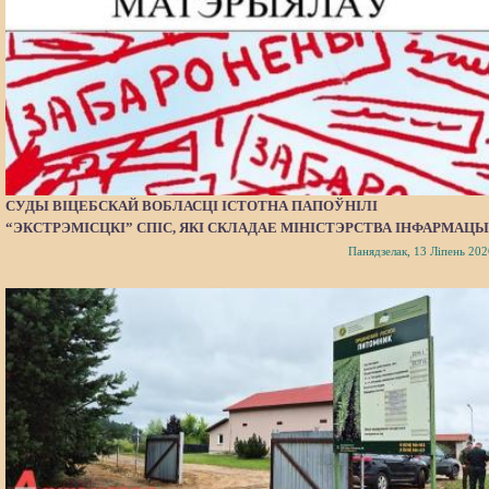
СУДЫ ВІЦЕБСКАЙ ВОБЛАСЦІ ІСТОТНА ПАПОЎНІЛІ
“ЭКСТРЭМІСЦКІ” СПІС, ЯКІ СКЛАДАЕ МІНІСТЭРСТВА ІНФАРМАЦЫ
Панядзелак, 13 Ліпень 202