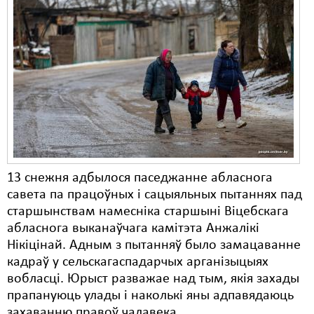
13 снежня адбылося паседжанне абласнога
савета па працоўных і сацыяльных пытаннях пад
старшынствам намесніка старшыні Віцебскага
абласнога выканаўчага камітэта Анжалікі
Нікіцінай. Адным з пытанняў было замацаванне
кадраў у сельскагаспадарчых арганізыцыях
вобласці. Юрыст разважае над тым, якія захады
прапануюць улады і наколькі яны адпавядаюць
захаванню правоў чалавека.