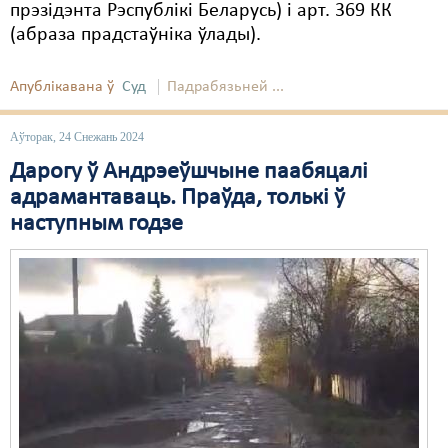
прэзідэнта Рэспублікі Беларусь) і арт. 369 КК
(абраза прадстаўніка ўлады).
Апублікавана ў
Суд
Падрабязьней ...
Аўторак, 24 Снежань 2024
Дарогу ў Андрэеўшчыне паабяцалі
адрамантаваць. Праўда, толькі ў
наступным годзе