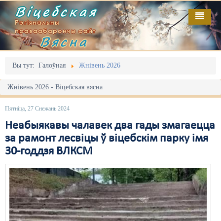
Віцебская
Рэгіянальны
праваабарончы сайт
Вясна
Галоўная
Выданьні
Адміністрацыйны перасьлед
Вы тут:
Галоўная
Жнівень 2026
Відэа
Акцыі
Жнівень 2026 - Віцебская вясна
Кантакт
Безбар'ернае асяродзьдзе
Пятніца, 27 Снежань 2024
Пра нас
Выбары
Неабыякавы чалавек два гады змагаецца
за рамонт лесвіцы ў віцебскім парку імя
RSS
Грамадзянскія ініцыятывы
30-годдзя ВЛКСМ
Дзяржава
Дыскрымінацыя
Затрыманьні