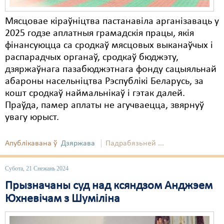
Мясцовае кіраўніцтва пастанавіла арганізаваць у
2025 годзе аплатныя грамадскія працы, якія
фінансуюцца са сродкаў мясцовых выканаўчых і
распарадчых органаў, сродкаў бюджэту,
дзяржаўнага пазабюджэтнага фонду сацыяльнай
абароны насельніцтва Рэспублікі Беларусь, за
кошт сродкаў наймальнікаў і гэтак далей.
Праўда, памер аплаты не агучваецца, звярнуў
увагу юрыст.
Апублікавана ў
Дзяржава
Падрабязьней ...
Субота, 21 Снежань 2024
Прызначаны суд над ксяндзом Анджэем
Юхневічам з Шуміліна