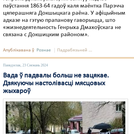
паўстання 1863-64 гадоў каля маёнтка Парэчча
цяперашняга Докшыцкага раёна. У афіцыйным
адказе на гэтую прапанову гаворыцца, што
«жизнедеятельность Генрыха Дмахоўскага не
связана с Докшицким районом».
Апублікавана ў
Рознае
Падрабязьней ...
Панядзелак, 23 Снежань 2024
Вада ў падвалы больш не зацякае.
Дзякуючы настолівасці мясцовых
жыхароў