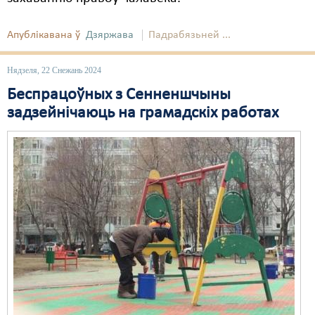
Апублікавана ў
Дзяржава
Падрабязьней ...
Нядзеля, 22 Снежань 2024
Беспрацоўных з Сенненшчыны
задзейнічаюць на грамадскіх работах