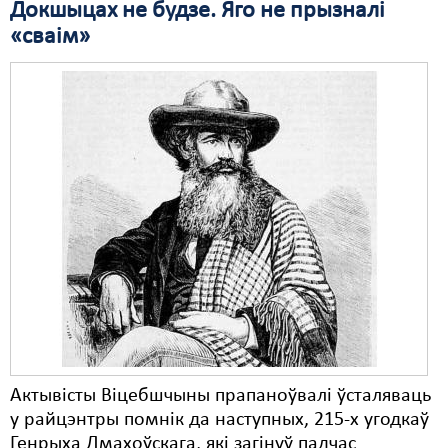
Докшыцах не будзе. Яго не прызналі
«сваім»
Актывісты Віцебшчыны прапаноўвалі ўсталяваць
у райцэнтры помнік да наступных, 215-х угодкаў
Генрыха Дмахоўскага, які загінуў падчас