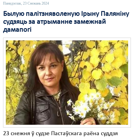
Панядзелак, 23 Снежань 2024
Былую палітзняволеную Ірыну Паляніну
судзяць за атрыманне замежнай
дамапогі
23 снежня ў судзе Пастаўскага раёна суддзя