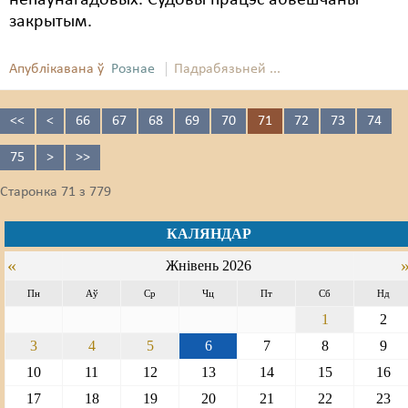
непаўнагадовых. Судовы працэс абвешчаны
закрытым.
Апублікавана ў
Рознае
Падрабязьней ...
<<
<
66
67
68
69
70
71
72
73
74
75
>
>>
Старонка 71 з 779
КАЛЯНДАР
«
Жнівень 2026
Пн
Аў
Ср
Чц
Пт
Сб
Нд
1
2
3
4
5
6
7
8
9
10
11
12
13
14
15
16
17
18
19
20
21
22
23