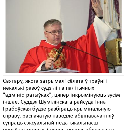
Святару, якога затрымалі сёлета ў траўні і
некалькі разоў судзілі па палітычных
"адміністратыўках", цяпер інкрымінуюць зусім
іншае. Суддзя Шумілінскага райсуда Інна
Грабоўская будзе разбіраць крымінальную
справу, распачатую паводле абвінавачанняў
супраць сэксуальнай недатыкальнасці