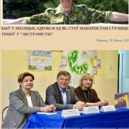
БЫЎ У АПАЗІЦЫІ, АДРОКСЯ АД ЯЕ, СТАЎ МАНАРХІСТАМ І ЎРЭШЦЕ
ТРАПІЎ У “ЭКСТРЭМІСТЫ”
Пятніца, 10 Ліпень 202