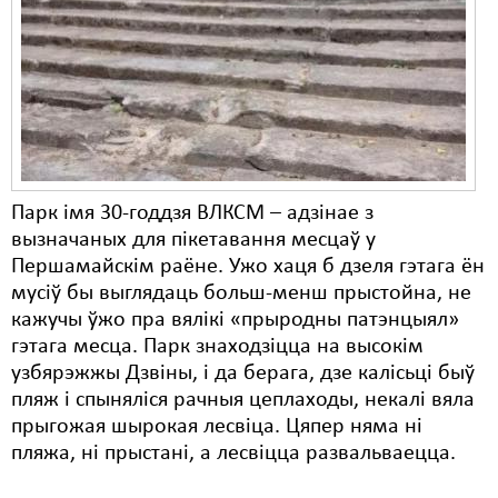
Карная псыхіятрыя
КПЧ ААН
Культурныя правы
ЛПП
Мігранты
Парк імя 30-годдзя ВЛКСМ – адзінае з
Мірныя сходы
вызначаных для пікетавання месцаў у
Першамайскім раёне. Ужо хаця б дзеля гэтага ён
Палітвязьні
мусіў бы выглядаць больш-менш прыстойна, не
Праваабаронцы
кажучы ўжо пра вялікі «прыродны патэнцыял»
гэтага месца. Парк знаходзіцца на высокім
Правы дзіцяці
узбярэжжы Дзвіны, і да берага, дзе калісьці быў
пляж і спыняліся рачныя цеплаходы, некалі вяла
Пэнітэнцыярная сыстэма
прыгожая шырокая лесвіца. Цяпер няма ні
Распальваньне варожасьці
пляжа, ні прыстані, а лесвіцца развальваецца.
Рознае