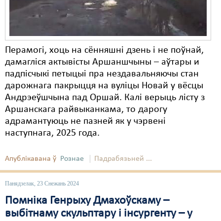
Перамогі, хоць на сённяшні дзень і не поўнай,
дамагліся актывісты Аршаншчыны – аўтары и
падпісчыкі петыцыі пра нездавальняючы стан
дарожнага пакрыцця на вуліцы Новай у вёсцы
Андрэеўшчына пад Оршай. Калі верыць лісту з
Аршанскага райвыканкама, то дарогу
адрамантуюць не пазней як у чэрвені
наступнага, 2025 года.
Апублікавана ў
Рознае
Падрабязьней ...
Панядзелак, 23 Снежань 2024
Помніка Генрыху Дмахоўскаму –
выбітнаму скульптару і інсургенту – у