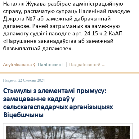
Наталля Жукава разбірае адміністрацыйную
справу, распачатую супраць Палянінай паводле
Дэкрэта №7 аб замежнай дабрачыннай
дапамозе. Раней затрыманых за замежную
дапамогу судзілі паводле арт. 24.15 ч.2 КаАП
«Парушэнне заканадаўства аб замежнай
бязвыплатнай дапамозе».
Апублікавана ў
Палітвязьні
Падрабязьней ...
Нядзеля, 22 Снежань 2024
Стымулы з элементамі прымусу:
замацаванне кадраў у
сельскагаспадарчых арганізыцыях
Віцебшчыны