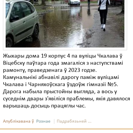
Жыхары дома 19 корпус 4 па вуліцы Чкалава ў
Віцебску паўтара года змагаліся з наступствамі
рамонту, праведзенага ў 2023 годзе.
Камунальнікі абнавілі дарогу паміж вуліцамі
Чкалава і Чарняхоўскага ўздоўж гімназіі №5.
Дарога набыла прыстойны выгляда, а вось у
суседнім двары з'явіліся праблемы, якія давялося
варышаць досыць працяглы час.
Апублікавана ў
Рознае
Падрабязьней ...