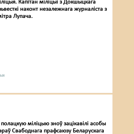
ліцыя. Капітан міліцыі з Докшыцкага
зьвесткі наконт незалежнага журналіста з
ітра Лупача.
цыя
 полацкую міліцыю зноў зацікавілі асобы
эраў Свабоднага прафсаюзу Беларускага