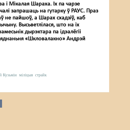
ва і Мікалая Шараха. Іх па чарзе
чалі запрашаць на гутарку ў РАУС. Праз
ў не пайшоў, а Шарах схадзіў, каб
чыну. Высьветлілася, што на іх
намесьнік дырэктара па ідэалёгіі
'яднаньня «Шкловалакно» Андрэй
й Кузьмін
міліцыя
страйк