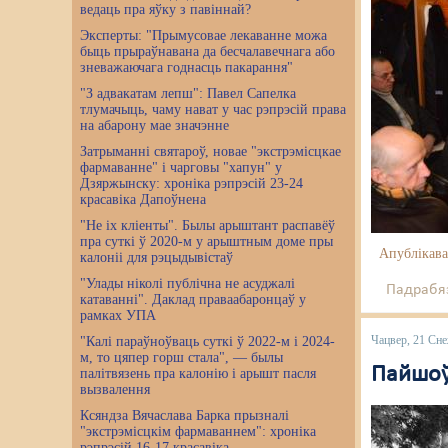
ведаць пра яўку з павіннай?
Эксперты: "Прымусовае лекаванне можа
быць прыраўнавана да бесчалавечнага або
зневажаючага годнасць пакарання"
"З адвакатам лепш": Павел Сапелка
тлумачыць, чаму нават у час рэпрэсій права
на абарону мае значэнне
Затрыманні святароў, новае "экстрэмісцкае
фармаванне" і чарговы "хапун" у
Дзяржынску: хроніка рэпрэсій 23-24
красавіка Дапоўнена
"Не іх кліенты". Былы арыштант распавёў
пра суткі ў 2020-м у арыштным доме пры
Апублікава
калоніі для рэцыдывістаў
"Улады ніколі публічна не асуджалі
Падрабяз
катаванні". Даклад праваабаронцаў у
рамках УПА
Чацвер, 21 Сн
"Калі параўноўваць суткі ў 2022-м і 2024-
м, то цяпер горш стала", — былы
Пайшоў
палітвязень пра калонію і арышт пасля
вызвалення
Ксяндза Вячаслава Барка прызналі
"экстрэмісцкім фармаваннем": хроніка
рэпрэсій 16-17 красавіка