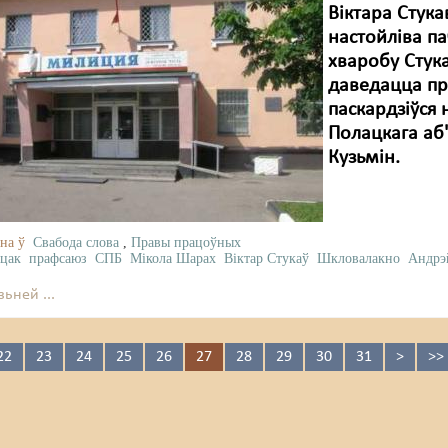
Віктара Стука
настойліва па
хваробу Стука
даведацца пры
паскардзіўся 
Полацкага аб
Кузьмін.
на ў
Свабода слова
,
Правы працоўных
цак
прафсаюз
СПБ
Мікола Шарах
Віктар Стукаў
Шкловалакно
Андрэ
ьней ...
22
23
24
25
26
27
28
29
30
31
>
>>