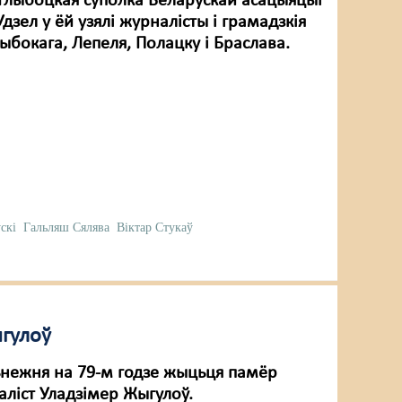
 Глыбоцкая суполка Беларускай асацыяцыі
Удзел у ёй узялі журналісты і грамадзкія
лыбокага, Лепеля, Полацку і Браслава.
скі
Гальляш Сялява
Віктар Стукаў
ыгулоў
сьнежня на 79-м годзе жыцьця памёр
ліст Уладзімер Жыгулоў.