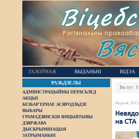
Віцеб
Вяс
Рэгіянальны правааба
ГАЛОЎНАЯ
ВЫДАНЬНІ
ВІДЭА
РАЗЬДЗЕЛЫ
Вы тут:
Г
АДМІНІСТРАЦЫЙНЫ ПЕРАСЬЛЕД
АКЦЫІ
Нядзеля, 28 Ст
БЕЗБАР'ЕРНАЕ АСЯРОДЗЬДЗЕ
ВЫБАРЫ
Невядо
ГРАМАДЗЯНСКІЯ ІНІЦЫЯТЫВЫ
на СТА
ДЗЯРЖАВА
ДЫСКРЫМІНАЦЫЯ
ЗАТРЫМАНЬНІ