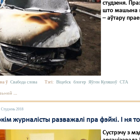
студзеня. Праз
што машына н
– аўтару пра
на ў
Свабода слова
Тэгі:
Віцебск
блогер
Яўген Куляшоў
СТА
ьней ...
 Студзень 2018
кім журналісты разважалі пра фэйкі. І ня то
Сустрэчу з м