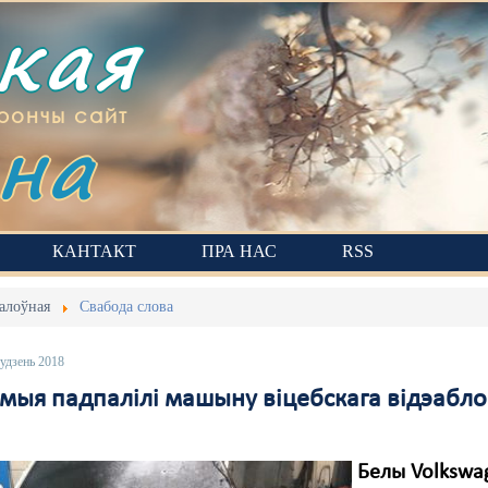
ская
на
рончы сайт
КАНТАКТ
ПРА НАС
RSS
алоўная
Свабода слова
удзень 2018
мыя падпалілі машыну віцебскага відэаблог
Белы Volkswag