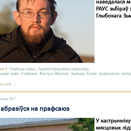
наведалася мі
РАУС зьбіраў 
Глыбокага Зьм
на ў
Свабода слова
,
Адміністрацыйны перасьлед
ыцкі раён
Глыбокае
Кастусь Шыталь
Зьміцер Лупач
журналісты
мілі
ьней ...
стапад 2017
 абразіўся на прафсаюз
У кастрычніку
мясцовых лід