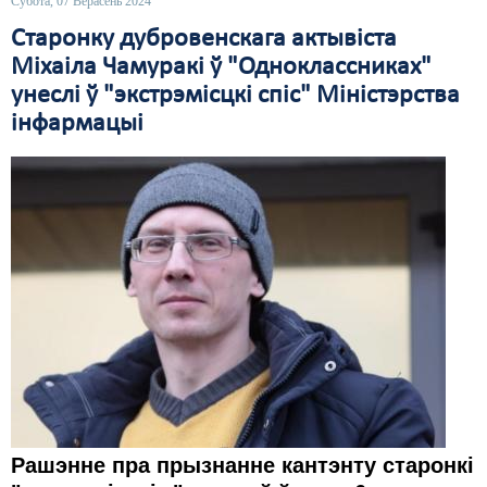
Субота, 07 Верасень 2024
Старонку дубровенскага актывіста
Міхаіла Чамуракі ў "Одноклассниках"
унеслі ў "экстрэмісцкі спіс" Міністэрства
інфармацыі
Рашэнне пра прызнанне кантэнту старонкі