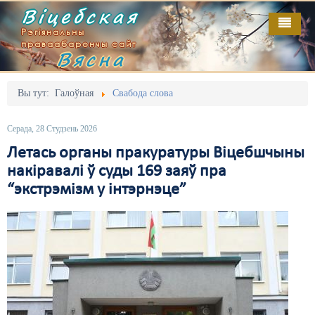
Віцебская
Рэгіянальны
праваабарончы сайт
Вясна
Галоўная
Выданьні
Адміністрацыйны перасьлед
Вы тут:
Галоўная
Свабода слова
Відэа
Акцыі
Серада, 28 Студзень 2026
Кантакт
Безбар'ернае асяродзьдзе
Летась органы пракуратуры Віцебшчыны
накіравалі ў суды 169 заяў пра
Пра нас
Выбары
“экстрэмізм у інтэрнэце”
RSS
Грамадзянскія ініцыятывы
Дзяржава
Дыскрымінацыя
Затрыманьні