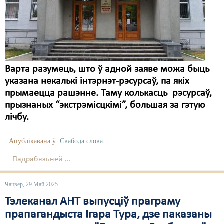
Карная псыхіятрыя
КПЧ ААН
Культурныя правы
ЛПП
Варта разумець, што ў адной заяве можа быць
указана некалькі інтэрнэт-рэсурсаў, па якіх
Мігранты
прымаецца рашэнне. Таму колькасць рэсурсаў,
Мірныя сходы
прызнаных “экстрэмісцкімі”, большая за гэтую
лічбу.
Палітвязьні
Праваабаронцы
Апублікавана ў
Свабода слова
Падрабязьней ...
Правы дзіцяці
Пэнітэнцыярная сыстэма
Чацвер, 29 Май 2025
Тэлеканал АНТ выпусціў праграму
Распальваньне варожасьці
прапагандыста Ігара Тура, дзе паказаны
Рознае