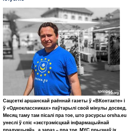
Сацсеткі аршанскай раённай газеты ў «
ВКонтакте»
і
ў
«Одноклассниках»
паўтарылі свой мінулы досвед.
Месяц таму там пісалі пра тое, што рэсурсы
orsha.eu
унеслі ў спіс «экстрэмісцкай інфармацыйнай
прадукцыяй» , а зараз – пра тое, МУС прызнаў іх