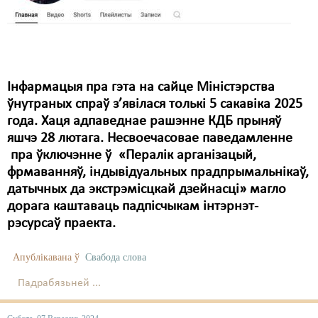
Інфармацыя пра гэта на сайце Міністэрства
ўнутраных спраў з’явілася толькі 5 сакавіка 2025
года. Хаця адпаведнае рашэнне КДБ прыняў
яшчэ 28 лютага. Несвоечасовае паведамленне
пра ўключэнне ў «Пералік арганізацый,
фрмаванняў, індывідуальных прадпрымальнікаў,
датычных да экстрэмісцкай дзейнасці» магло
дорага каштаваць падпісчыкам інтэрнэт-
рэсурсаў праекта.
Апублікавана ў
Свабода слова
Падрабязьней ...