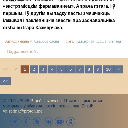
«экстрэмісцкім фармаваннем». Апрача гэтага, і ў
першым, і ў другім выпадку пасты змяшчаюць
ілжывая і паклёпніцкія звесткі пра заснавальніка
orsha.eu
Ігара Казмерчака.
Апублікавана ў
Свабода слова
Тэгі:
Казмярчак
Орша
orshaeu
Падрабязьней ...
<<
<
1
2
3
4
5
6
7
8
9
10
>
>>
© 2011 - 2026
Віцебская вясна
. Пры выкарыстаньні
матэрыялаў абавязковая гіпэрспасылка. Email:
vit.spring@proton.me