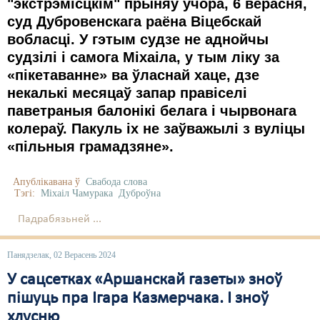
"экстрэмісцкім" прыняў ўчора, 6 верасня,
суд Дубровенскага раёна Віцебскай
вобласці.
У гэтым судзе не аднойчы
судзілі і самога Міхаіла, у тым ліку за
«пікетаванне» ва ўласнай хаце, дзе
некалькі месяцаў запар правіселі
паветраныя балонікі белага і чырвонага
колераў. Пакуль іх не заўважылі з вуліцы
«пільныя грамадзяне».
Апублікавана ў
Свабода слова
Тэгі:
Міхаіл Чамурака
Дуброўна
Падрабязьней ...
Панядзелак, 02 Верасень 2024
У сацсетках «Аршанскай газеты» зноў
пішуць пра Ігара Казмерчака. І зноў
хлусню