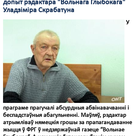
допыт рэдактара "Вольнага Глыбокага"
Уладзіміра Скрабатуна
Свабода слова
У
Свабода сумленьня
Суд
Сьмяротнае пакараньне
Экалёгія
Правы працоўных
Сацыяльныя правы
праграме прагучалі абсурдныя абвінавачванні і
беспадстаўныя абагульненні. Маўляў, рэдактар
атрымліваў нямецкія грошы за прапагандаванне
жыцця ў ФРГ ў недзяржаўнай газеце “Вольнае