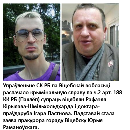
Свабода слова
Свабода сумленьня
Суд
Сьмяротнае пакараньне
Экалёгія
Правы працоўных
Сацыяльныя правы
Упраўленьне СК РБ па Віцебскай вобласьці
распачало крымінальную справу па ч.2 арт. 188
КК РБ (Паклёп) супраць віцяблян Рафаэля
Кірылава-Шмільхольдхарда і доктара-
праўдаруба Ігара Пастнова. Падставай стала
заява пракурора гораду Віцебску Юрыя
Раманоўскага.