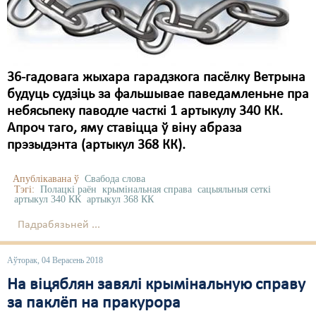
Карная псыхіятрыя
КПЧ ААН
Культурныя правы
36-гадовага жыхара гарадзкога пасёлку Ветрына
ЛПП
будуць судзіць за фальшывае паведамленьне пра
небясьпеку паводле часткі 1 артыкулу 340 КК.
Мігранты
Апроч таго, яму ставіцца ў віну абраза
Мірныя сходы
прэзыдэнта (артыкул 368 КК).
Палітвязьні
Апублікавана ў
Свабода слова
Тэгі:
Полацкі раён
крымінальная справа
сацыяльныя сеткі
Праваабаронцы
артыкул 340 КК
артыкул 368 КК
Падрабязьней ...
Правы дзіцяці
Пэнітэнцыярная сыстэма
Аўторак, 04 Верасень 2018
На віцяблян завялі крымінальную справу
Распальваньне варожасьці
за паклёп на пракурора
Рознае