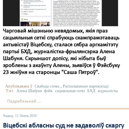
Чарговай мішэньню невядомых, якія праз
сацыяльныя сеткі спрабуюць скампрамэтаваць
актывістаў Віцебску, сталася сябра аргкамітэту
партыі БХД, журналістка-фрылянсэрка Алена
Шабуня. Скрыншот допісу, які нібыта быў
зроблены з акаўнту Алены, зьявіўся ў Фэйсбуку
23 жніўня на старонцы "Саша Пятроў".
Апублікавана ў
Свабода слова
,
Распальваньне варожасьці
Тэгі:
Алена Шабуня
фэйк
сацыяльныя сеткі
БХД
журналісты
Падрабязьней ...
Чацвер, 12 Ліпень 2018
Віцебскі абласны суд не задаволіў скаргу