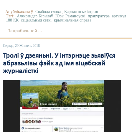
Апублікавана ў
Свабода слова
,
Карная псыхіятрыя
Тэгі:
Аляксандар Кірылаў
Юры Раманоўскі
пракуратура
артыкул
188 КК
сацыяльныя сеткі
крымінальная справа
Падрабязьней ...
Серада, 29 Жнівень 2018
Тролі ў дзеяньні. У інтэрнэце зьявіўся
абразьлівы фэйк ад імя віцебскай
журналісткі