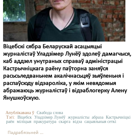
Віцебскі сябра Беларускай асацыяцыі
журналістаў Уладзімер Лунёў здолеў дамагчыся,
каб аддзел унутраных справаў адміністрацыі
Кастрычніцкага раёну паўторна заняўся
расьсьледваньнем акалічнасьцяў зьяўленьня і
распаўсюду відэароліка, у якім невядомыя
абражаюць журналістаў і відэаблогерку Алену
Янушкоўскую.
Апублікавана ў
Свабода слова
Тэгі:
Віцебск
Уладзімер Лунёў
журналісты
абраза
Кастрычніцкі
раён
міліцыя
пракуратура
скарга
відэа
сацыяльныя сеткі
Падрабязьней ...