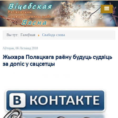
Віцебская
Рэгіянальны
праваабарончы сайт
Вясна
Галоўная
Выданьні
Адміністрацыйны перасьлед
Вы тут:
Галоўная
Свабода слова
Відэа
Акцыі
Аўторак, 06 Лістапад 2018
Кантакт
Безбар'ернае асяродзьдзе
Жыхара Полацкага раёну будуць судзіць
за допіс у сацсетцы
Пра нас
Выбары
RSS
Грамадзянскія ініцыятывы
Дзяржава
Дыскрымінацыя
Затрыманьні