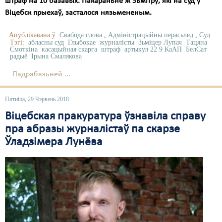
штраф на 10 базавых. Пакараньне ж Зьмітру, які на суд у
Віцебск прыехаў, засталося нязьмененым.
Апублікавана ў
Свабода слова
,
Адміністрацыйны перасьлед
,
Суд
Тэгі:
абласны суд
Глыбокае
журналісты
Зьміцер Лупач
Тацяна
Смоткіна
касацыйная скарга
штраф
артыкул 22 9 КаАП
БелСат
радыё
Ірына Смалякова
Падрабязьней ...
Пятніца, 29 Чэрвень 2018
Віцебская пракуратура ўзнавіла справу
пра абразы журналістаў па скарзе
Ўладзімера Лунёва