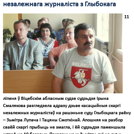
незалежнага журналіста з Глыбокага
11
ліпеня ў Віцебскім абласным судзе судзьдзя Ірына
Смалякова разгледзела адразу дзьве касацыйныя скаргі
незалежных журналістаў на рашэньне суду Глыбоцкага раёну
– Зьмітра Лупача і Тацяны Смоткінай. Апошняя на разбор
сваёй скаргі прыбыць не змагла, і ёй судзьдзя паменшыла