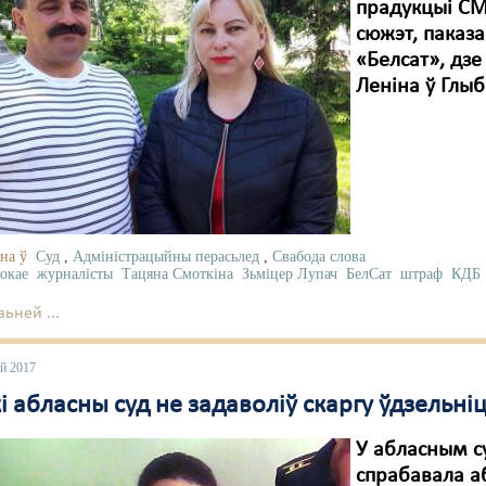
прадукцыі СМІ
сюжэт, паказ
«Белсат», дз
Леніна ў Глыб
на ў
Суд
,
Адміністрацыйны перасьлед
,
Свабода слова
окае
журналісты
Тацяна Смоткіна
Зьміцер Лупач
БелСат
штраф
КДБ
ьней ...
ай 2017
і абласны суд не задаволіў скаргу ўдзельніц
У абласным с
спрабавала а