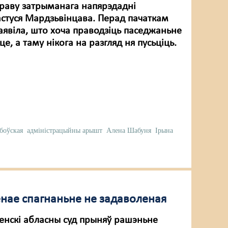
праву затрыманага напярэдадні
астуся Мардзьвінцава. Перад пачаткам
аявіла, што хоча праводзіць паседжаньне
це, а таму нікога на разгляд ня пусьціць.
абоўская
адміністрацыйны арышт
Алена Шабуня
Ірына
нае спагнаньне не задаволеная
Менскі абласны суд прыняў рашэньне