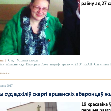
раёну ад 27 са
на ў
Суд
,
Мірныя сходы
бск
абласны суд
Вікторыя Гром
штраф
артыкул 23 34 КаАП
Сьвятлана 
ьней ...
савік 2017
 суд адхіліў скаргі аршанскіх абаронцаў ж
19 красавіка 
першыя разгля