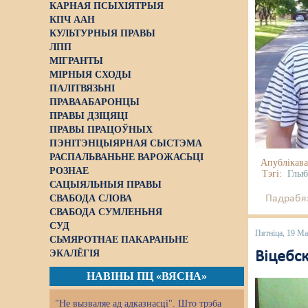
КАРНАЯ ПСЫХІЯТРЫЯ
КПЧ ААН
КУЛЬТУРНЫЯ ПРАВЫ
ЛПП
МІГРАНТЫ
МІРНЫЯ СХОДЫ
ПАЛІТВЯЗЬНІ
ПРАВААБАРОНЦЫ
ПРАВЫ ДЗІЦЯЦІ
ПРАВЫ ПРАЦОЎНЫХ
ПЭНІТЭНЦЫЯРНАЯ СЫСТЭМА
РАСПАЛЬВАНЬНЕ ВАРОЖАСЬЦІ
Апублікава
РОЗНАЕ
Тэгі:
Глыб
САЦЫЯЛЬНЫЯ ПРАВЫ
СВАБОДА СЛОВА
Падрабяз
СВАБОДА СУМЛЕНЬНЯ
СУД
Пятніца, 19 М
СЬМЯРОТНАЕ ПАКАРАНЬНЕ
ЭКАЛЁГІЯ
Віцебск
НАВІНЫ ПЦ «ВЯСНА»
"Не вызваляе ад адказнасці". Што трэба