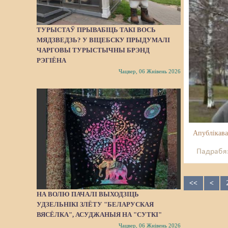
ТУРЫСТАЎ ПРЫВАБІЦЬ ТАКІ ВОСЬ
МЯДЗВЕДЗЬ? У ВІЦЕБСКУ ПРЫДУМАЛІ
ЧАРГОВЫ ТУРЫСТЫЧНЫ БРЭНД
РЭГІЁНА
Чацвер, 06 Жнівень 2026
Апублікава
Падрабяз
<<
<
НА ВОЛЮ ПАЧАЛІ ВЫХОДЗІЦЬ
УДЗЕЛЬНІКІ ЗЛЁТУ "БЕЛАРУСКАЯ
ВЯСЁЛКА", АСУДЖАНЫЯ НА "СУТКІ"
Чацвер, 06 Жнівень 2026