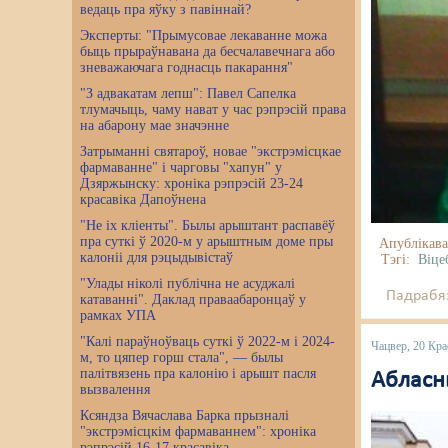
ведаць пра яўку з павіннай?
Эксперты: "Прымусовае лекаванне можа
быць прыраўнавана да бесчалавечнага або
зневажаючага годнасць пакарання"
"З адвакатам лепш": Павел Сапелка
тлумачыць, чаму нават у час рэпрэсій права
на абарону мае значэнне
Затрыманні святароў, новае "экстрэмісцкае
фармаванне" і чарговы "хапун" у
Дзяржынску: хроніка рэпрэсій 23-24
красавіка Дапоўнена
"Не іх кліенты". Былы арыштант распавёў
пра суткі ў 2020-м у арыштным доме пры
Апублікава
калоніі для рэцыдывістаў
Тэгі:
Віце
"Улады ніколі публічна не асуджалі
Падрабяз
катаванні". Даклад праваабаронцаў у
рамках УПА
"Калі параўноўваць суткі ў 2022-м і 2024-
Чацвер, 20 Кра
м, то цяпер горш стала", — былы
палітвязень пра калонію і арышт пасля
Абласны
вызвалення
Ксяндза Вячаслава Барка прызналі
"экстрэмісцкім фармаваннем": хроніка
рэпрэсій 16-17 красавіка