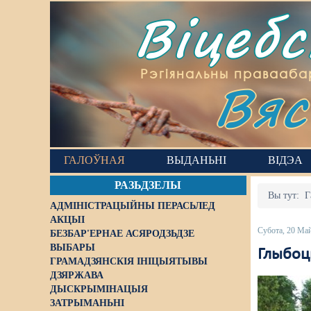
Віцеб
Вяс
Рэгіянальны правааба
ГАЛОЎНАЯ
ВЫДАНЬНІ
ВІДЭА
РАЗЬДЗЕЛЫ
Вы тут:
Г
АДМІНІСТРАЦЫЙНЫ ПЕРАСЬЛЕД
АКЦЫІ
Субота, 20 Ма
БЕЗБАР'ЕРНАЕ АСЯРОДЗЬДЗЕ
ВЫБАРЫ
Глыбоц
ГРАМАДЗЯНСКІЯ ІНІЦЫЯТЫВЫ
ДЗЯРЖАВА
ДЫСКРЫМІНАЦЫЯ
ЗАТРЫМАНЬНІ