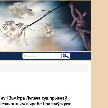
ну і Зьмітра Лупача суд прызнаў
 незаконным вырабе і распаўсюдзе