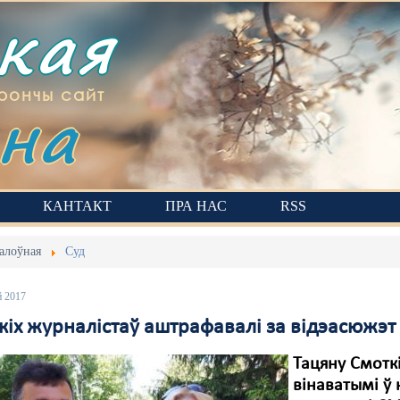
ская
на
рончы сайт
КАНТАКТ
ПРА НАС
RSS
алоўная
Суд
й 2017
кіх журналістаў аштрафавалі за відэасюжэт
Тацяну Смоткі
вінаватымі ў