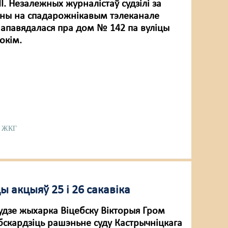
. Незалежных журналістаў судзілі за
аны на спадарожнікавым тэлеканале
е апавядалася пра дом № 142 па вуліцы
окім.
ЖКГ
ы акцыяў 25 і 26 сакавіка
удзе жыхарка Віцебску Вікторыя Гром
бскардзіць рашэньне суду Кастрычніцкага