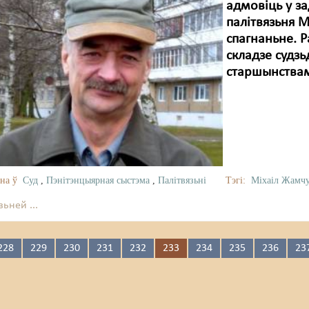
адмовіць у з
палітвязьня 
спагнаньне. Р
складзе судз
старшынствам 
на ў
Суд
,
Пэнітэнцыярная сыстэма
,
Палітвязьні
Тэгі:
Міхаіл Жамч
ьней ...
228
229
230
231
232
233
234
235
236
23