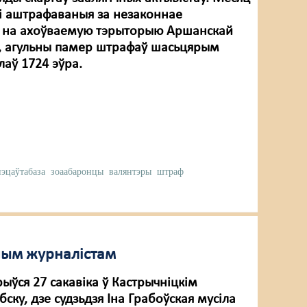
і аштрафаваныя за незаконнае
е на ахоўваемую тэрыторыю Аршанскай
, агульны памер штрафаў шасьцярым
лаў 1724 эўра.
эцаўтабаза
зоаабаронцы
валянтэры
штраф
ным журналістам
ыўся 27 сакавіка ў Кастрычніцкім
бску, дзе судзьдзя Іна Грабоўская мусіла