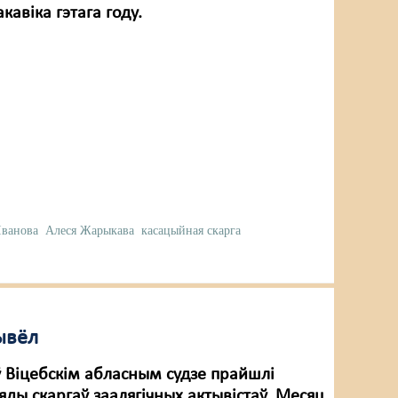
кавіка гэтага году.
Іванова
Алеся Жарыкава
касацыйная скарга
ывёл
ў Віцебскім абласным судзе прайшлі
ды скаргаў заалягічных актывістаў. Месяц