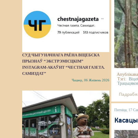
СУД ЧЫГУНАЧНАГА РАЁНА ВІЦЕБСКА
ПРЫЗНАЎ “ЭКСТРЭМІСЦКІМ”
INSTAGRAM-АКАЎНТ “ЧЕСТНАЯ ГАЗЕТА.
САМИЗДАТ”
Апублікава
Тэгі:
Віце
Чацвер, 06 Жнівень 2026
Трацьцяко
Падрабяз
Пятніца, 17 Са
Касацы