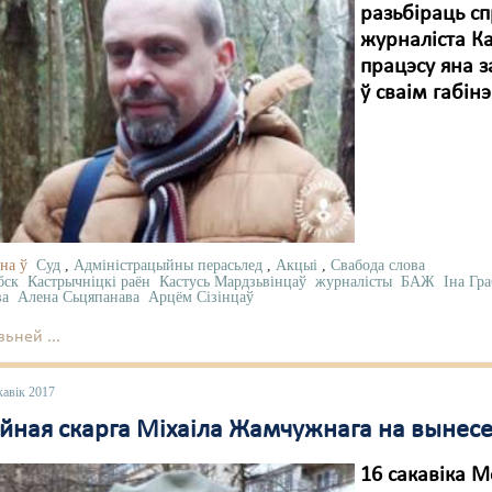
разьбіраць с
журналіста К
працэсу яна з
ў сваім габінэ
на ў
Суд
,
Адміністрацыйны перасьлед
,
Акцыі
,
Свабода слова
бск
Кастрычніцкі раён
Кастусь Мардзьвінцаў
журналісты
БАЖ
Іна Гр
ва
Алена Сьцяпанава
Арцём Сізінцаў
ьней ...
кавік 2017
йная скарга Міхаіла Жамчужнага на вынесе
16 сакавіка 