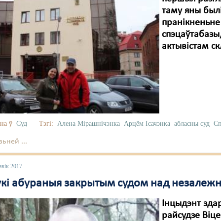
таму яны был
пранікненьн
спэцаўтабазы
актывістам ск
на ў
Суд
Тэгі:
Алена Мірашнічэнка
Арцём Ісачэнка
абласны суд
Сп
ьней ...
авік 2017
укі абураныя закрытым судом над незалеж
Інцыдэнт здар
райсудзе Віце