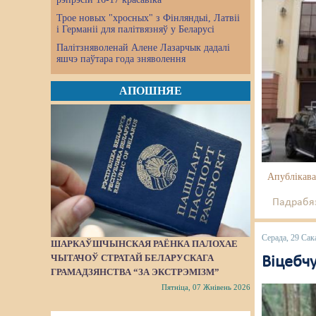
Трое новых "хросных" з Фінляндыі, Латвіі
і Германіі для палітвязняў у Беларусі
Палітзняволенай Алене Лазарчык дадалі
яшчэ паўтара года зняволення
АПОШНЯЕ
Апублікава
Падрабяз
Серада, 29 Сак
ШАРКАЎШЧЫНСКАЯ РАЁНКА ПАЛОХАЕ
ЧЫТАЧОЎ СТРАТАЙ БЕЛАРУСКАГА
Віцебч
ГРАМАДЗЯНСТВА “ЗА ЭКСТРЭМІЗМ”
Пятніца, 07 Жнівень 2026