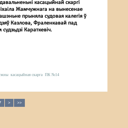
адавальненьні касацыйнай скаргі
Міхаіла Жамчужнага на вынесенае
ашэньне прыняла судовая калегія ў
ьдзяў Казлова, Фраленкавай пад
судзьдзі Караткевіч.
ужны
касацыйная скарга
ПК №14
7
>
>>