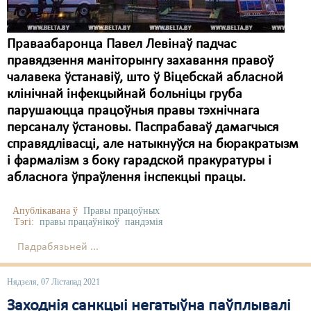
Праваабаронца Павел Левінаў падчас
правядзення маніторынгу захавання правоў
чалавека ўстанавіў, што ў Віцебскай абласной
клінічнай інфекцыйнай больніцы груба
парушаюцца працоўныя правы тэхнічнага
персаналу ўстановы. Паспрабаваў дамагчыся
справядлівасці, але натыкнуўся на бюракратызм
і фармалізм з боку гарадской пракуратуры і
абласнога ўпраўлення інспекцыі працы.
Апублікавана ў
Правы працоўных
Тэгі:
правы працаўнікоў
пандэмія
Падрабязьней ...
Нядзеля, 07 Лістапад 2021
Заходнія санкцыі негатыўна паўплывалі