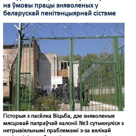
на ўмовы працы зняволеных у
беларускай пенітэнцыярнай сістэме
Гісторыя з пасёлка Віцьба, дзе зняволеныя
мясцовай папраўчай калоніі №3 сутыкнуліся з
нетрывіяльнымі праблемамі з-за вялікай