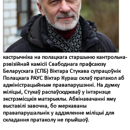
кастрычніка на полацкага старшыню кантрольна-
рэвізійнай камісіі Свабоднага прафсаюзу
Беларускага (СПБ) Віктара Стукава супрацоўнік
Полацкага РАУС Віктар Кураш склаў пратакол аб
адміністрацыйным правапарушэнні. На думку
міліцыі, Стукаў распаўсюджваў у інтэрнэце
экстрэмісцкія матэрыялы. Абвінавачанні яму
выставілі завочна, бо меркаваны
правапарушальнік у аддзяленне міліцыі для
складання пратаколу не прыйшоў.