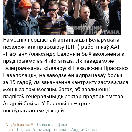
Карная псыхіятрыя
КПЧ ААН
Культурныя правы
ЛПП
Намеснік першаснай арганізацыі Беларускага
незалежнага прафсаюзу (БНП) работнікаў ААТ
Мігранты
«Нафтан» Аляксандр Балонкін быў звольнены з
Мірныя сходы
прадпрыемства 4 лістапада. Як паведамляе
тэлеграм-канал «Беларускі Незалежны Прафсаюз
Палітвязьні
Наваполацк», на заводзе ён адпрацаваў больш
за 19 гадоў, да заканчэння кантракту заставалася
Праваабаронцы
менш за тры месяцы. Загад аб звальненні
Правы дзіцяці
падпісаў генеральны дырэктар прадпрыемства
Андрэй Сойка. У Балонкіна – трое
Пэнітэнцыярная сыстэма
няпоўнагадовых дзяцей.
Распальваньне варожасьці
Апублікавана ў
Правы працоўных
Тэгі:
Нафтан
Аляксандр Балонкін
Андрэй Сойка
Рознае