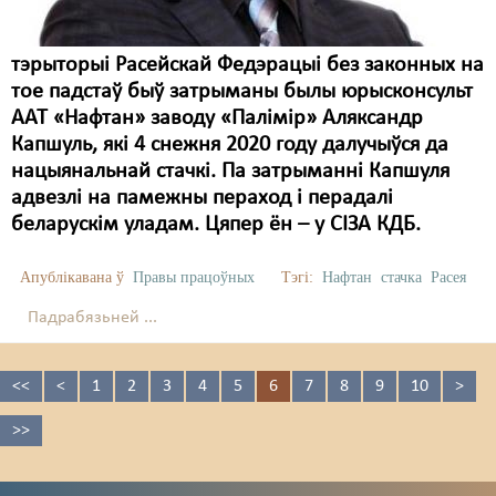
тэрыторыі Расейскай Федэрацыі без законных на
тое падстаў быў затрыманы былы юрысконсульт
ААТ «Нафтан» заводу «Палімір» Аляксандр
Капшуль, які 4 снежня 2020 году далучыўся да
нацыянальнай стачкі. Па затрыманні Капшуля
адвезлі на памежны пераход і перадалі
беларускім уладам. Цяпер ён – у СІЗА КДБ.
Апублікавана ў
Правы працоўных
Тэгі:
Нафтан
стачка
Расея
Падрабязьней ...
<<
<
1
2
3
4
5
6
7
8
9
10
>
>>