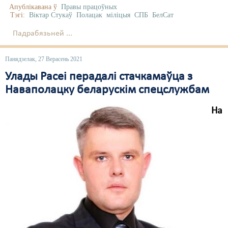
Апублікавана ў
Правы працоўных
Тэгі:
Віктар Стукаў
Полацак
міліцыя
СПБ
БелСат
Падрабязьней ...
Панядзелак, 27 Верасень 2021
Улады Расеі перадалі стачкамаўца з
Наваполацку беларускім спецслужбам
На