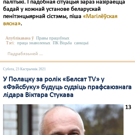
палітыкі. І падобная сітуацыя зараз назіраецца
бадай у кожнай установе беларускай
пенітэнцыярнай сістэмы, піша
«Магілёўская
вясна»
.
Апублікавана ў
Правы працоўных
Тэгі:
праца знаволеных
ПК Віцьба
санкцыі
Падрабязьней ...
Субота, 23 Кастрычнік 2021
У Полацку за ролік «Белсат TV» у
«Фэйсбуку» будуць судзіць прафсаюзнага
лідара Віктара Стукава
13