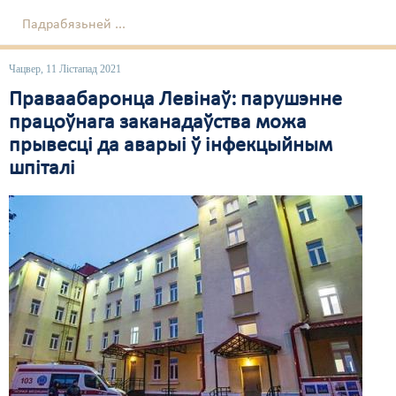
Падрабязьней ...
Свабода слова
Свабода сумленьня
Чацвер, 11 Лістапад 2021
Праваабаронца Левінаў: парушэнне
Суд
працоўнага заканадаўства можа
Сьмяротнае пакараньне
прывесці да аварыі ў інфекцыйным
шпіталі
Экалёгія
Правы працоўных
Сацыяльныя правы