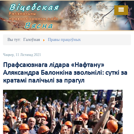
Віцебская
Рэгіянальны
праваабарончы сайт
Вясна
Галоўная
Выданьні
Адміністрацыйны перасьлед
Вы тут:
Галоўная
Правы працоўных
Відэа
Акцыі
Чацвер, 11 Лістапад 2021
Кантакт
Безбар'ернае асяродзьдзе
Прафсаюзнага лідара «Нафтану»
Аляксандра Балонкіна звольнілі: суткі за
Пра нас
Выбары
кратамі палічылі за прагул
RSS
Грамадзянскія ініцыятывы
Дзяржава
Дыскрымінацыя
Затрыманьні