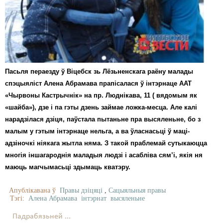
Карная псыхіятрыя
КПЧ ААН
Культурныя правы
ЛПП
Пасьля пераезду ў Віцебск зь Лёзьненскага раёну малады
Мігранты
спэцыяліст Алена Абрамава прапісалася ў інтэрнаце ААТ
«Чырвоны Кастрычнік» на пр. Люднікава, 11 ( вядомым як
Мірныя сходы
«шайба»), дзе і па гэты дзень займае ложка-месца. Але калі
нарадзілася дзіця, паўстала пытаньне пра высяленьне, бо з
Палітвязьні
малым у гэтым інтэрнаце нельга, а ва ўласнасьці ў маці-
Праваабаронцы
адзіночкі ніякага жытла няма. З такой праблемай сутыкаюцца
многія іншагароднія маладыя людзі і асабліва сям’і, якія ня
Правы дзіцяці
маюць магчымасьці здымаць кватэру.
Пэнітэнцыярная сыстэма
Апублікавана ў
Правы дзіцяці
,
Сацыяльныя правы
Тэгі:
Алена Абрамава
інтэрнат
высяленьне
Распальваньне варожасьці
Падрабязьней ...
Рознае