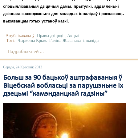
спэцыялізаваныя дзіцячыя дамы, прытулкі, аддзяленьні
дзённага знаходжаньня для маладых інвалідаў і расказваць
выхаванцам гэтых устаноў казкі.
Апублікавана ў
Правы дзіцяці
,
Акцыі
Тэгі:
Чырвоны Крыж
Галіна Жаланава
інваліды
Падрабязьней ...
Серада, 24 Красавік 2013
Больш за 90 бацькоў аштрафаваныя ў
Віцебскай вобласьці за парушэньне іх
дзецьмі “камэнданцкай гадзіны”