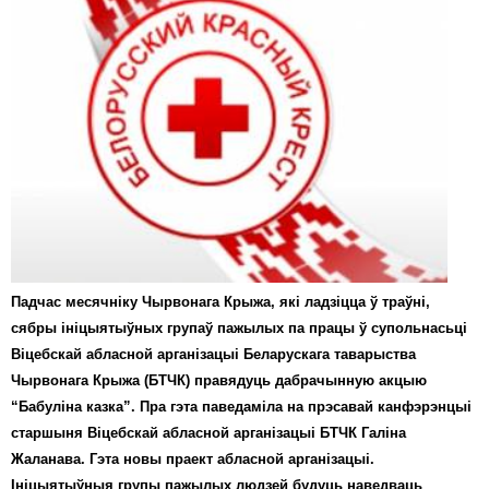
Падчас месячніку Чырвонага Крыжа, які ладзіцца ў траўні,
сябры ініцыятыўных групаў пажылых па працы ў супольнасьці
Віцебскай абласной арганізацыі Беларускага таварыства
Чырвонага Крыжа (БТЧК) правядуць дабрачынную акцыю
“Бабуліна казка”. Пра гэта паведаміла на прэсавай канфэрэнцыі
старшыня Віцебскай абласной арганізацыі БТЧК Галіна
Жаланава. Гэта новы праект абласной арганізацыі.
Ініцыятыўныя групы пажылых людзей будуць наведваць