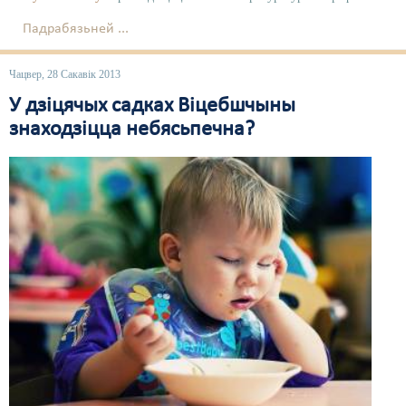
Падрабязьней ...
Чацвер, 28 Сакавік 2013
У дзіцячых садках Віцебшчыны
знаходзіцца небясьпечна?