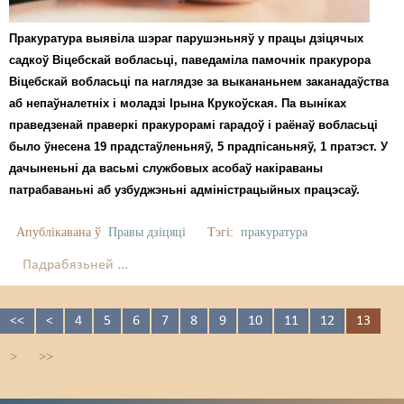
Пракуратура выявіла шэраг парушэньняў у працы дзіцячых
садкоў Віцебскай вобласьці, паведаміла памочнік пракурора
Віцебскай вобласьці па наглядзе за выкананьнем заканадаўства
аб непаўналетніх і моладзі Ірына Крукоўская. Па выніках
праведзенай праверкі пракурорамі гарадоў і раёнаў вобласьці
было ўнесена 19 прадстаўленьняў, 5 прадпісаньняў, 1 пратэст. У
дачыненьні да васьмі службовых асобаў накіраваны
патрабаваньні аб узбуджэньні адміністрацыйных працэсаў.
Апублікавана ў
Правы дзіцяці
Тэгі:
пракуратура
Падрабязьней ...
<<
<
4
5
6
7
8
9
10
11
12
13
>
>>