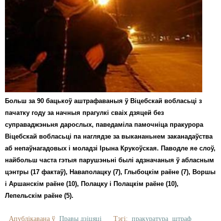
Больш за 90 бацькоў аштрафаваныя ў Віцебскай вобласьці з
пачатку году за начныя прагулкі сваіх дзяцей без
суправаджэньня дарослых, паведаміла памочніца пракурора
Віцебскай вобласьці па наглядзе за выкананьнем заканадаўства
аб непаўнагадовых і моладзі Ірына Крукоўская. Паводле яе слоў,
найбольш часта гэтыя парушэньні былі адзначаныя ў абласным
цэнтры (17 фактаў), Наваполацку (7), Глыбоцкім раёне (7), Воршы
і Аршанскім раёне (10), Полацку і Полацкім раёне (10),
Лепельскім раёне (5).
Апублікавана ў
Правы дзіцяці
Тэгі:
пракуратура
штраф