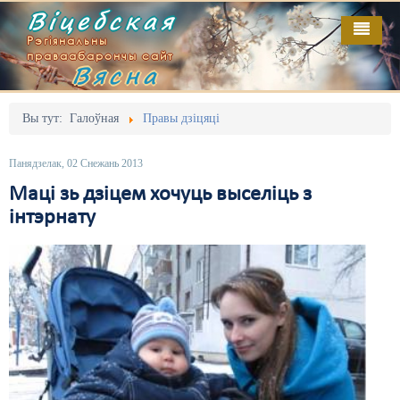
Віцебская
Рэгіянальны
праваабарончы сайт
Вясна
Галоўная
Выданьні
Адміністрацыйны перасьлед
Вы тут:
Галоўная
Правы дзіцяці
Відэа
Акцыі
Панядзелак, 02 Снежань 2013
Кантакт
Безбар'ернае асяродзьдзе
Маці зь дзіцем хочуць выселіць з
інтэрнату
Пра нас
Выбары
RSS
Грамадзянскія ініцыятывы
Дзяржава
Дыскрымінацыя
Затрыманьні