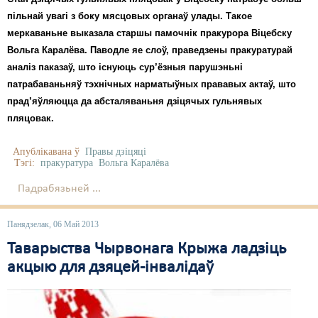
пільнай увагі з боку мясцовых органаў улады. Такое
меркаваньне выказала старшы памочнік пракурора Віцебску
Вольга Каралёва. Паводле яе слоў, праведзены пракуратурай
аналіз паказаў, што існуюць сур’ёзныя парушэньні
патрабаваньняў тэхнічных нарматыўных прававых актаў, што
прад’яўляюцца да абсталяваньня дзіцячых гульнявых
пляцовак.
Апублікавана ў
Правы дзіцяці
Тэгі:
пракуратура
Вольга Каралёва
Падрабязьней ...
Панядзелак, 06 Май 2013
Таварыства Чырвонага Крыжа ладзіць
акцыю для дзяцей-інвалідаў