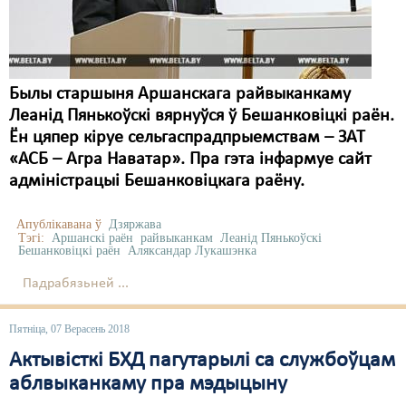
Былы старшыня Аршанскага райвыканкаму
Леанід Пянькоўскі вярнуўся ў Бешанковіцкі раён.
Ён цяпер кіруе сельгаспрадпрыемствам – ЗАТ
«АСБ – Агра Наватар». Пра гэта інфармуе сайт
адміністрацыі Бешанковіцкага раёну.
Апублікавана ў
Дзяржава
Тэгі:
Аршанскі раён
райвыканкам
Леанід Пянькоўскі
Бешанковіцкі раён
Аляксандар Лукашэнка
Падрабязьней ...
Пятніца, 07 Верасень 2018
Актывісткі БХД пагутарылі са службоўцам
аблвыканкаму пра мэдыцыну