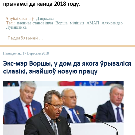
прынамсі да канца 2018 году.
Апублікавана ў
Дзяржава
Тэгі:
ваеннае становішча
Ворша
міліцыя
АМАП
Аляксандар
Лукашэнка
Падрабязьней ...
Панядзелак, 17 Верасень 2018
Экс-мэр Воршы, у дом да якога ўрываліся
сілавікі, знайшоў новую працу