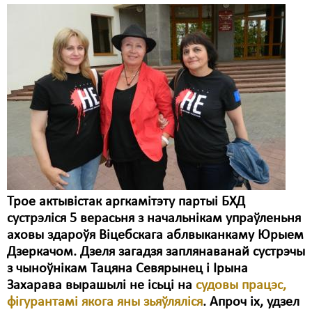
Трое актывістак аргкамітэту партыі БХД
сустрэліся 5 верасьня з начальнікам упраўленьня
аховы здароўя Віцебскага аблвыканкаму Юрыем
Дзеркачом. Дзеля загадзя заплянаванай сустрэчы
з чыноўнікам Тацяна Севярынец і Ірына
Захарава вырашылі не ісьці на
судовы працэс,
фігурантамі якога яны зьяўляліся
. Апроч іх, удзел