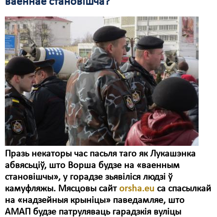
ваеннае становішча?
Свабода слова
Свабода сумленьня
Суд
Сьмяротнае пакараньне
Экалёгія
Правы працоўных
Сацыяльныя правы
Празь некаторы час пасьля таго як Лукашэнка
абвясьціў, што Ворша будзе на «ваенным
становішчы», у горадзе зьявіліся людзі ў
камуфляжы. Мясцовы сайт
orsha.eu
са спасылкай
на «надзейныя крыніцы» паведамляе, што
АМАП будзе патруляваць гарадзкія вуліцы