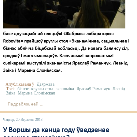
Карная псыхіятрыя
КПЧ ААН
Культурныя правы
базе адукацыйнай пляцоўкі «Фабрыка-лябараторыя
ЛПП
Robovita» прайшоў круглы стол «Эканамічнае, сацыяльнае і
бізнэс аблічча Віцебскай вобласьці. Да новага балянсу сіл,
Мігранты
сродкаў і магчымасьцяў». Ключавымі запрошанымі
Мірныя сходы
сьпікерамі выступілі эканамісты Яраслаў Раманчук, Леанід
Заіка і Марына Слонімская.
Палітвязьні
Апублікавана ў
Дзяржава
Праваабаронцы
Тэгі:
бізнэс
круглы стол
эканоміка
Яраслаў Раманчук
Леанід
Заіка
Марына Слонімская
Правы дзіцяці
Падрабязьней ...
Пэнітэнцыярная сыстэма
Чацвер, 20 Верасень 2018
Распальваньне варожасьці
У Воршы да канца году ўведзенае
Рознае