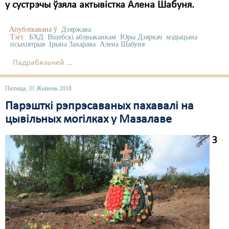
у сустрэчы ўзяла актывістка Алена Шабуня.
Апублікавана ў
Дзяржава
Тэгі:
БХД
Віцебскі аблвыканкам
Юры Дзяркач
мэдыцына
псыхіятрыя
Ірына Захарава
Алена Шабуня
Падрабязьней ...
Пятніца, 31 Жнівень 2018
Парэшткі рэпрэсаваных пахавалі на
цывільных могілках у Мазалаве
З