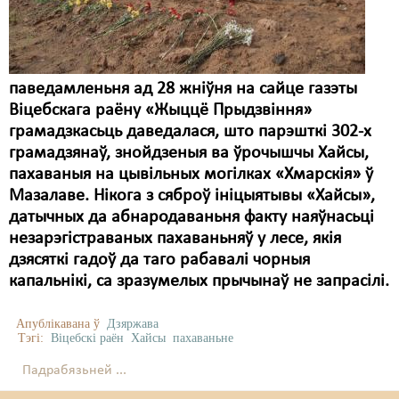
паведамленьня ад 28 жніўня на сайце газэты
Віцебскага раёну «Жыццё Прыдзвіння»
грамадзкасьць даведалася, што парэшткі 302-х
грамадзянаў, знойдзеныя ва ўрочышчы Хайсы,
пахаваныя на цывільных могілках «Хмарскія» ў
Мазалаве. Нікога з сяброў ініцыятывы «Хайсы»,
датычных да абнародаваньня факту наяўнасьці
незарэгістраваных пахаваньняў у лесе, якія
дзясяткі гадоў да таго рабавалі чорныя
капальнікі, са зразумелых прычынаў не запрасілі.
Апублікавана ў
Дзяржава
Тэгі:
Віцебскі раён
Хайсы
пахаваньне
Падрабязьней ...