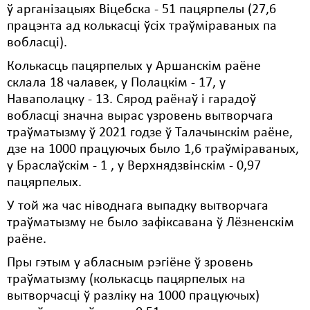
ў арганізацыях Віцебска - 51 пацярпелы (27,6
працэнта ад колькасці ўсіх траўміраваных па
вобласці).
Колькасць пацярпелых у Аршанскім раёне
склала 18 чалавек, у Полацкім - 17, у
Наваполацку - 13. Сярод раёнаў і гарадоў
вобласці значна вырас узровень вытворчага
траўматызму ў 2021 годзе ў Талачынскім раёне,
дзе на 1000 працуючых было 1,6 траўміраваных,
у Браслаўскім - 1 , у Верхнядзвінскім - 0,97
пацярпелых.
У той жа час ніводнага выпадку вытворчага
траўматызму не было зафіксавана ў Лёзненскім
раёне.
Пры гэтым у абласным рэгіёне ў зровень
траўматызму (колькасць пацярпелых на
вытворчасці ў разліку на 1000 працуючых)