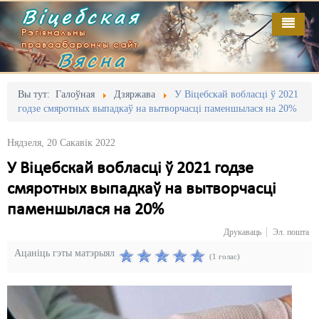
Віцебская
Рэгіянальны
праваабарончы сайт
Вясна
Галоўная
Выданьні
Адміністрацыйны перасьлед
Вы тут:
Галоўная
Дзяржава
У Віцебскай вобласці ў 2021
годзе смяротных выпадкаў на вытворчасці паменшылася на 20%
Відэа
Акцыі
Нядзеля, 20 Сакавік 2022
Кантакт
Безбар'ернае асяродзьдзе
У Віцебскай вобласці ў 2021 годзе
Пра нас
Выбары
смяротных выпадкаў на вытворчасці
RSS
Грамадзянскія ініцыятывы
паменшылася на 20%
Друкаваць
Эл. пошта
Дзяржава
Ацаніць гэты матэрыял
(1 голас)
Дыскрымінацыя
Затрыманьні