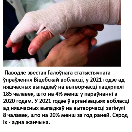
Карная псыхіятрыя
КПЧ ААН
Культурныя правы
ЛПП
Мігранты
Мірныя сходы
Палітвязьні
Паводле звестак Галоўнага статыстычнага
ўпраўлення Віцебскай вобласці, у 2021 годзе ад
Праваабаронцы
няшчасных выпадкаў на вытворчасці пацярпелі
185 чалавек, што на 4% менш у параўнанні з
Правы дзіцяці
2020 годам. У 2021 годзе ў арганізацыях вобласці
Пэнітэнцыярная сыстэма
ад няшчасных выпадкаў на вытворчасці загінулі
8 чалавек, што на 20% менш за год раней. Сярод
Распальваньне варожасьці
іх - адна жанчына.
Рознае