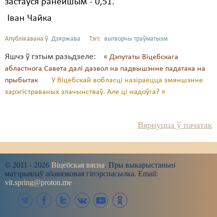
застаўся ранейшым - 0,51.
Іван Чайка
Апублікавана ў
Дзяржава
Тэгі:
вытворчы траўматызм
Яшчэ ў гэтым разьдзеле:
« Дэпутаты Віцебскага
абластнога Савета далі дазвол на падвышэнне падатака на
прыбытак
У Віцебскай вобласці назіраецца змяншэнне
зарэгістраваных злачынстваў. Але ці надоўга? »
Вярнуцца ў пачатак
© 2011 - 2026
Віцебская вясна
. Пры выкарыстаньні
матэрыялаў абавязковая гіпэрспасылка. Email:
vit.spring@proton.me