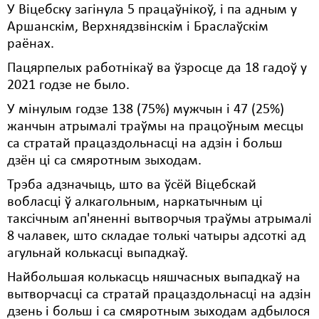
У Віцебску загінула 5 працаўнікоў, і па адным у
Свабода слова
Аршанскім, Верхнядзвінскім і Браслаўскім
раёнах.
Свабода сумленьня
Пацярпелых работнікаў ва ўзросце да 18 гадоў у
Суд
2021 годзе не было.
У мінулым годзе 138 (75%) мужчын і 47 (25%)
Сьмяротнае пакараньне
жанчын атрымалі траўмы на працоўным месцы
Экалёгія
са стратай працаздольнасці на адзін і больш
дзён ці са смяротным зыходам.
Правы працоўных
Трэба адзначыць, што ва ўсёй Віцебскай
Сацыяльныя правы
вобласці ў алкагольным, наркатычным ці
таксічным ап'яненні вытворчыя траўмы атрымалі
8 чалавек, што складае толькі чатыры адсоткі ад
агульнай колькасці выпадкаў.
Найбольшая колькасць няшчасных выпадкаў на
вытворчасці са стратай працаздольнасці на адзін
дзень і больш і са смяротным зыходам адбылося