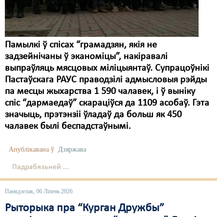
Памылкі ў спісах “грамадзян, якія не
задзейнічаны ў эканоміцы”, накіравалі
выпраўляць мясцовых міліцыянтаў. Супрацоўнікі
Пастаўскага РАУС праводзілі адмысловыя рэйды
па месцы жыхарства 1 590 чалавек, і ў выніку
спіс “дармаедаў” скараціўся да 1109 асобаў. Гэта
значыць, прэтэнзіі ўладаў да больш як 450
чалавек былі беспадстаўнымі.
Апублікавана ў
Дзяржава
Падрабязьней ...
Панядзелак, 06 Ліпень 2026
Рыторыка пра “Курган Дружбы”