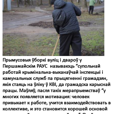
Прымусовыя ўборкі вуліц і двароў у
Першамайскім РАУС называюць “супольнай
работай крымінальна-выканаўчай інспекцыі і
камунальных служб па прыцягненні грамадзян,
якія стаяць на ўліку ў КВІ, да грамадска карыснай
працы. Маўляў, пасля такіх мерапрыемстваў “у
многих появляется мотивация: человек
привыкает к работе, учится взаимодействовать в
коллективе, и это становится хорошей основой