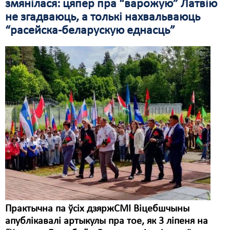
змянілася: цяпер пра “варожую” Латвію
не згадваюць, а толькі нахвальваюць
“расейска-беларускую еднасць”
Практычна па ўсіх дзяржСМІ Віцебшчыны
апублікавалі артыкулы пра тое, як 3 ліпеня на