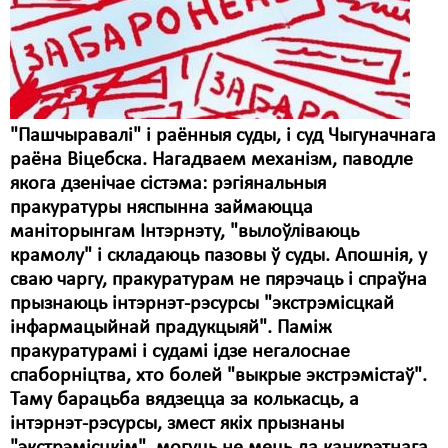
Карная псыхіятрыя
КПЧ ААН
Культурныя правы
ЛПП
"Пашчыравалі" і раённыя суды, і суд Чыгуначнага
раёна Віцебска. Нагадваем механізм, паводле
Мігранты
якога дзенічае сістэма: рэгіянальныя
Мірныя сходы
пракуратуры няспынна займаюцца
маніторынгам Інтэрнэту, "вылоўліваюць
Палітвязьні
крамолу" і складаюць пазовы ў суды. Апошнія, у
сваю чаргу, пракуратурам не пярэчаць і спраўна
Праваабаронцы
прызнаюць інтэрнэт-рэсурсы "экстрэмісцкай
Правы дзіцяці
інфармацыйнай прадукцыяй". Паміж
пракуратурамі і судамі ідзе негалоснае
Пэнітэнцыярная сыстэма
спаборніцтва, хто болей "выкрые экстрэмістаў".
Таму барацьба вядзецца за колькасць, а
Распальваньне варожасьці
інтэрнэт-рэсурсы, змест якіх прызнаны
Рознае