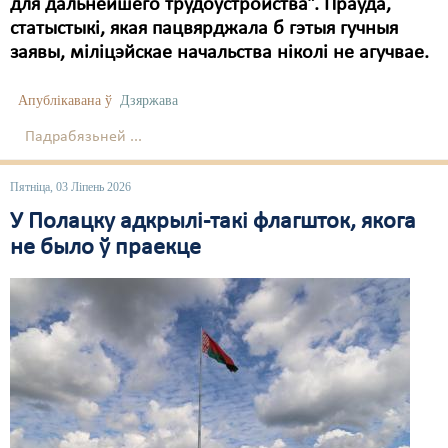
для дальнейшего трудоустройства”. Праўда,
статыстыкі, якая пацвярджала б гэтыя гучныя
заявы, міліцэйскае начальства ніколі не агучвае.
Апублікавана ў
Дзяржава
Падрабязьней ...
Пятніца, 03 Ліпень 2026
У Полацку адкрылі-такі флагшток, якога
не было ў праекце