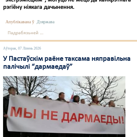
"экстрэмісцкім", могуць не мець да канкрэтнага
рэгіёну ніякага дачынення.
Свабода слова
Апублікавана ў
Дзяржава
Свабода сумленьня
Падрабязьней ...
Суд
Сьмяротнае пакараньне
Аўторак, 07 Ліпень 2026
У Пастаўскім раёне таксама няправільна
Экалёгія
палічылі “дармаедаў”
Правы працоўных
Сацыяльныя правы