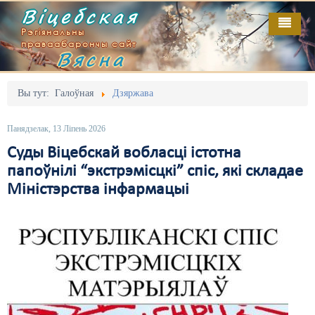
Віцебская
Рэгіянальны
праваабарончы сайт
Вясна
Галоўная
Выданьні
Адміністрацыйны перасьлед
Вы тут:
Галоўная
Дзяржава
Відэа
Акцыі
Панядзелак, 13 Ліпень 2026
Кантакт
Безбар'ернае асяродзьдзе
Суды Віцебскай вобласці істотна
папоўнілі “экстрэмісцкі” спіс, які складае
Пра нас
Выбары
Міністэрства інфармацыі
RSS
Грамадзянскія ініцыятывы
Дзяржава
Дыскрымінацыя
Затрыманьні