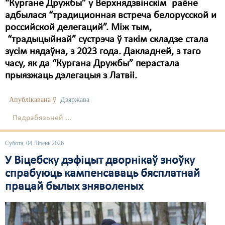
“Кургане Дружбы” у Верхнядзвінскім раёне
адбылася “традиционная встреча белорусской и
российской делегаций”. Між тым,
“традыцыйнай” сустрэча ў такім складзе стала
зусім нядаўна, з 2023 года. Дакладней, з таго
часу, як да “Кургана Дружбы” перастала
прыязжаць дэлегацыя з Латвіі.
Апублікавана ў
Дзяржава
Падрабязьней ...
Субота, 04 Ліпень 2026
У Віцебску дэфіцыт дворнікаў зноўку
спрабуюць кампенсаваць бясплатнай
працай былых зняволеных