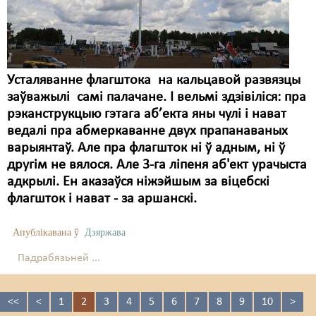
Усталяванне флагштока на кальцавой развязцы
заўважылі самі палачане. І вельмі здзівіліся: пра
рэканструкцыю гэтага аб’екта яны чулі і нават
ведалі пра абмеркаванне двух прапанаваных
варыянтаў. Але пра флагшток ні ў адным, ні ў
другім не вялося. Але 3-га ліпеня аб'ект урачыста
адкрылі. Ен аказаўся ніжэйшым за віцебскі
флагшток і нават - за аршанскі.
Апублікавана ў
Дзяржава
Падрабязьней ...
<<
<
1
2
3
4
5
6
7
8
9
10
>