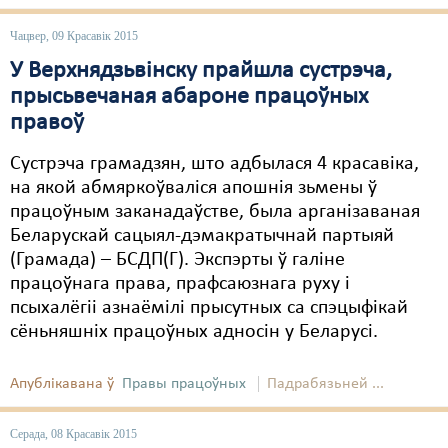
Свабода слова
Чацвер, 09 Красавік 2015
У Верхнядзьвінску прайшла сустрэча,
Свабода сумленьня
прысьвечаная абароне працоўных
Суд
правоў
Сьмяротнае пакараньне
Сустрэча грамадзян, што адбылася 4 красавіка,
на якой абмяркоўваліся апошнія зьмены ў
Экалёгія
працоўным заканадаўстве, была арганізаваная
Беларускай сацыял-дэмакратычнай партыяй
Правы працоўных
(Грамада) – БСДП(Г). Экспэрты ў галіне
Сацыяльныя правы
працоўнага права, прафсаюзнага руху і
псыхалёгіі азнаёмілі прысутных са спэцыфікай
сёньняшніх працоўных адносін у Беларусі.
Апублікавана ў
Правы працоўных
Падрабязьней ...
Серада, 08 Красавік 2015