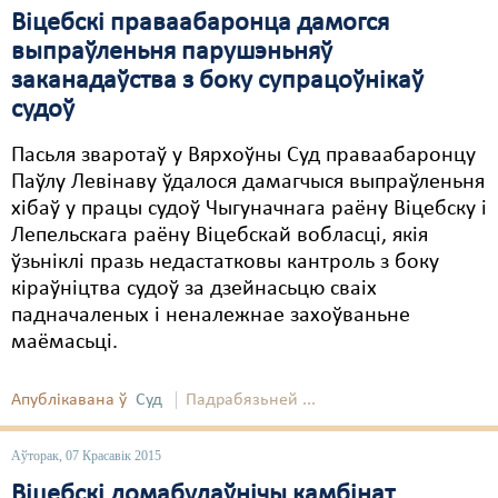
Віцебскі праваабаронца дамогся
выпраўленьня парушэньняў
заканадаўства з боку супрацоўнікаў
судоў
Пасьля зваротаў у Вярхоўны Суд праваабаронцу
Паўлу Левінаву ўдалося дамагчыся выпраўленьня
хібаў у працы судоў Чыгуначнага раёну Віцебску і
Лепельскага раёну Віцебскай вобласці, якія
ўзьніклі празь недастатковы кантроль з боку
кіраўніцтва судоў за дзейнасьцю сваіх
падначаленых і неналежнае захоўваньне
маёмасьці.
Апублікавана ў
Суд
Падрабязьней ...
Аўторак, 07 Красавік 2015
Віцебскі домабудаўнічы камбінат