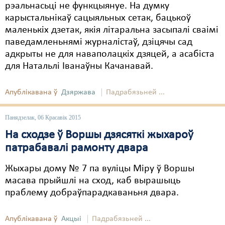
рэальнасьці не функцыянуе. На думку
карыстальнікаў сацыяльных сетак, бацькоў
маленькіх дзетак, якія літаральна засыпалі сваімі
паведамленьнямі журналістаў, дзіцячы сад
адкрыты не для наваполацкіх дзяцей, а асабіста
для Натальлі Іванаўны Качанавай.
Апублікавана ў
Дзяржава
Падрабязьней ...
Панядзелак, 06 Красавік 2015
На сходзе ў Воршы дзясяткі жыхароў
патрабавалі рамонту двара
Жыхары дому № 7 па вуліцы Міру ў Воршы
масава прыйшлі на сход, каб вырашыць
праблему добраўпарадкаваньня двара.
Апублікавана ў
Акцыі
Падрабязьней ...