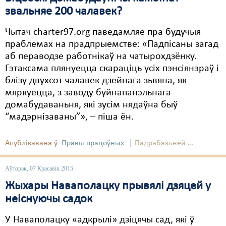
звальняе 200 чалавек?
Чытач charter97.org паведамляе пра будучыя
праблемах на прадпрыемстве: «Падпісаны загад
аб пераводзе работнікаў на чатырохдзёнку.
Гэтаксама плянуецца скараціць усіх пэнсіянэраў і
блізу двухсот чалавек дзейнага зьвяна, як
мяркуецца, з заводу буйнапанэльнага
домабудаваньня, які зусім нядаўна быў
“мадэрнізаваны”», – піша ён.
Апублікавана ў
Правы працоўных
Падрабязьней ...
Аўторак, 07 Красавік 2015
Жыхары Наваполацку прывялі дзяцей у
неіснуючы садок
У Наваполацку «адкрылі» дзіцячы сад, які ў