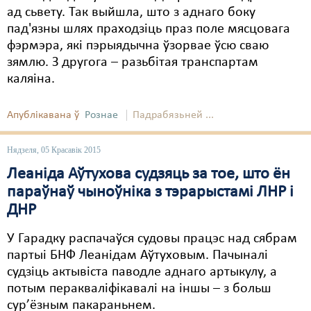
ад сьвету. Так выйшла, што з аднаго боку
пад'язны шлях праходзіць праз поле мясцовага
фэрмэра, які пэрыядычна ўзорвае ўсю сваю
зямлю. З другога – разьбітая транспартам
каляіна.
Апублікавана ў
Рознае
Падрабязьней ...
Нядзеля, 05 Красавік 2015
Леаніда Аўтухова судзяць за тое, што ён
параўнаў чыноўніка з тэрарыстамі ЛНР і
ДНР
У Гарадку распачаўся судовы працэс над сябрам
партыі БНФ Леанідам Аўтуховым. Пачыналі
судзіць актывіста паводле аднаго артыкулу, а
потым перакваліфікавалі на іншы – з больш
сур’ёзным пакараньнем.