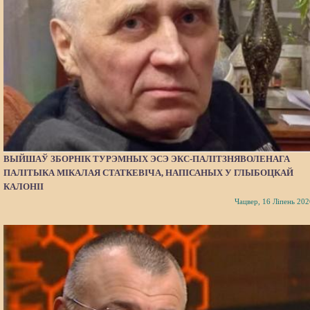
ВЫЙШАЎ ЗБОРНІК ТУРЭМНЫХ ЭСЭ ЭКС-ПАЛІТЗНЯВОЛЕНАГА
ПАЛІТЫКА МІКАЛАЯ СТАТКЕВІЧА, НАПІСАНЫХ У ГЛЫБОЦКАЙ
КАЛОНІІ
Чацвер, 16 Ліпень 202