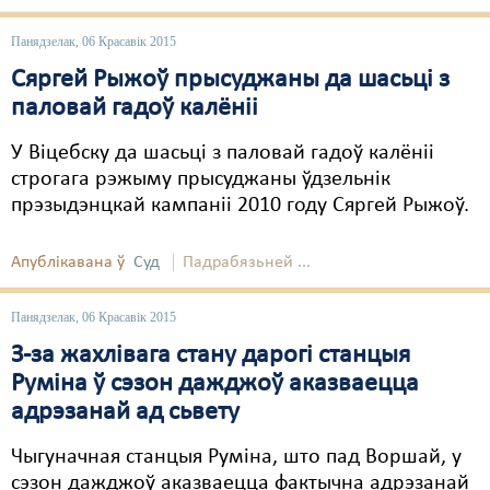
Панядзелак, 06 Красавік 2015
Сяргей Рыжоў прысуджаны да шасьці з
паловай гадоў калёніі
У Віцебску да шасьці з паловай гадоў калёніі
строгага рэжыму прысуджаны ўдзельнік
прэзыдэнцкай кампаніі 2010 году Сяргей Рыжоў.
Апублікавана ў
Суд
Падрабязьней ...
Панядзелак, 06 Красавік 2015
З-за жахлівага стану дарогі станцыя
Руміна ў сэзон дажджоў аказваецца
адрэзанай ад сьвету
Чыгуначная станцыя Руміна, што пад Воршай, у
сэзон дажджоў аказваецца фактычна адрэзанай