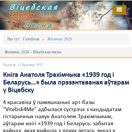
Віцебская
Рэгіянальны
праваабарончы сайт
Вясна
Галоўная
Выданьні
Адміністрацыйны перасьлед
Вы тут:
Галоўная
Жнівень 2026
Відэа
Акцыі
Жнівень 2026 - Віцебская вясна
Кантакт
Безбар'ернае асяродзьдзе
Нядзеля, 12 Красавік 2015
Пра нас
Выбары
Кніга Анатоля Трахімчыка «1939 год і
Беларусь…» была прэзэнтаваная аўтарам
RSS
Грамадзянскія ініцыятывы
у Віцебску
Дзяржава
4 красавіка ў памяшканьні арт-базы
“Vitebsk4Me” адбылася сустрэча з кандыдатам
Дыскрымінацыя
гістарычных навук Анатолем Трахімчыкам,
Затрыманьні
аўтарам кнігі «1939 год і Беларусь: забытая
вайна», якая выйшла з друку летась, якраз у