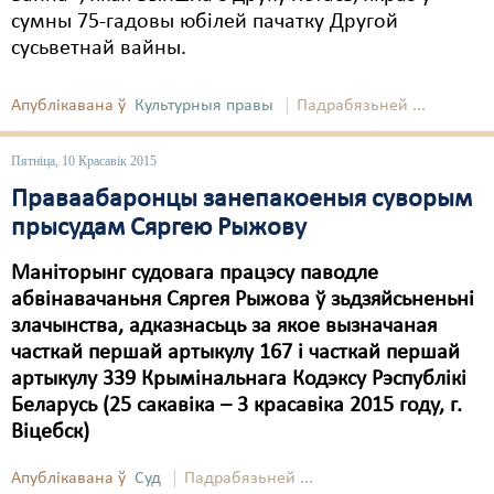
Карная псыхіятрыя
сумны 75-гадовы юбілей пачатку Другой
сусьветнай вайны.
КПЧ ААН
Культурныя правы
Апублікавана ў
Культурныя правы
Падрабязьней ...
ЛПП
Пятніца, 10 Красавік 2015
Мігранты
Праваабаронцы занепакоеныя суворым
Мірныя сходы
прысудам Сяргею Рыжову
Палітвязьні
Маніторынг судовага працэсу паводле
абвінавачаньня Сяргея Рыжова ў зьдзяйсьненьні
Праваабаронцы
злачынства, адказнасьць за якое вызначаная
часткай першай артыкулу 167 i часткай першай
Правы дзіцяці
артыкулу 339 Крымінальнага Кодэксу Рэспублікі
Пэнітэнцыярная сыстэма
Беларусь (25 сакавіка – 3 красавіка 2015 году, г.
Віцебск)
Распальваньне варожасьці
Апублікавана ў
Суд
Падрабязьней ...
Рознае