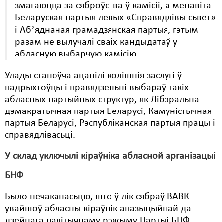
змагаюцца за сяброўства ў камісіі, а менавіта
Беларуская партыя левых «Справядлівы сьвет»
і Абʼяднаная грамадзянская партыя, гэтым
разам не вылучалі сваіх кандыдатаў у
абласную выбарчую камісію.
Улады станоўча ацанілі колішнія заслугі ў
падрыхтоўцы і правядзеньні выбараў такіх
абласных партыйных структур, як Лібэральна-
дэмакратычная партыя Беларусі, Камуністычная
партыя Беларусі, Рэспубліканская партыя працы і
справядлівасьці.
У склад уключылі кіраўніка абласной арганізацыі
БНФ
Было нечаканасьцю, што ў лік сябраў ВАВК
увайшоў абласны кіраўнік апазыцыйнай да
дзейнага палітычнаму рэжыму Партыі БНФ