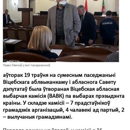
Карная псыхіятрыя
КПЧ ААН
Культурныя правы
ЛПП
Мігранты
Мірныя сходы
Павал Левінаў у залі паседжаньняў
Палітвязьні
аўторак 19 траўня на сумесным паседжаньні
Віцебскага аблвыканкаму і абласнога Савету
Праваабаронцы
дэпутатаў была ўтвораная Віцебская абласная
Правы дзіцяці
выбарчая камісія (ВАВК) па выбарах прэзыдэнта
краіны. У складзе камісіі – 7 прадстаўнікоў
Пэнітэнцыярная сыстэма
грамадзкіх арганізацый, 4 чалавекі ад партый, 2
– вылучаныя грамадзянамі.
Распальваньне варожасьці
Рознае