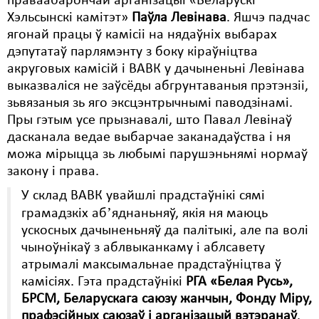
праваабарончай арганізацыі «Беларускі
Хэльсынскі камітэт»
Паўла Левінава
. Яшчэ падчас
ягонай працы ў камісіі на нядаўніх выбарах
дэпутатаў парлямэнту з боку кіраўніцтва
акруговых камісій і ВАВК у дачыненьні Левінава
выказваліся не заўсёды абгрунтаваныя прэтэнзіі,
зьвязаныя зь яго эксцэнтрычнымі паводзінамі.
Пры гэтым усе прызнавалі, што Павал Левінаў
дасканала ведае выбарчае заканадаўства і ня
можа мірыцца зь любымі парушэньнямі нормаў
закону і права.
У склад ВАВК увайшлі прадстаўнікі сямі
грамадзкіх абʼяднаньняў, якія ня маюць
ускосных дачыненьняў да палітыкі, але па волі
чыноўнікаў з аблвыканкаму і аблсавету
атрымалі максымальнае прадстаўніцтва ў
камісіях. Гэта прадстаўнікі
РГА «Белая Русь»,
БРСМ, Беларускага саюзу жанчын, Фонду Міру,
прафэсійных саюзаў і арганізацый вэтэранаў
.