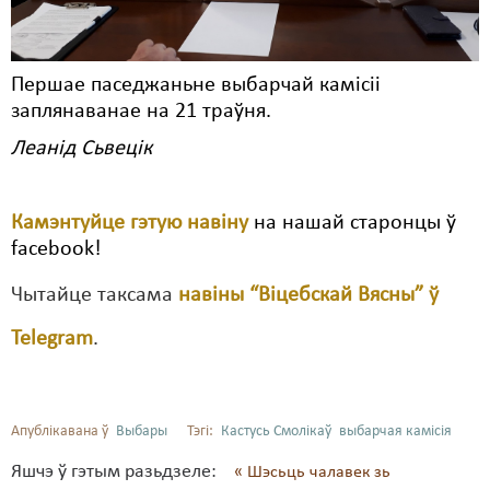
Першае паседжаньне выбарчай камісіі
заплянаванае на 21 траўня.
Леанід Сьвецік
Камэнтуйце гэтую навіну
на нашай старонцы ў
facebook!
Чытайце таксама
навіны “Віцебскай Вясны” ў
Telegram
.
Апублікавана ў
Выбары
Тэгі:
Кастусь Смолікаў
выбарчая камісія
Яшчэ ў гэтым разьдзеле:
« Шэсьць чалавек зь