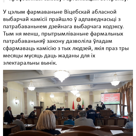
У цэлым фармаваньне Віцебскай абласной
выбарчай камісіі прайшло ў адпаведнасьці з
патрабаваньнем дзейнага выбарчага кодэксу.
Тым ня менш, прытрымліваньне фармальных
патрабаваньняў закону дазволіла ўладам
сфармаваць камісію з тых людзей, якія праз тры
месяцы мусяць даць жаданы для іх
электаральны вынік.