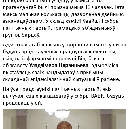
Паводле рашэньня ўладаў, у камісіі з 16
прэтэндэнтаў былі прызначаныя 13 чалавек. Гэта
Свабода слова
максымальная колькасьць, дазволеная дзейным
заканадаўствам. У склад камісіі ўвайшлі сябры
Свабода сумленьня
палітычных партый, грамадзкіх аб'яднаньняў і
Суд
груп выбарцаў.
Адметная асаблівасьць ўтворанай камісіі: у ёй ня
Сьмяротнае пакараньне
будуць прадстаўленыя працоўныя калектывы,
Экалёгія
якія, па інфармацыі старшыні Віцебскага
аблсавету
Уладзімера Цярэнцьева
, адмовіліся
Правы працоўных
выстаўляць сваіх кандыдатаў з прычыны
складанай эпідэміялягічнай сытуацыі ў рэгіёне.
Сацыяльныя правы
Ня ўсе прадстаўнікі палітычных партый, якія
вылучалі сваіх кандыдатаў у сябры ВАВК, будуць
працаваць у ёй.