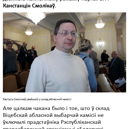
Канстанцін Смолікаў
.
Кастусь Смолікаў увайшоў у склад абласной камісіі
Але цалкам чакана было і тое, што ў склад
Віцебскай абласной выбарчай камісіі не
ўключылі прадстаўніка Рэспубліканскай