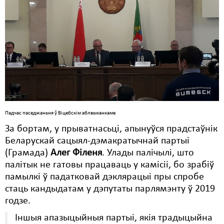
Падчас паседжаньня ў Віцебскім аблвыканкаме
За бортам, у прыватнасьці, апынуўся прадстаўнік
Беларускай сацыял-дэмакратычнай партыі
(Грамада)
Алег Філеня
. Улады палічылі, што
палітык не гатовы працаваць у камісіі, бо зрабіў
памылкі ў падатковай дэклярацыі пры спробе
стаць кандыдатам у дэпутаты парлямэнту ў 2019
годзе.
Іншыя апазыцыйныя партыі, якія традыцыйна