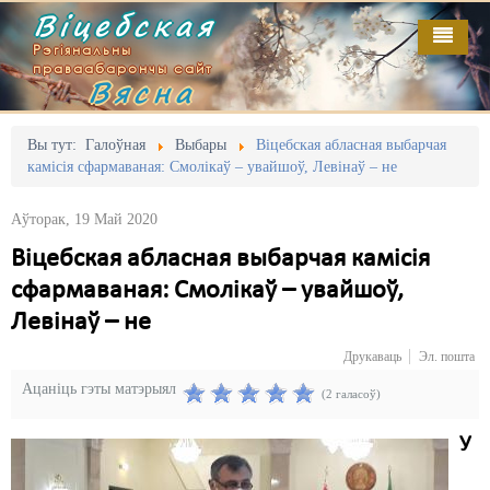
Віцебская
Рэгіянальны
праваабарончы сайт
Вясна
Галоўная
Выданьні
Адміністрацыйны перасьлед
Вы тут:
Галоўная
Выбары
Віцебская абласная выбарчая
камісія сфармаваная: Смолікаў – увайшоў, Левінаў – не
Відэа
Акцыі
Аўторак, 19 Май 2020
Кантакт
Безбар'ернае асяродзьдзе
Віцебская абласная выбарчая камісія
Пра нас
Выбары
сфармаваная: Смолікаў – увайшоў,
RSS
Грамадзянскія ініцыятывы
Левінаў – не
Друкаваць
Эл. пошта
Дзяржава
Ацаніць гэты матэрыял
(2 галасоў)
Дыскрымінацыя
У
Затрыманьні