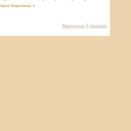
ітрыя Карняенкі »
Вярнуцца ў пачатак