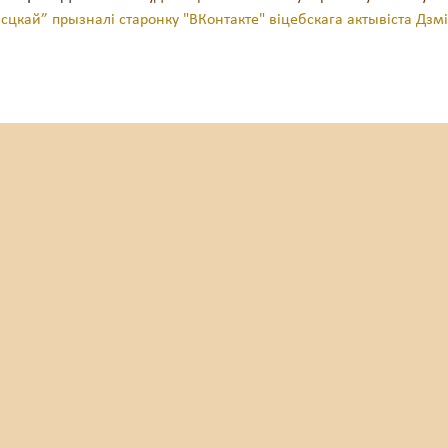
ісцкай” прызналі старонку "ВКонтакте" віцебскага актывіста Дзм