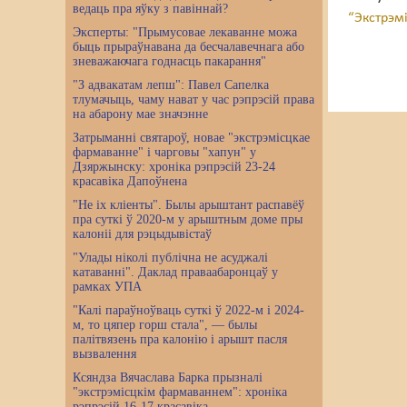
ведаць пра яўку з павіннай?
“Экстрэм
Эксперты: "Прымусовае лекаванне можа
быць прыраўнавана да бесчалавечнага або
зневажаючага годнасць пакарання"
"З адвакатам лепш": Павел Сапелка
тлумачыць, чаму нават у час рэпрэсій права
на абарону мае значэнне
Затрыманні святароў, новае "экстрэмісцкае
фармаванне" і чарговы "хапун" у
Дзяржынску: хроніка рэпрэсій 23-24
красавіка Дапоўнена
"Не іх кліенты". Былы арыштант распавёў
пра суткі ў 2020-м у арыштным доме пры
калоніі для рэцыдывістаў
"Улады ніколі публічна не асуджалі
катаванні". Даклад праваабаронцаў у
рамках УПА
"Калі параўноўваць суткі ў 2022-м і 2024-
м, то цяпер горш стала", — былы
палітвязень пра калонію і арышт пасля
вызвалення
Ксяндза Вячаслава Барка прызналі
"экстрэмісцкім фармаваннем": хроніка
рэпрэсій 16-17 красавіка