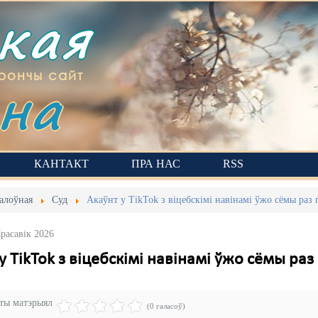
ская
на
рончы сайт
КАНТАКТ
ПРА НАС
RSS
алоўная
Суд
Акаўнт у TikTok з віцебскімі навінамі ўжо сёмы раз
расавік 2026
у TikTok з віцебскімі навінамі ўжо сёмы ра
эты матэрыял
(0 галасоў)