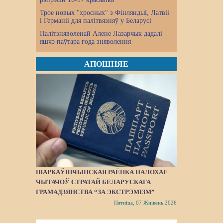
Трое новых "хросных" з Фінляндыі, Латвіі
і Германіі для палітвязняў у Беларусі
Палітзняволенай Алене Лазарчык дадалі
яшчэ паўтара года зняволення
АПОШНЯЕ
ШАРКАЎШЧЫНСКАЯ РАЁНКА ПАЛОХАЕ
ЧЫТАЧОЎ СТРАТАЙ БЕЛАРУСКАГА
ГРАМАДЗЯНСТВА “ЗА ЭКСТРЭМІЗМ”
Пятніца, 07 Жнівень 2026