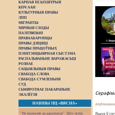
КАРНАЯ ПСЫХІЯТРЫЯ
КПЧ ААН
КУЛЬТУРНЫЯ ПРАВЫ
ЛПП
МІГРАНТЫ
МІРНЫЯ СХОДЫ
ПАЛІТВЯЗЬНІ
ПРАВААБАРОНЦЫ
ПРАВЫ ДЗІЦЯЦІ
ПРАВЫ ПРАЦОЎНЫХ
ПЭНІТЭНЦЫЯРНАЯ СЫСТЭМА
РАСПАЛЬВАНЬНЕ ВАРОЖАСЬЦІ
РОЗНАЕ
САЦЫЯЛЬНЫЯ ПРАВЫ
СВАБОДА СЛОВА
СВАБОДА СУМЛЕНЬНЯ
СУД
СЬМЯРОТНАЕ ПАКАРАНЬНЕ
Серафім
ЭКАЛЁГІЯ
НАВІНЫ ПЦ «ВЯСНА»
Апублікавана
"Не вызваляе ад адказнасці". Што трэба
Яшчэ ў гэ