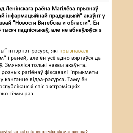
суд Ленінскага раёна Магілёва прызнаў
ай інфармацыйнай прадукцыяй” акаўнт у
азвай "Новости Витебска и области". Ен
 тысяч падпісчыкаў, але не абнаўляўся з
ы” інтэрнэт-рэсурс, які
прызнавалі
м” і раней, але ён усё адно вяртаўся да
ў. Змяняліся толькі назвы акаўнта.
розных рэгіёнаў фіксавалі "прыкметы
 у кантэнце відэа-рэсурса. Таму ён
спубліканскі спіс экстрэмісцкіх
ужо сёмы раз.
спубліканскі спіс экстрэмісцкіх матэрыялаў