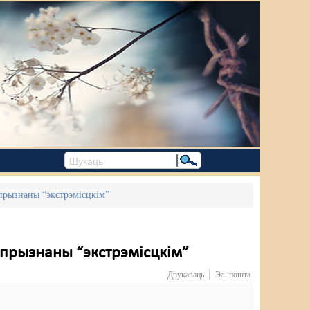
 прызнаны “экстрэмісцкім”
з прызнаны “экстрэмісцкім”
Друкаваць
Эл. пошта