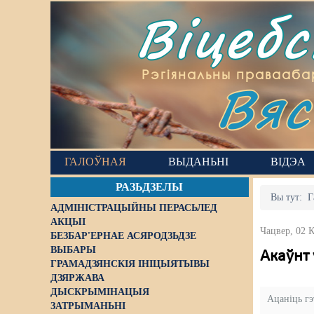
Віцеб
Вяс
Рэгіянальны правааба
ГАЛОЎНАЯ
ВЫДАНЬНІ
ВІДЭА
РАЗЬДЗЕЛЫ
Вы тут:
Г
АДМІНІСТРАЦЫЙНЫ ПЕРАСЬЛЕД
АКЦЫІ
Чацвер, 02 К
БЕЗБАР'ЕРНАЕ АСЯРОДЗЬДЗЕ
ВЫБАРЫ
Акаўнт 
ГРАМАДЗЯНСКІЯ ІНІЦЫЯТЫВЫ
ДЗЯРЖАВА
ДЫСКРЫМІНАЦЫЯ
Ацаніць г
ЗАТРЫМАНЬНІ