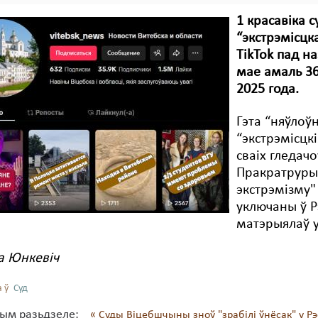
1 красавіка 
“экстрэмісцк
TikTok пад н
мае амаль 36
2025 года.
Гэта “няўлоўн
“экстрэмісцкі
сваіх гледачо
Пракратруры 
экстрэмізму"
уключаны ў Рэ
матэрыялаў 
а Юнкевіч
 ў
Суд
тым разьдзеле:
« Суды Віцебшчыны зноў "зрабілі ўнёсак" у Рэ