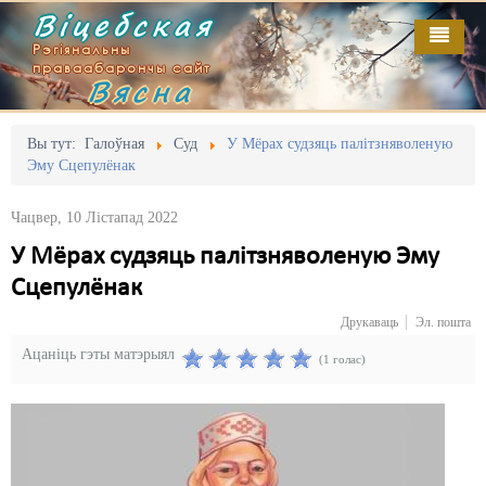
Віцебская
Рэгіянальны
праваабарончы сайт
Вясна
Галоўная
Выданьні
Адміністрацыйны перасьлед
Вы тут:
Галоўная
Суд
У Мёрах судзяць палітзняволеную
Эму Сцепулёнак
Відэа
Акцыі
Чацвер, 10 Лістапад 2022
Кантакт
Безбар'ернае асяродзьдзе
У Мёрах судзяць палітзняволеную Эму
Пра нас
Выбары
Сцепулёнак
RSS
Грамадзянскія ініцыятывы
Друкаваць
Эл. пошта
Ацаніць гэты матэрыял
Дзяржава
(1 голас)
Дыскрымінацыя
Затрыманьні