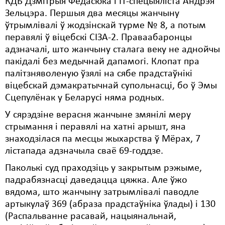
КДБ Дзмітрыя Федасюка і ІТ-спецыяліста Андрэя
Зельцэра. Першыя два месяцы жанчыну
Свабода слова
ўтрымлівалі ў жодзінскай турме № 8, а потым
перавялі ў віцебскі СІЗА-2. Праваабаронцы
Свабода сумленьня
адзначалі, што жанчыну сталага веку не аднойчы
Суд
пакідалі без медычнай дапамогі. Клопат пра
палітзняволеную ўзялі на сябе прадстаўнікі
Сьмяротнае пакараньне
віцебскай дэмакратычнай супольнасці, бо ў Эмы
Сцепулёнак у Беларусі няма родных.
Экалёгія
У сярэдзіне верасня жанчыне змянілі меру
Правы працоўных
стрымання і перавялі на хатні арышт, яна
Сацыяльныя правы
знаходзілася па месцы жыхарства ў Мёрах, 7
лістапада адзначыла сваё 69-годдзе.
Паколькі суд праходзіць у закрытым рэжыме,
падрабязнасці даведацца цяжка. Але ўжо
вядома, што жанчыну затрымлівалі паводле
артыкулаў 369 (абраза прадстаўніка ўлады) і 130
(Распальванне расавай, нацыянальнай,