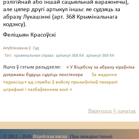
рэлігійнай або іншай сацыяльнай варажнечы),
але цяпер другі артыкул іншы: яе судзяць за
абразу Лукашэнкі (арт. 368 Крымінальнага
кодэксу).
Феліцыян Красоўскі
Апублікавана ў
Суд
Тэгі:
крымінальная справа
артыкул 368 КК
артыкул 369 КК
Яшчэ ў гэтым разьдзеле:
« У Віцебску за абразу кіраўніка
дзяржавы будуць судзіць пенсіянера
За жаданне
«адкасіць» ад службы ў войску прызыўнікоў пакаралі
штрафамі і пазбаўленнем волі »
Вярнуцца ў пачатак
© 2011 - 2026
Віцебская вясна
. Пры выкарыстаньні