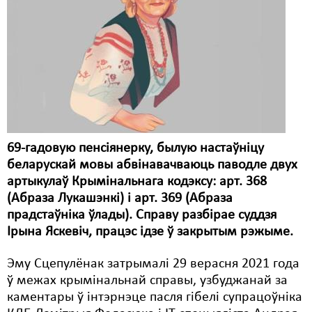
Карная псыхіятрыя
КПЧ ААН
Культурныя правы
ЛПП
Мігранты
Мірныя сходы
69-гадовую пенсіянерку, былую настаўніцу
беларускай мовы абвінавачваюць паводле двух
Палітвязьні
артыкулаў Крымінальнага кодэксу: арт. 368
Праваабаронцы
(Абраза Лукашэнкі) і арт. 369 (Абраза
прадстаўніка ўлады). Справу разбірае суддзя
Правы дзіцяці
Ірына Яскевіч, працэс ідзе ў закрытым рэжыме.
Пэнітэнцыярная сыстэма
Эму Сцепулёнак затрымалі 29 верасня 2021 года
ў межах крымінальнай справы, узбуджанай за
Распальваньне варожасьці
каментары ў інтэрнэце пасля гібелі супрацоўніка
Рознае