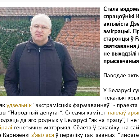
Стала вядома
спрацоўнікі 
актывіста Дз
эміграцыі. П
старонцы ў F
святкавання 
не выходзіл
прысвечаныя 
Паводле акты
У Беларусі с
некалькі кры
 як
удзельнік
"экстрэмісцкіх фармаванняў" - праекта 
вы “Народный депутат”. Следчы камітэт
наклаў ар
 ходзяць да яго родных у Беларусі “як на працу”, і н
бралі
генетычны матэрыял. Сёлета ў сакавіку на са
я Карняенкі
з'явілася
ў пераліку так званых “иноаге