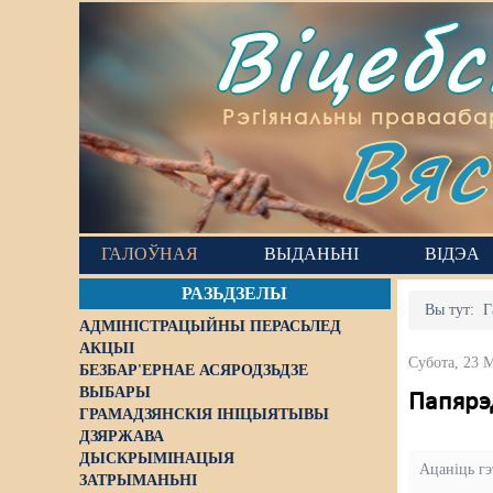
Віцеб
Вяс
Рэгіянальны правааба
ГАЛОЎНАЯ
ВЫДАНЬНІ
ВІДЭА
РАЗЬДЗЕЛЫ
Вы тут:
Г
АДМІНІСТРАЦЫЙНЫ ПЕРАСЬЛЕД
АКЦЫІ
Субота, 23 
БЕЗБАР'ЕРНАЕ АСЯРОДЗЬДЗЕ
ВЫБАРЫ
Папярэд
ГРАМАДЗЯНСКІЯ ІНІЦЫЯТЫВЫ
ДЗЯРЖАВА
ДЫСКРЫМІНАЦЫЯ
Ацаніць г
ЗАТРЫМАНЬНІ