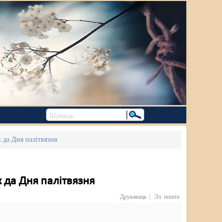
х да Дня палітвязня
 да Дня палітвязня
Друкаваць
Эл. пошта