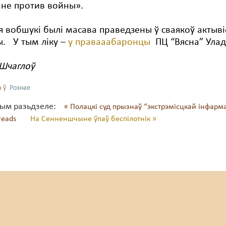
ане против войны».
я вобшукі былі масава праведзены ў сваякоў актывіс
. У тым ліку –
у правааабаронцы
ПЦ “Вясна” Улад
 Шчаглоў
 ў
Рознае
тым разьдзеле:
« Полацкі суд прызнаў “экстрэмісцкай інфа
reads
На Сенненшчыне ўпаў беспілотнік »