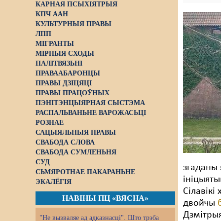
КАРНАЯ ПСЫХІЯТРЫЯ
КПЧ ААН
КУЛЬТУРНЫЯ ПРАВЫ
ЛПП
МІГРАНТЫ
МІРНЫЯ СХОДЫ
ПАЛІТВЯЗЬНІ
ПРАВААБАРОНЦЫ
ПРАВЫ ДЗІЦЯЦІ
ПРАВЫ ПРАЦОЎНЫХ
ПЭНІТЭНЦЫЯРНАЯ СЫСТЭМА
РАСПАЛЬВАНЬНЕ ВАРОЖАСЬЦІ
РОЗНАЕ
САЦЫЯЛЬНЫЯ ПРАВЫ
СВАБОДА СЛОВА
СВАБОДА СУМЛЕНЬНЯ
СУД
згаданы
СЬМЯРОТНАЕ ПАКАРАНЬНЕ
ініцыяты
ЭКАЛЁГІЯ
Сілавікі
НАВІНЫ ПЦ «ВЯСНА»
двойчы
Дзмітры
"Не вызваляе ад адказнасці". Што трэба