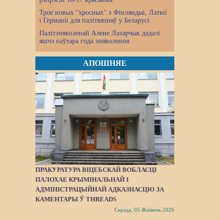
Трое новых "хросных" з Фінляндыі, Латвіі
і Германіі для палітвязняў у Беларусі
Палітзняволенай Алене Лазарчык дадалі
яшчэ паўтара года зняволення
АПОШНЯЕ
ПРАКУРАТУРА ВІЦЕБСКАЙ ВОБЛАСЦІ
ПАЛОХАЕ КРЫМІНАЛЬНАЙ І
АДМІНІСТРАЦЫЙНАЙ АДКАЗНАСЦЮ ЗА
КАМЕНТАРЫ Ў THREADS
Серада, 05 Жнівень 2026