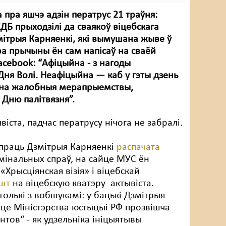
 пра яшчэ адзін ператрус 21 траўня:
КДБ прыходзілі да сваякоў віцебскага
мітрыя Карняенкі, які вымушана жыве ў
ра прычыны ён сам напісаў на сваёй
acebook: “Афіцыйна - з нагоды
Дня Волі. Неафіцыйна — каб у гэты дзень
і на жалобныя мерапрыемствы,
Дню палітвязня”.
віста, падчас ператрусу нічога не забралі.
упраць Дзмітрыя Карняенкі
распачата
мінальных спраў, на сайце МУС ён
«Хрысціянская візія» і віцебскай
ышт
на віцебскую кватэру актывіста.
е толькі з вобшукамі: у бацькі Дзмітрыя
йце Міністэрства юстыцыі РФ прозвішча
нтов“ - як удзельніка ініцыятывы