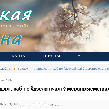
ская
на
рончы сайт
КАНТАКТ
ПРА НАС
RSS
алоўная
Рознае
Папярэдзілі, каб не ўдзельнічалі ў мерапрыемства
Май 2026
зілі, каб не ўдзельнічалі ў мерапрыемствах
эты матэрыял
(0 галасоў)