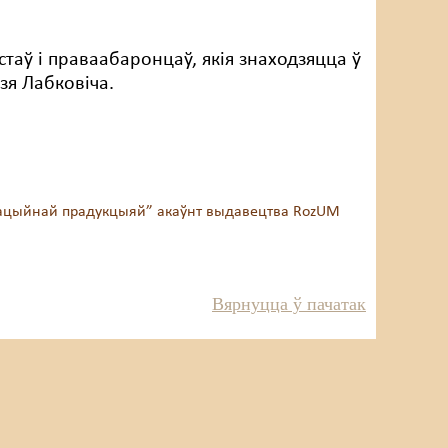
таў і праваабаронцаў, якія знаходзяцца ў
зя Лабковіча.
рмацыйнай прадукцыяй” акаўнт выдавецтва RozUM
Вярнуцца ў пачатак