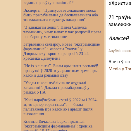
ведаць пра яўку з павіннай?
«Христи
Эксперты: "Прымусовае лекаванне можа
быць прыраўнавана да бесчалавечнага або
21 траўн
зневажаючага годнасць пакарання"
замежжы
"З адвакатам лепш": Павел Сапелка
тлумачыць, чаму нават у час рэпрэсій права
на абарону мае значэнне
Аляксей
Затрыманні святароў, новае "экстрэмісцкае
фармаванне" і чарговы "хапун" у
Апублікавана
Дзяржынску: хроніка рэпрэсій 23-24
красавіка Дапоўнена
Яшчэ ў гэ
"Не іх кліенты". Былы арыштант распавёў
Media у Th
пра суткі ў 2020-м у арыштным доме пры
калоніі для рэцыдывістаў
"Улады ніколі публічна не асуджалі
катаванні". Даклад праваабаронцаў у
рамках УПА
"Калі параўноўваць суткі ў 2022-м і 2024-
м, то цяпер горш стала", — былы
палітвязень пра калонію і арышт пасля
вызвалення
Ксяндза Вячаслава Барка прызналі
"экстрэмісцкім фармаваннем": хроніка
рэпрэсій 16-17 красавіка