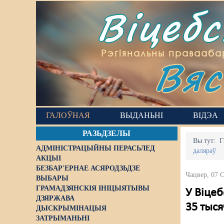
Віцеб
Вяс
Рэгіянальны правааба
ГАЛОЎНАЯ
ВЫДАНЬНІ
ВІДЭА
РАЗЬДЗЕЛЫ
Вы тут:
Г
АДМІНІСТРАЦЫЙНЫ ПЕРАСЬЛЕД
даляраў
АКЦЫІ
БЕЗБАР'ЕРНАЕ АСЯРОДЗЬДЗЕ
Чацвер, 07 
ВЫБАРЫ
ГРАМАДЗЯНСКІЯ ІНІЦЫЯТЫВЫ
У Віцеб
ДЗЯРЖАВА
35 тыся
ДЫСКРЫМІНАЦЫЯ
ЗАТРЫМАНЬНІ