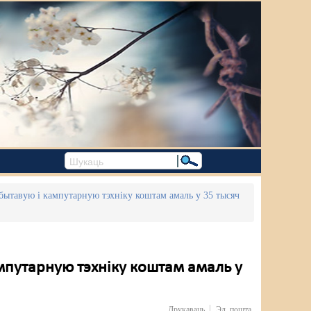
 бытавую і кампутарную тэхніку коштам амаль у 35 тысяч
ампутарную тэхніку коштам амаль у
Друкаваць
Эл. пошта