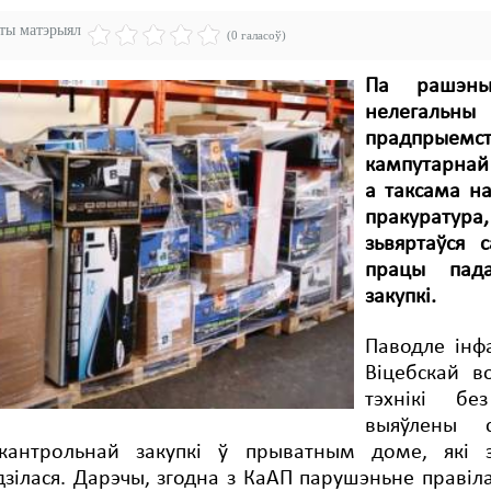
эты матэрыял
(0 галасоў)
Па рашэньн
нелегальн
прадпрыемс
кампутарнай 
а таксама н
пракуратур
зьвяртаўся 
працы пада
закупкі.
Паводле інф
Віцебскай во
тэхнікі бе
выяўлены с
кантрольнай закупкі ў прыватным доме, які з
зілася. Дарэчы, згодна з КаАП парушэньне правіла