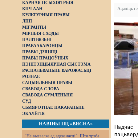
КАРНАЯ ПСЫХІЯТРЫЯ
Ацаніць г
КПЧ ААН
КУЛЬТУРНЫЯ ПРАВЫ
ЛПП
МІГРАНТЫ
МІРНЫЯ СХОДЫ
ПАЛІТВЯЗЬНІ
ПРАВААБАРОНЦЫ
ПРАВЫ ДЗІЦЯЦІ
ПРАВЫ ПРАЦОЎНЫХ
ПЭНІТЭНЦЫЯРНАЯ СЫСТЭМА
РАСПАЛЬВАНЬНЕ ВАРОЖАСЬЦІ
РОЗНАЕ
САЦЫЯЛЬНЫЯ ПРАВЫ
СВАБОДА СЛОВА
СВАБОДА СУМЛЕНЬНЯ
СУД
СЬМЯРОТНАЕ ПАКАРАНЬНЕ
ЭКАЛЁГІЯ
НАВІНЫ ПЦ «ВЯСНА»
Падчас 
пацьверд
"Не вызваляе ад адказнасці". Што трэба