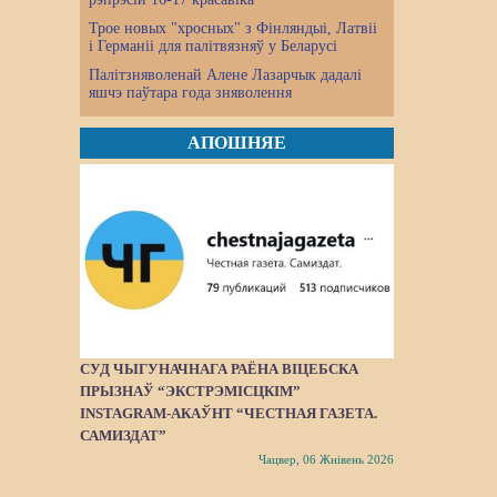
Трое новых "хросных" з Фінляндыі, Латвіі
і Германіі для палітвязняў у Беларусі
Палітзняволенай Алене Лазарчык дадалі
яшчэ паўтара года зняволення
АПОШНЯЕ
СУД ЧЫГУНАЧНАГА РАЁНА ВІЦЕБСКА
ПРЫЗНАЎ “ЭКСТРЭМІСЦКІМ”
INSTAGRAM-АКАЎНТ “ЧЕСТНАЯ ГАЗЕТА.
САМИЗДАТ”
Чацвер, 06 Жнівень 2026