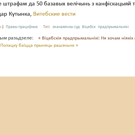
 штрафам да 50 базавых велічынь з канфіскацыяй т
дар Кутынка,
Витебские вести
 ў
Правы працоўных
Тэгі:
эканамічны суд
Віцебск
прадпрымальнікі
тым разьдзеле:
« Віцебскія прадпрымальнікі: Ня хочам ніякіх
 Полацку баіцца прыняць рашэньне »