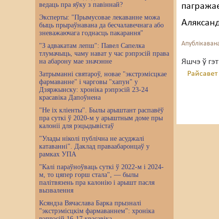
ведаць пра яўку з павіннай?
пагражае
Эксперты: "Прымусовае лекаванне можа
Аляксан
быць прыраўнавана да бесчалавечнага або
зневажаючага годнасць пакарання"
Апублікавана
"З адвакатам лепш": Павел Сапелка
тлумачыць, чаму нават у час рэпрэсій права
Яшчэ ў гэ
на абарону мае значэнне
Райсавет
Затрыманні святароў, новае "экстрэмісцкае
фармаванне" і чарговы "хапун" у
Дзяржынску: хроніка рэпрэсій 23-24
красавіка Дапоўнена
"Не іх кліенты". Былы арыштант распавёў
пра суткі ў 2020-м у арыштным доме пры
калоніі для рэцыдывістаў
"Улады ніколі публічна не асуджалі
катаванні". Даклад праваабаронцаў у
рамках УПА
"Калі параўноўваць суткі ў 2022-м і 2024-
м, то цяпер горш стала", — былы
палітвязень пра калонію і арышт пасля
вызвалення
Ксяндза Вячаслава Барка прызналі
"экстрэмісцкім фармаваннем": хроніка
рэпрэсій 16-17 красавіка