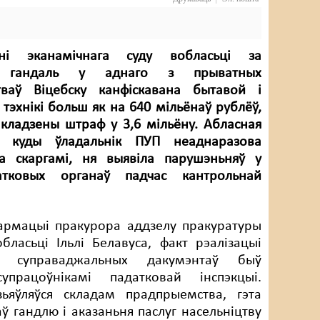
і эканамічнага суду вобласьці за
ы гандаль у аднаго з прыватных
тваў Віцебску канфіскавана бытавой і
тэхнікі больш як на 640 мільёнаў рублёў,
акладзены штраф у 3,6 мільёну. Абласная
а, куды ўладальнік ПУП неаднаразова
са скаргамі, ня выявіла парушэньняў у
тковых органаў падчас кантрольнай
армацыі пракурора аддзелу пракуратуры
бласьці Ільлі Белавуса, факт рэалізацыі
з суправаджальных дакумэнтаў быў
упрацоўнікамі падатковай інспэкцыі.
ьяўляўся складам прадпрыемства, гэта
ў гандлю і аказаньня паслуг насельніцтву