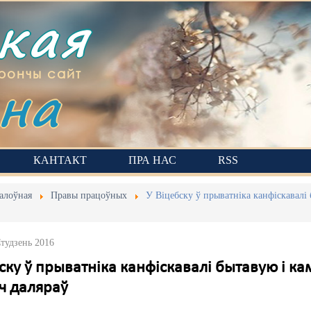
ская
на
рончы сайт
КАНТАКТ
ПРА НАС
RSS
алоўная
Правы працоўных
У Віцебску ў прыватніка канфіскавалі
Студзень 2016
ску ў прыватніка канфіскавалі бытавую і к
ч даляраў