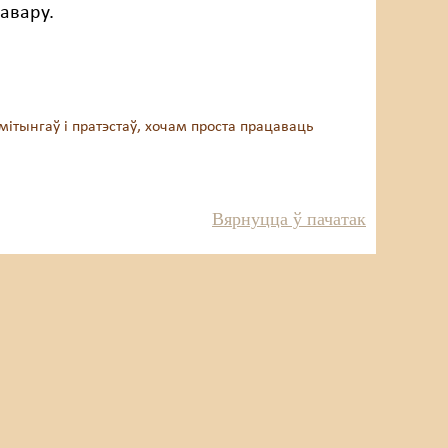
авару.
 мітынгаў і пратэстаў, хочам проста працаваць
Вярнуцца ў пачатак