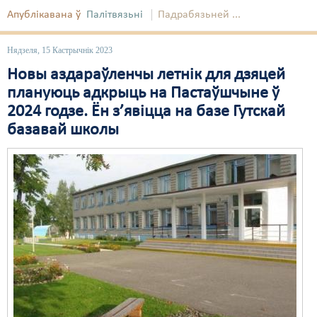
Апублікавана ў
Палітвязьні
Падрабязьней ...
Нядзеля, 15 Кастрычнік 2023
Новы аздараўленчы летнік для дзяцей
плануюць адкрыць на Пастаўшчыне ў
2024 годзе. Ён з’явіцца на базе Гутскай
базавай школы