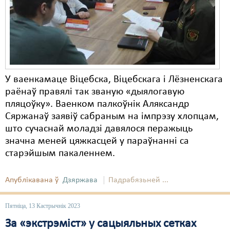
У ваенкамаце Віцебска, Віцебскага і Лёзненскага
раёнаў правялі так званую «дыялогавую
пляцоўку». Ваенком палкоўнік Аляксандр
Сяржанаў заявіў сабраным на імпрэзу хлопцам,
што сучаснай моладзі давялося перажыць
значна меней цяжкасцей у параўнанні са
старэйшым пакаленнем.
Апублікавана ў
Дзяржава
Падрабязьней ...
Пятніца, 13 Кастрычнік 2023
За «экстрэміст» у сацыяльных сетках