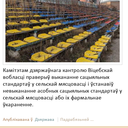
Камітэтам дзяржаўнага кантролю Віцебскай
вобласці праверыў выкананне сацыяльных
стандартаў у сельскай мясцовасці і ўстанавіў
невыкананне асобных сацыяльных стандартаў у
сельскай мясцовасці або іх фармальнае
ўкараненне.
Апублікавана ў
Дзяржава
Падрабязьней ...