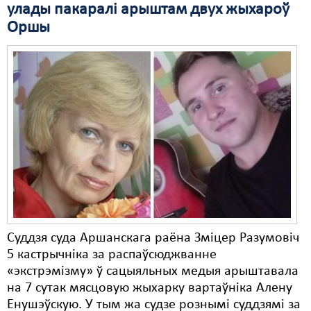
улады пакаралі арыштам двух жыхароў
Оршы
Суддзя суда Аршанскага раёна Зміцер Разумовіч
5 кастрычніка за распаўсюджванне
«экстрэмізму» ў сацыяльных медыя арыштавала
на 7 сутак мясцовую жыхарку вартаўніка Алену
Енушэўскую. У тым жа судзе рознымі суддзямі за