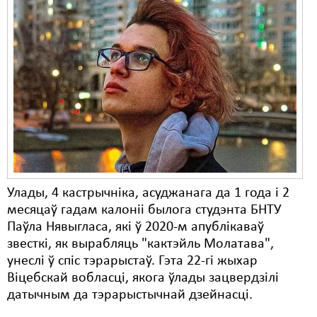
Улады, 4 кастрычніка, асуджанага да 1 года і 2
месяцаў гадам калоніі былога студэнта БНТУ
Паўла Нявыгласа, які ў 2020-м апублікаваў
звесткі, як вырабляць "кактэйль Молатава",
унеслі ў спіс тэрарыстаў. Гэта 22-гі жыхар
Віцебскай вобласці, якога ўлады зацвердзілі
датычным да тэрарыстычнай дзейнасці.