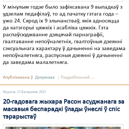
У мінулым годзе было зафіксавана 9 выпадкаў з
удзелам педафілаў, то ад пачатку гэтага года –
ужо 24. Сярод іх 9 злычанстваў, якія адносяцца
да катэгорыі цяжкіх і асабліва цяжкіх. Гэта
распаўсюджванне дзяцячай парнаграфіі,
гвалтаванне непоўналетніх, гвалтоўныя дзеянні
сэксуальнага характару ў дачыненні на заведама
непоўналетняга, распусныя дзеянні ў дачыненні
да заведама малалетняга.
Апублікавана ў
Дзяржава
Падрабязьней ...
Нядзеля, 15 Кастрычнік 2023
20-гадовага жыхара Расон асуджанага за
масавыя беспарадкі ўлады ўнеслі ў спіс
тэрарыстаў