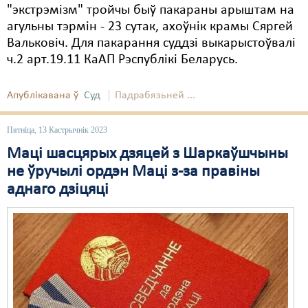
"экстрэмізм" тройчы быў пакараны арыштам на
агульны тэрмін - 23 сутак, ахоўнік крамы Сяргей
Вальковіч. Для пакарання суддзі выкарыстоўвалі
ч.2 арт.19.11 КаАП Рэспублікі Беларусь.
Апублікавана ў
Суд
Падрабязьней ...
Пятніца, 13 Кастрычнік 2023
Маці шасцярых дзяцей з Шаркаўшчыны
не ўручылі ордэн Маці з-за правіны
аднаго дзіцяці