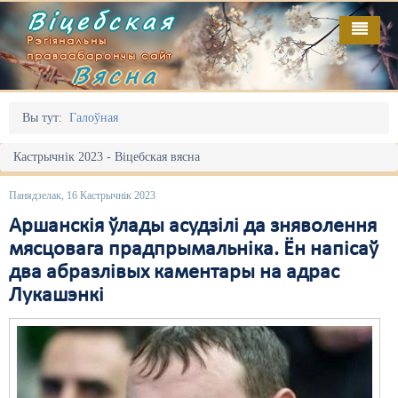
Віцебская
Рэгіянальны
праваабарончы сайт
Вясна
Галоўная
Выданьні
Адміністрацыйны перасьлед
Вы тут:
Галоўная
Відэа
Акцыі
Кастрычнік 2023 - Віцебская вясна
Кантакт
Безбар'ернае асяродзьдзе
Панядзелак, 16 Кастрычнік 2023
Пра нас
Выбары
Аршанскія ўлады асудзілі да зняволення
мясцовага прадпрымальніка. Ён напісаў
RSS
Грамадзянскія ініцыятывы
два абразлівых каментары на адрас
Лукашэнкі
Дзяржава
Дыскрымінацыя
Затрыманьні