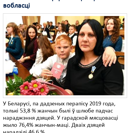
вобласці
Свабода слова
Свабода сумленьня
Суд
Сьмяротнае пакараньне
Экалёгія
Правы працоўных
Сацыяльныя правы
У Беларусі, па дадзеных перапісу 2019 года,
толькі 53,8 % жанчын былі ў шлюбе падчас
нараджэння дзяцей. У гарадской мясцовасці
жыло 76,4% жанчын-маці. Дваіх дзяцей
нарадзілі 46,6 %.