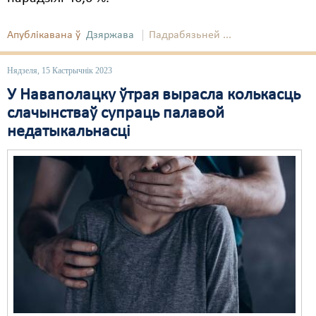
Апублікавана ў
Дзяржава
Падрабязьней ...
Нядзеля, 15 Кастрычнік 2023
У Наваполацку ўтрая вырасла колькасць
слачынстваў супраць палавой
недатыкальнасці