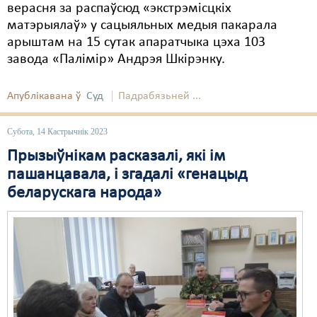
верасня за распаўсюд «экстрэмісцкіх
матэрыялаў» у сацыяльных медыя пакарала
арыштам на 15 сутак апаратчыка цэха 103
завода «Палімір» Андрэя Шкірэнку.
Апублікавана ў
Суд
Падрабязьней ...
Субота, 14 Кастрычнік 2023
Прызыўнікам расказалі, які ім
пашанцавала, і згадалі «генацыд
беларускага народа»