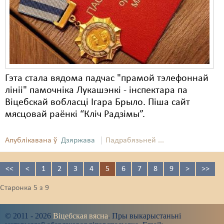
Гэта стала вядома падчас "прамой тэлефоннай
лініі" памочніка Лукашэнкі - інспектара па
Віцебскай вобласці Ігара Брыло. Піша сайт
мясцовай раёнкі “Кліч Радзімы”.
Апублікавана ў
Дзяржава
Падрабязьней ...
<<
<
1
2
3
4
5
6
7
8
9
>
>>
Старонка 5 з 9
© 2011 - 2026
Віцебская вясна
. Пры выкарыстаньні