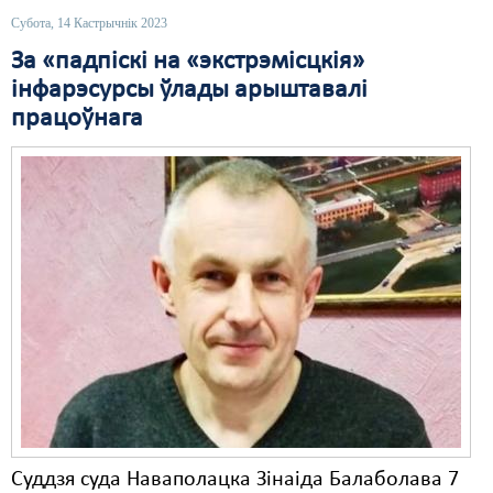
Субота, 14 Кастрычнік 2023
За «падпіскі на «экстрэмісцкія»
інфарэсурсы ўлады арыштавалі
працоўнага
Суддзя суда Наваполацка Зінаіда Балаболава 7