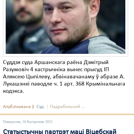
Карная псыхіятрыя
КПЧ ААН
Культурныя правы
ЛПП
Мігранты
Мірныя сходы
Суддзя суда Аршанскага раёна Дзмітрый
Разумовіч 4 кастрычніка вынес прысуд ІП
Палітвязьні
Аляксею Цыпілеву, абвінавачанаму ў абразе А.
Лукашэнкі паводле ч. 1 арт. 368 Крымінальнага
Праваабаронцы
кодэкса.
Правы дзіцяці
Апублікавана ў
Суд
Падрабязьней ...
Пэнітэнцыярная сыстэма
Распальваньне варожасьці
Панядзелак, 16 Кастрычнік 2023
Статыстычны партрэт маці Віцебскай
Рознае