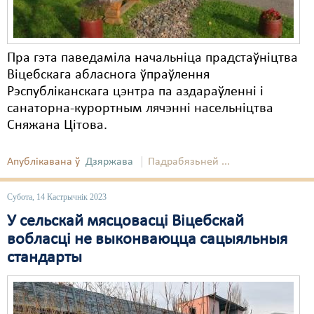
Пра гэта паведаміла начальніца прадстаўніцтва
Віцебскага абласнога ўпраўлення
Рэспубліканскага цэнтра па аздараўленні і
санаторна-курортным лячэнні насельніцтва
Сняжана Цітова.
Апублікавана ў
Дзяржава
Падрабязьней ...
Субота, 14 Кастрычнік 2023
У сельскай мясцовасці Віцебскай
вобласці не выконваюцца сацыяльныя
стандарты