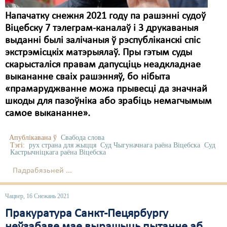
Напачатку снежня 2021 году па рашэнні судоў
Віцебску 7 тэлеграм-каналаў і 3 друкаваныя
выданні былі залічаныя ў рэспубліканскі спіс
экстрэмісцкіх матэрыялаў. Пры гэтым суды
скарысталіся правам дапусціць неадкладнае
выкананне сваіх рашэнняў, бо нібыта
«прамаруджванне можа прывесці да значнай
шкоды для пазоўніка або зрабіць немагчымым
самое выкананне».
Апублікавана ў
Свабода слова
Тэгі:
рух страна для жыцця
Суд Чыгуначнага раёна Віцебска
Суд
Кастрычніцкага раёна Віцебска
Падрабязьней ...
Чацвер, 16 Снежань 2021
Пракуратура Санкт-Пецярбургу