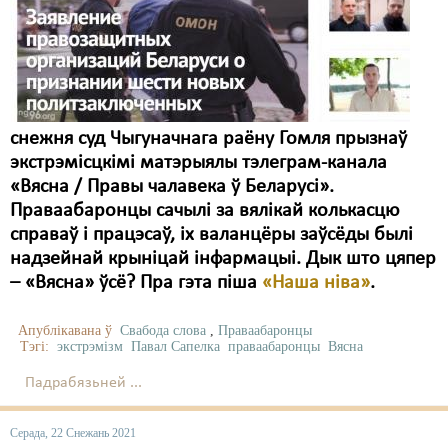
Карная псыхіятрыя
КПЧ ААН
Культурныя правы
ЛПП
снежня суд Чыгуначнага раёну Гомля прызнаў
экстрэмісцкімі матэрыялы тэлеграм-канала
Мігранты
«Вясна / Правы чалавека ў Беларусі».
Мірныя сходы
Праваабаронцы сачылі за вялікай колькасцю
справаў і працэсаў, іх валанцёры заўсёды былі
Палітвязьні
надзейнай крыніцай інфармацыі. Дык што цяпер
– «Вясна» ўсё? Пра гэта піша
«Наша ніва»
.
Праваабаронцы
Правы дзіцяці
Апублікавана ў
Свабода слова
,
Праваабаронцы
Тэгі:
экстрэмізм
Павал Сапелка
праваабаронцы
Вясна
Пэнітэнцыярная сыстэма
Падрабязьней ...
Распальваньне варожасьці
Серада, 22 Снежань 2021
Рознае