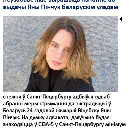
неўзабаве мае вырашыць пытанне аб
выдачы Яны Пінчук беларускім уладам
4
снежня ў Санкт-Пецярбургу адбыўся суд аб
абранні меры стрымання да экстрадыцыі ў
Беларусь 24-гадовай жыхаркі Віцебску Яны
Пінчук. На думку адваката, дзяўчына будзе
знаходзіцца ў СІЗА-5 у Санкт-Пецярбургу мінімум