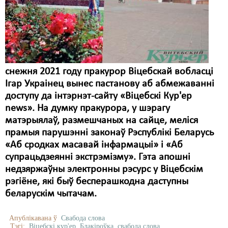
снежня 2021 году пракурор Віцебскай вобласці
Ігар Украінец вынес пастанову аб абмежаванні
доступу да інтэрнэт-сайту «Віцебскі Кур'ер
news». На думку пракурора, у шэрагу
матэрыялаў, размешчаных на сайце, меліся
прамыя парушэнні законаў Рэспублікі Беларусь
«Аб сродках масавай інфармацыі» і «Аб
супрацьдзеянні экстрэмізму». Гэта апошні
недзяржаўны электронны рэсурс у Віцебскім
рэгіёне, які быў бесперашкодна даступны
беларускім чытачам.
Апублікавана ў
Свабода слова
Тэгі:
Віцебскі кур'ер
Блакіроўка
свабода слова