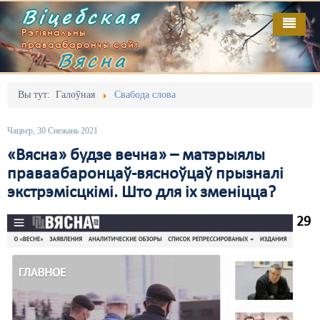
Віцебская
Рэгіянальны
праваабарончы сайт
Вясна
Галоўная
Выданьні
Адміністрацыйны перасьлед
Вы тут:
Галоўная
Свабода слова
Відэа
Акцыі
Чацвер, 30 Снежань 2021
Кантакт
Безбар'ернае асяродзьдзе
«Вясна» будзе вечна» – матэрыялы
праваабаронцаў-вясноўцаў прызналі
Пра нас
Выбары
экстрэмісцкімі. Што для іх зменіцца?
RSS
Грамадзянскія ініцыятывы
29
Дзяржава
Дыскрымінацыя
Затрыманьні