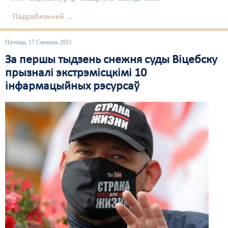
Падрабязьней ...
Пятніца, 17 Снежань 2021
За першы тыдзень снежня суды Віцебску
прызналі экстрэмісцкімі 10
інфармацыйных рэсурсаў