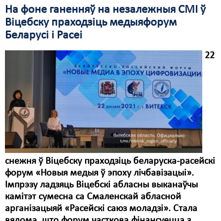
На фоне ганенняў на незалежныя СМІ ў
Свабода слова
Віцебску праходзіць медыяфорум
Беларусі і Расеі
Свабода сумленьня
22
Суд
Сьмяротнае пакараньне
Экалёгія
Правы працоўных
Сацыяльныя правы
снежня ў Віцебску праходзіць беларуска-расейскі
форум «Новыя медыя ў эпоху лічбавізацыі».
Імпрэзу ладзяць Віцебскі абласны выканаўчы
камітэт сумесна са Смаленскай абласной
арганізацыяй «Расейскі саюз моладзі». Стала
вядома, што форум часткова фінансуецца з