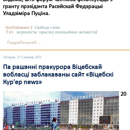
гранту прэзідэнта Расейскай Федэрацыі
Уладзіміра Пуціна.
Апублікавана ў
Свабода слова
Тэгі:
журналісты
прыслед апазіцыйных актывістаў
Падрабязьней ...
Аўторак, 21 Снежань 2021
Па рашэнні пракурора Віцебскай
вобласці заблакаваны сайт «Віцебскі
Кур'ер news»
20