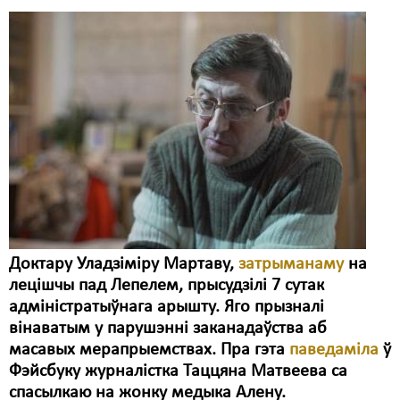
Свабода слова
Свабода сумленьня
Суд
Сьмяротнае пакараньне
Экалёгія
Правы працоўных
Сацыяльныя правы
Доктару Уладзіміру Мартаву,
затрыманаму
на
лецішчы пад Лепелем, прысудзілі 7 сутак
адміністратыўнага арышту. Яго прызналі
вінаватым у парушэнні заканадаўства аб
масавых мерапрыемствах. Пра гэта
паведаміла
ў
Фэйсбуку журналістка Таццяна Матвеева са
спасылкаю на жонку медыка Алену.