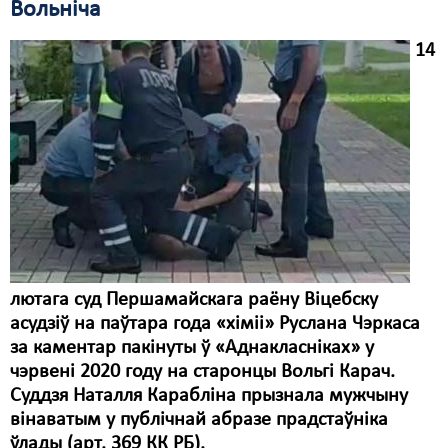
Вольніча
14
лютага суд Першамайскага раёну Віцебску
асудзіў на паўтара года «хіміі» Руслана Чэркаса
за каментар пакінуты ў «Аднакласніках» у
чэрвені 2020 году на старонцы Вольгі Карач.
Суддзя Наталля Карабліна прызнала мужчыну
вінаватым у публічнай абразе прадстаўніка
ўлады (арт. 369 КК РБ).