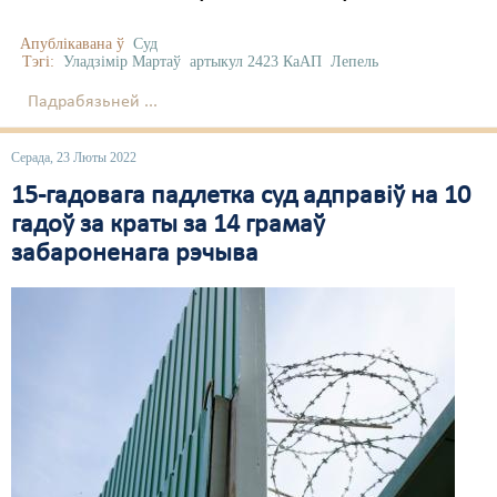
Апублікавана ў
Суд
Тэгі:
Уладзімір Мартаў
артыкул 2423 КаАП
Лепель
Падрабязьней ...
Серада, 23 Люты 2022
15-гадовага падлетка суд адправіў на 10
гадоў за краты за 14 грамаў
забароненага рэчыва