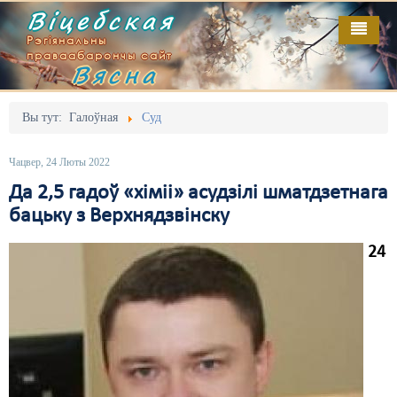
Віцебская
Рэгіянальны
праваабарончы сайт
Вясна
Галоўная
Выданьні
Адміністрацыйны перасьлед
Вы тут:
Галоўная
Суд
Відэа
Акцыі
Чацвер, 24 Люты 2022
Кантакт
Безбар'ернае асяродзьдзе
Да 2,5 гадоў «хіміі» асудзілі шматдзетнага
бацьку з Верхнядзвінску
Пра нас
Выбары
24
RSS
Грамадзянскія ініцыятывы
Дзяржава
Дыскрымінацыя
Затрыманьні