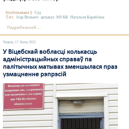
Апублікавана ў
Суд
Тэгі:
Ігар Вольніч
артыкул 369 КК
Натальля Карабліна
Падрабязьней ...
Чацвер, 17 Люты 2022
У Віцебскай вобласці колькасць
адміністрацыйных справаў па
палітычных матывах зменшылася праз
узмацненне рэпрэсій