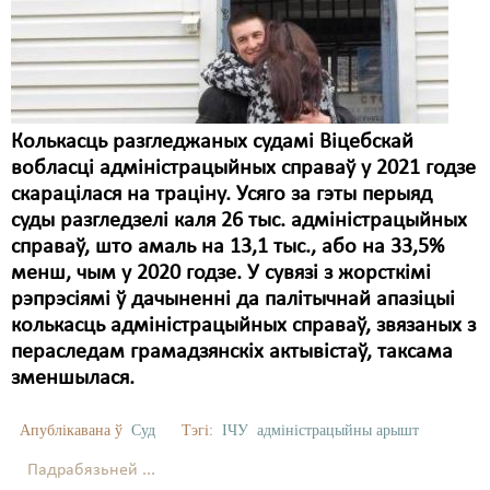
Колькасць разгледжаных судамі Віцебскай
вобласці адміністрацыйных справаў у 2021 годзе
скарацілася на траціну. Усяго за гэты перыяд
суды разгледзелі каля 26 тыс. адміністрацыйных
справаў, што амаль на 13,1 тыс., або на 33,5%
менш, чым у 2020 годзе. У сувязі з жорсткімі
рэпрэсіямі ў дачыненні да палітычнай апазіцыі
колькасць адміністрацыйных справаў, звязаных з
пераследам грамадзянскіх актывістаў, таксама
зменшылася.
Апублікавана ў
Суд
Тэгі:
ІЧУ
адміністрацыйны арышт
Падрабязьней ...