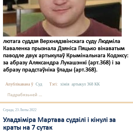
Карная псыхіятрыя
КПЧ ААН
Культурныя правы
ЛПП
лютага суддзя Верхнядзвінскага суду Людміла
Каваленка прызнала Дзяніса Пяцько вінаватым
Мігранты
паводле двух артыкулаў Крымінальнага Кодэксу:
Мірныя сходы
за абразу Аляксандра Лукашэнкі (арт.368) і за
абразу прадстаўніка ўлады (арт.368).
Палітвязьні
Праваабаронцы
Апублікавана ў
Суд
Тэгі:
хімія
артыкул 368 КК
Падрабязьней ...
Правы дзіцяці
Пэнітэнцыярная сыстэма
Серада, 23 Люты 2022
Уладзіміра Мартава судзілі і кінулі за
Распальваньне варожасьці
краты на 7 сутак
Рознае