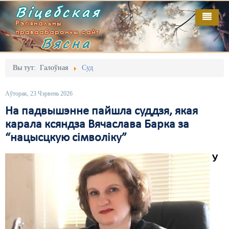
Віцебская
Рэгіянальны
праваабарончы сайт
Вясна
Галоўная
Выданьні
Адміністрацыйны перасьлед
Вы тут:
Галоўная
Суд
Відэа
Акцыі
Аўторак, 23 Чэрвень 2026
Кантакт
Безбар'ернае асяродзьдзе
На падвышэнне пайшла суддзя, якая
карала ксяндза Вячаслава Барка за
Пра нас
Выбары
“нацысцкую сімволіку”
RSS
Грамадзянскія ініцыятывы
У
Дзяржава
Дыскрымінацыя
Затрыманьні