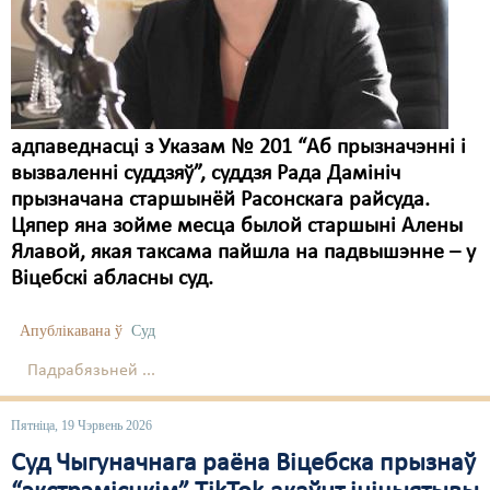
Карная псыхіятрыя
КПЧ ААН
Культурныя правы
ЛПП
адпаведнасці з Указам № 201 “Аб прызначэнні і
вызваленні суддзяў”, суддзя Рада Дамініч
Мігранты
прызначана старшынёй Расонскага райсуда.
Мірныя сходы
Цяпер яна зойме месца былой старшыні Алены
Ялавой, якая таксама пайшла на падвышэнне – у
Палітвязьні
Віцебскі абласны суд.
Праваабаронцы
Апублікавана ў
Суд
Правы дзіцяці
Падрабязьней ...
Пэнітэнцыярная сыстэма
Пятніца, 19 Чэрвень 2026
Распальваньне варожасьці
Суд Чыгуначнага раёна Віцебска прызнаў
Рознае