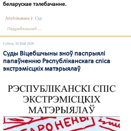
беларускае тэлебачанне.
Апублікавана ў
Суд
Падрабязьней ...
Субота, 16 Май 2026
Суды Віцебшчыны зноў паспрыялі
папаўненню Рэспубліканскага спіса
экстрэмісцкіх матэрыялаў