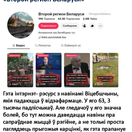
Гэта інтэрнэт- рэсурс з навінамі Віцебшчыны,
якія падаюцца ў відэафармаце. У яго 63, 3
тысячы падпісчыкаў. Але гледачоў у яго значна
болей, бо тут можна даведацца навіны пра
сапраўднае жыццё ў рэгіёне, а не толькі проста
паглядзець прыгожыя карцінкі, як гэта прапануе