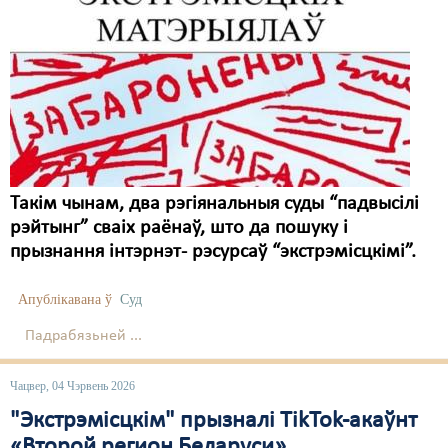
Такім чынам, два рэгіянальныя суды “падвысілі
рэйтынг” сваіх раёнаў, што да пошуку і
прызнання інтэрнэт- рэсурсаў “экстрэмісцкімі”.
Апублікавана ў
Суд
Падрабязьней ...
Чацвер, 04 Чэрвень 2026
"Экстрэмісцкім" прызналі ТikTok-акаўнт
«Второй регион Беларуси»