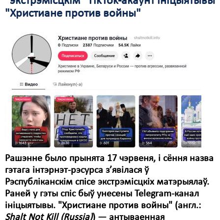
“экстрэмісцкім” TikTok-акаўнт ініцыятывы
"Христиане против войны"
Свабода слова
Свабода сумленьня
Суд
Сьмяротнае пакараньне
Экалёгія
Правы працоўных
Сацыяльныя правы
Рашэнне было прынята 17 чэрвеня, і сёння назва
гэтага інтэрнэт-рэсурса з’явілася ў
Рэспубліканскім спісе экстрэмісцкіх матэрыялаў.
Раней у гэты спіс быў унесены Telegram-канал
ініцыятывы. "Христиане против войны" (англ.:
Shalt Not Kill (Russia)
) — антываенная