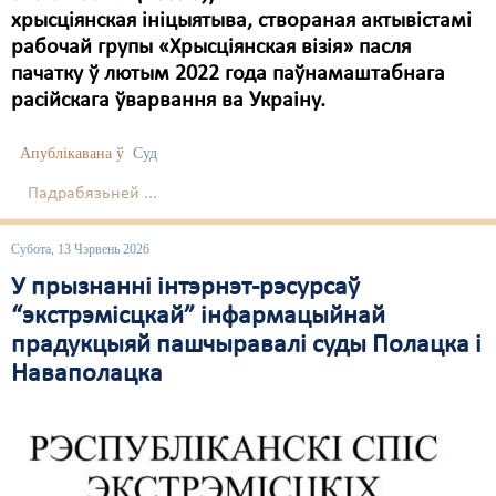
хрысціянская ініцыятыва, створаная актывістамі
рабочай групы «Хрысціянская візія» пасля
пачатку ў лютым 2022 года паўнамаштабнага
расійскага ўварвання ва Украіну.
Апублікавана ў
Суд
Падрабязьней ...
Субота, 13 Чэрвень 2026
У прызнанні інтэрнэт-рэсурсаў
“экстрэмісцкай” інфармацыйнай
прадукцыяй пашчыравалі суды Полацка і
Наваполацка