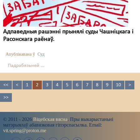
Адпаведныя рашэнні прынялі суды Чашніцкага і
Расонскага раёнаў.
Апублікавана ў
Суд
Падрабязьней ...
<<
<
1
2
3
4
5
6
7
8
9
10
>
>>
© 2011 - 2026
Віцебская вясна
. Пры выкарыстаньні
матэрыялаў абавязковая гіпэрспасылка. Email:
vit.spring@proton.me