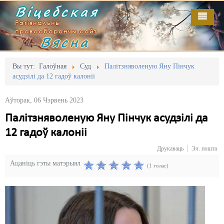
Віцебская
Рэгіянальны
праваабарончы сайт
Вясна
Галоўная
Выданьні
Адміністрацыйны перасьлед
Вы тут:
Галоўная
Суд
Палітзняволеную Яну Пінчук
асудзілі да 12 гадоў калоніі
Відэа
Акцыі
Аўторак, 06 Чэрвень 2023
Кантакт
Безбар'ернае асяродзьдзе
Палітзняволеную Яну Пінчук асудзілі да
Пра нас
Выбары
12 гадоў калоніі
RSS
Грамадзянскія ініцыятывы
Друкаваць
Эл. пошта
Ацаніць гэты матэрыял
Дзяржава
(1 голас)
Дыскрымінацыя
Затрыманьні