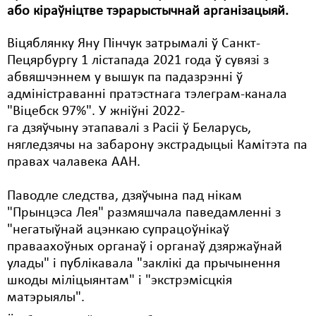
або кіраўніцтве тэрарыстычнай арганізацыяй.
Свабода слова
Віцяблянку Яну Пінчук затрымалі ў Санкт-
Свабода сумленьня
Пецярбургу 1 лістапада 2021 года ў сувязі з
абвяшчэннем у вышук па падазрэнні ў
Суд
адміністраванні пратэстнага тэлеграм-канала
Сьмяротнае пакараньне
"Віцебск 97%". У жніўні 2022-
га дзяўчыну этапавалі з Расіі ў Беларусь,
Экалёгія
нягледзячы на забарону экстрадыцыі Камітэта па
правах чалавека ААН.
Правы працоўных
Сацыяльныя правы
Паводле следства, дзяўчына пад нікам
"Прынцэса Лея" размяшчала паведамленні з
"негатыўнай ацэнкаю супрацоўнікаў
праваахоўных органаў і органаў дзяржаўнай
улады" і публікавала "заклікі да прычынення
шкоды міліцыянтам" і "экстрэмісцкія
матэрыялы".