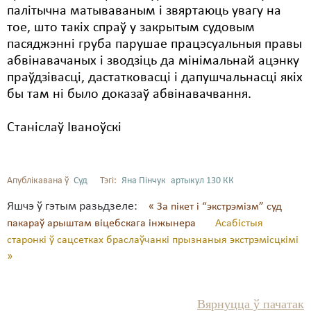
палітычна матываваным і звяртаюць увагу на
тое, што такіх спраў у закрытым судовым
пасяджэнні груба парушае працэсуальныя правы
абвінавачаных і зводзіць да мінімальнай ацэнку
праўдзівасці, дастатковасці і дапушчальнасці якіх
бы там ні было доказаў абвінавачвання.
Станіслаў Іваноўскі
Апублікавана ў
Суд
Тэгі:
Яна Пінчук
артыкул 130 КК
Яшчэ ў гэтым разьдзеле:
« За пікет і “экстрэмізм” суд
пакараў арыштам віцебскага інжынера
Асабістыя
старонкі ў сацсетках браслаўчанкі прызнаныя экстрэмісцкімі
»
Вярнуцца ў пачатак