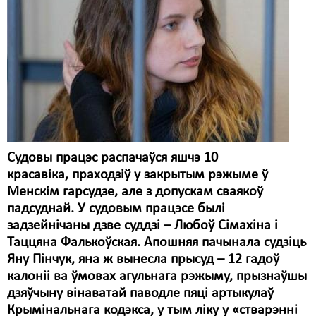
Карная псыхіятрыя
КПЧ ААН
Культурныя правы
ЛПП
Мігранты
Мірныя сходы
Судовы працэс распачаўся яшчэ 10
Палітвязьні
красавіка, праходзіў у закрытым рэжыме ў
Менскім гарсудзе, але з допускам сваякоў
Праваабаронцы
падсуднай. У судовым працэсе былі
задзейнічаны дзве суддзі – Любоў Сімахіна і
Правы дзіцяці
Таццяна Фалькоўская. Апошняя пачынала судзіць
Пэнітэнцыярная сыстэма
Яну Пінчук, яна ж вынесла прысуд – 12 гадоў
калоніі ва ўмовах агульнага рэжыму, прызнаўшы
Распальваньне варожасьці
дзяўчыну вінаватай паводле пяці артыкулаў
Крымінальнага кодэкса, у тым ліку у «стварэнні
Рознае