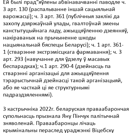
Ёй былі прад“яўлены абвінавачванні паводле ч.
3 арт. 130 (распальванне іншай сацыяльнай
варожасці); ч. 3 арт. 361 (публічныя заклікі да
захопу дзяржаўнай улады, гвалтоўнай змены
канстытуцыйнага ладу, ажыццяўленню дзеянняў,
накіраваных на прычыненне шкоды
нацыянальнай бяспецы Беларусі); ч. 1 арт. 361-
1 (стварэнне экстрэмісцкага фармавання); ч. 3
арт. 293 (навучанне для ўдзелу ў масавых
беспарадках); ч.1 арт. 290-4 (дзейнасць па
стварэнні арганізацыі для ажыццяўлення
тэрарыстычнай дзейнасці такой арганізацыяй,
або яе часткай ці яе структурнымі
падраздзяленнямі).
3 кастрычніка 2022г. беларуская праваабарончая
супольнасць прызнала Яну Пінчук палітычнай
зняволенай. Праваабаронцы лічаць
крымінальны пераслед ураджэнкі Віцебску