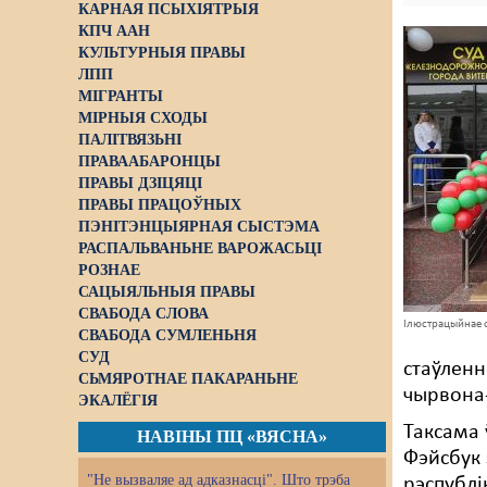
КАРНАЯ ПСЫХІЯТРЫЯ
КПЧ ААН
КУЛЬТУРНЫЯ ПРАВЫ
ЛПП
МІГРАНТЫ
МІРНЫЯ СХОДЫ
ПАЛІТВЯЗЬНІ
ПРАВААБАРОНЦЫ
ПРАВЫ ДЗІЦЯЦІ
ПРАВЫ ПРАЦОЎНЫХ
ПЭНІТЭНЦЫЯРНАЯ СЫСТЭМА
РАСПАЛЬВАНЬНЕ ВАРОЖАСЬЦІ
РОЗНАЕ
САЦЫЯЛЬНЫЯ ПРАВЫ
СВАБОДА СЛОВА
Ілюстрацыйнае 
СВАБОДА СУМЛЕНЬНЯ
СУД
стаўленн
СЬМЯРОТНАЕ ПАКАРАНЬНЕ
чырвона-
ЭКАЛЁГІЯ
Таксама 
НАВІНЫ ПЦ «ВЯСНА»
Фэйсбук 
"Не вызваляе ад адказнасці". Што трэба
рэспублі