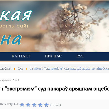
ская
на
рончы сайт
КАНТАКТ
ПРА НАС
RSS
алоўная
Суд
За пікет і “экстрэмізм” суд пакараў арыштам віцебск
 Чэрвень 2023
т і “экстрэмізм” суд пакараў арыштам віце
эты матэрыял
(1 голас)