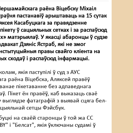
Першамайскага раёна Віцебску Міхаіл
раўня пастанавіў арыштаваць на 15 сутак
ксея Касабуцкага за правядзенне
пікету ў сацыяльных сетках і за распаўсюд
іх» матэрыялаў. У якасці абаронцы ў судзе
двакат Дзяніс Ястраб, які не змог
нстытуцыйныя правы свайго кліента на
ых сходаў і распаўсюд інфармацыі.
олам, якія паступілі ў суд з АУС
а раёна Віцебска, Аляксей правёў
ванае пікетаванне без адпаведнага
аў. Пікет ён правёў, каб выказаць сваё
у выглядзе фатаграфій з выявай сцяга бел-
ацыяльнай сетцы Фэйсбук.
буцкі на сваёй старонцы ў той жа СС
Y" і "Белсат", якія ўключаны судамі ў