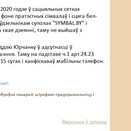
2020 годзе ў сацыяльных сетках
фоне пратэстных сімвалаў і сцяга бел-
ўдзельнікам суполак "SYMBAL.BY" і
 свае дзеянні, таму не выйшаў з
ддзю Юрчанку ў адсутнасці ў
ння. Таму на падставе ч.1 арт.24.23
 15 сутак і канфіскаваў мабільны тэлефон.
 КаАП
уброўна пакаралі штрафамі прадпрымальніцу і
Вярнуцца ў пачатак