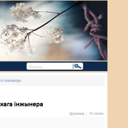
ага інжынера
бскага інжынера
Друкаваць
Эл. пошта