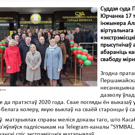
Суддзя суда 
Юрчанка 17 т
інжынера Аля
віртуальнага 
«экстрэмісцк
прысутнічаў а
абараніць ка
свабоду мірн
Згодна пратак
Першамайскаг
несанкцыяна
фота
дазволу ўлад
е да пратэстаў 2020 года. Свае погляды ён выказаў 
белага колеру, якую выклаў на сваёй старонцы ў с
ў матэрыялах справы меліся доказы таго, што Каса
з'яўляўся падпісчыкам на Telegram-каналы "SYMBAL.B
канскі спіс экстрэмісцкіх матэрыялаў.