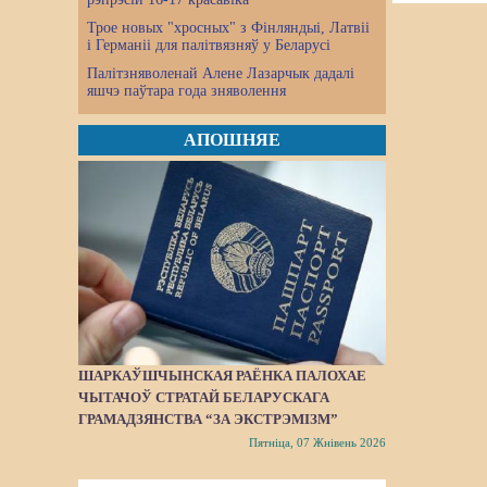
Трое новых "хросных" з Фінляндыі, Латвіі
і Германіі для палітвязняў у Беларусі
Палітзняволенай Алене Лазарчык дадалі
яшчэ паўтара года зняволення
АПОШНЯЕ
ШАРКАЎШЧЫНСКАЯ РАЁНКА ПАЛОХАЕ
ЧЫТАЧОЎ СТРАТАЙ БЕЛАРУСКАГА
ГРАМАДЗЯНСТВА “ЗА ЭКСТРЭМІЗМ”
Пятніца, 07 Жнівень 2026