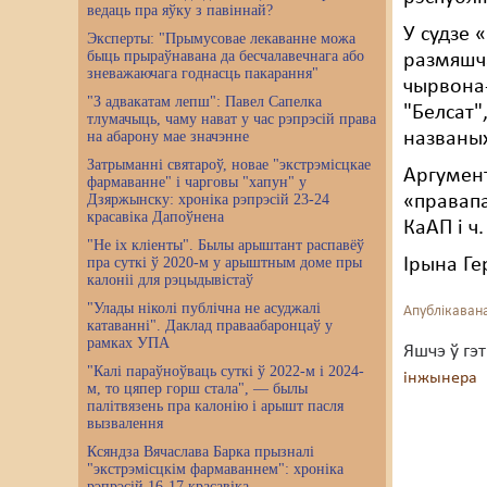
ведаць пра яўку з павіннай?
У судзе 
Эксперты: "Прымусовае лекаванне можа
быць прыраўнавана да бесчалавечнага або
размяшча
зневажаючага годнасць пакарання"
чырвона-
"З адвакатам лепш": Павел Сапелка
"Белсат"
тлумачыць, чаму нават у час рэпрэсій права
на абарону мае значэнне
названых
Затрыманні святароў, новае "экстрэмісцкае
Аргумент
фармаванне" і чарговы "хапун" у
Дзяржынску: хроніка рэпрэсій 23-24
«правапа
красавіка Дапоўнена
КаАП і ч
"Не іх кліенты". Былы арыштант распавёў
пра суткі ў 2020-м у арыштным доме пры
Ірына Ге
калоніі для рэцыдывістаў
"Улады ніколі публічна не асуджалі
Апублікавана
катаванні". Даклад праваабаронцаў у
рамках УПА
Яшчэ ў гэ
"Калі параўноўваць суткі ў 2022-м і 2024-
інжынера
м, то цяпер горш стала", — былы
палітвязень пра калонію і арышт пасля
вызвалення
Ксяндза Вячаслава Барка прызналі
"экстрэмісцкім фармаваннем": хроніка
рэпрэсій 16-17 красавіка