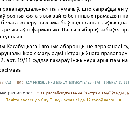
«правапарушальнік» патлумачыў, што сапраўды ён у 
ў розныя фота з выявай сябе і іншых грамадзян на 
белага колеру, таксама быў падпісаны і з'яўляецца 
, дзе чытаў інфармацыю. Пасля выбараў забыўся пра
 суполак.
ы Касабуцкага і ягоныя абаронцы не пераканалі су
рушальніка» складу адміністрацыйнага правапарушэ
. 2. арт. 19/11 суддзя пакараў інжынера арыштам на
расімава
 ў
Суд
Тэгі:
адміністрацыйны арышт
артыкул 2423 КаАП
артыкул 19 11
тым разьдзеле:
« За распаўсюджванне "экстрэмізму" ўлады Д
Палітзняволеную Яну Пінчук асудзілі да 12 гадоў калоніі »