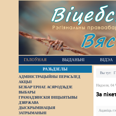
Віцеб
Вяс
Рэгіянальны правааба
ГАЛОЎНАЯ
ВЫДАНЬНІ
ВІДЭА
РАЗЬДЗЕЛЫ
Вы тут:
Г
АДМІНІСТРАЦЫЙНЫ ПЕРАСЬЛЕД
АКЦЫІ
Нядзеля, 04
БЕЗБАР'ЕРНАЕ АСЯРОДЗЬДЗЕ
ВЫБАРЫ
За піке
ГРАМАДЗЯНСКІЯ ІНІЦЫЯТЫВЫ
ДЗЯРЖАВА
ДЫСКРЫМІНАЦЫЯ
Ацаніць г
ЗАТРЫМАНЬНІ