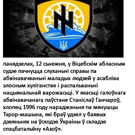
Карная псыхіятрыя
КПЧ ААН
Культурныя правы
ЛПП
Мігранты
Мірныя сходы
панядзелак, 12 сьнежня, у Віцебскім абласным
судзе пачнуцца слуханьні справы па
Палітвязьні
абвінавачваньні маладых людзей у асабліва
Праваабаронцы
злосным хуліганстве і распальваньні
нацыянальнай варожасьці. У якасьці галоўнага
Правы дзіцяці
абвінавачанага паўстане Станіслаў Ганчароў,
хлопец 1996 году нараджэньня па мянушцы
Пэнітэнцыярная сыстэма
Тэрор-машына, які браў удзел у баявых
Распальваньне варожасьці
дзеяньнях на ўсходзе Ўкраіны ў складзе
спэцбатальёну «Азоў».
Рознае