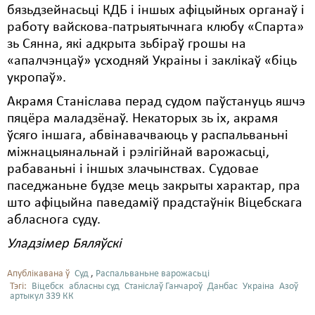
бязьдзейнасьці КДБ і іншых афіцыйных органаў і
работу вайскова-патрыятычнага клюбу «Спарта»
зь Сянна, які адкрыта зьбіраў грошы на
«апалчэнцаў» усходняй Украіны і заклікаў «біць
укропаў».
Акрамя Станіслава перад судом паўстануць яшчэ
пяцёра маладзёнаў. Некаторых зь іх, акрамя
ўсяго іншага, абвінавачваюць у распальваньні
міжнацыянальнай і рэлігійнай варожасьці,
рабаваньні і іншых злачынствах. Судовае
паседжаньне будзе мець закрыты характар, пра
што афіцыйна паведаміў прадстаўнік Віцебскага
абласнога суду.
Уладзімер Бяляўскі
Апублікавана ў
Суд
,
Распальваньне варожасьці
Тэгі:
Віцебск
абласны суд
Станіслаў Ганчароў
Данбас
Украіна
Азоў
артыкул 339 КК