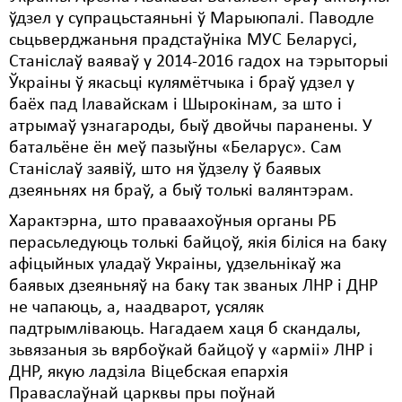
ўдзел у супрацьстаяньні ў Марыюпалі. Паводле
сьцьверджаньня прадстаўніка МУС Беларусі,
Станіслаў ваяваў у 2014-2016 гадох на тэрыторыі
Ўкраіны ў якасьці кулямётчыка і браў удзел у
баёх пад Ілавайскам і Шырокінам, за што і
атрымаў узнагароды, быў двойчы паранены. У
батальёне ён меў пазыўны «Беларус». Сам
Станіслаў заявіў, што ня ўдзелу ў баявых
дзеяньнях ня браў, а быў толькі валянтэрам.
Характэрна, што праваахоўныя органы РБ
перасьледуюць толькі байцоў, якія біліся на баку
афіцыйных уладаў Украіны, удзельнікаў жа
баявых дзеяньняў на баку так званых ЛНР і ДНР
не чапаюць, а, наадварот, усяляк
падтрымліваюць. Нагадаем хаця б скандалы,
зьвязаныя зь вярбоўкай байцоў у «арміі» ЛНР і
ДНР, якую ладзіла Віцебская епархія
Праваслаўнай царквы пры поўнай