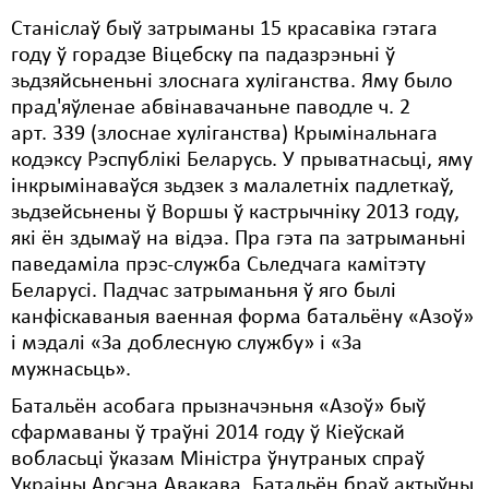
Станіслаў быў затрыманы 15 красавіка гэтага
Свабода слова
году ў горадзе Віцебску па падазрэньні ў
зьдзяйсьненьні злоснага хуліганства. Яму было
Свабода сумленьня
прад'яўленае абвінавачаньне паводле ч. 2
Суд
арт. 339 (злоснае хуліганства) Крымінальнага
кодэксу Рэспублікі Беларусь. У прыватнасьці, яму
Сьмяротнае пакараньне
інкрымінаваўся зьдзек з малалетніх падлеткаў,
зьдзейсьнены ў Воршы ў кастрычніку 2013 году,
Экалёгія
які ён здымаў на відэа. Пра гэта па затрыманьні
Правы працоўных
паведаміла прэс-служба Сьледчага камітэту
Беларусі. Падчас затрыманьня ў яго былі
Сацыяльныя правы
канфіскаваныя ваенная форма батальёну «Азоў»
і мэдалі «За доблесную службу» і «За
мужнасьць».
Батальён асобага прызначэньня «Азоў» быў
сфармаваны ў траўні 2014 году ў Кіеўскай
вобласьці ўказам Міністра ўнутраных спраў
Украіны Арсэна Авакава. Батальён браў актыўны