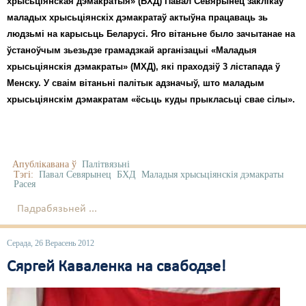
хрысьціянская дэмакратыя» (БХД) Павал Севярынец заклікаў
маладых хрысьціянскіх дэмакратаў актыўна працаваць зь
людзьмі на карысьць Беларусі. Яго вітаньне было зачытанае на
ўстаноўчым зьезьдзе грамадзкай арганізацыі «Маладыя
хрысьціянскія дэмакраты» (МХД), які праходзіў 3 лістапада ў
Менску. У сваім вітаньні палітык адзначыў, што маладым
хрысьціянскім дэмакратам «ёсьць куды прыкласьці свае сілы».
Апублікавана ў
Палітвязьні
Тэгі:
Павал Севярынец
БХД
Маладыя хрысьціянскія дэмакраты
Расея
Падрабязьней ...
Серада, 26 Верасень 2012
Сяргей Каваленка на свабодзе!