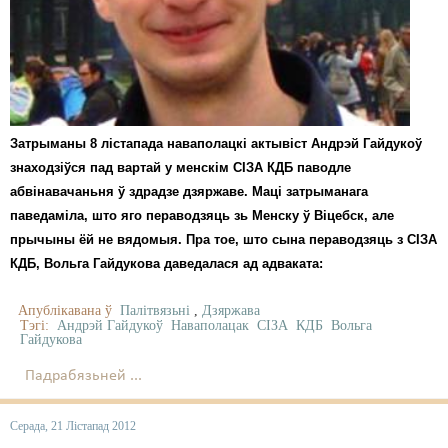
Карная псыхіятрыя
КПЧ ААН
Культурныя правы
ЛПП
Затрыманы 8 лістапада наваполацкі актывіст Андрэй Гайдукоў
Мігранты
знаходзіўся пад вартай у менскім СІЗА КДБ паводле
абвінавачаньня ў здрадзе дзяржаве. Маці затрыманага
Мірныя сходы
паведаміла, што яго пераводзяць зь Менску ў Віцебск, але
прычыны ёй не вядомыя. Пра тое, што сына пераводзяць з СІЗА
Палітвязьні
КДБ, Вольга Гайдукова даведалася ад адваката:
Праваабаронцы
Апублікавана ў
Палітвязьні
,
Дзяржава
Правы дзіцяці
Тэгі:
Андрэй Гайдукоў
Наваполацак
СІЗА
КДБ
Вольга
Гайдукова
Пэнітэнцыярная сыстэма
Падрабязьней ...
Распальваньне варожасьці
Серада, 21 Лістапад 2012
Рознае