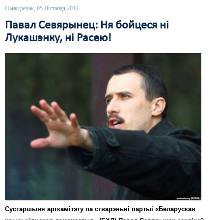
Панядзелак, 05 Лістапад 2012
Павал Севярынец: Ня бойцеся ні
Лукашэнку, ні Расею!
Сустаршыня аргкамітэту па стварэньні партыі «Беларуская