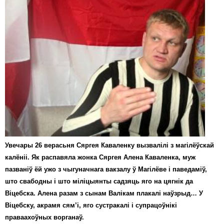
Увечары 26 верасьня Сяргея Каваленку вызвалілі з магілёўскай
калёніі. Як распавяла жонка Сяргея Алена Каваленка, муж
пазваніў ёй ужо з чыгуначнага вакзалу ў Магілёве і паведаміў,
што свабодны і што міліцыянты садзяць яго на цягнік да
Віцебска. Алена разам з сынам Валікам плакалі наўзрыд… У
Віцебску, акрамя сям’і, яго сустракалі і супрацоўнікі
праваахоўных ворганаў.