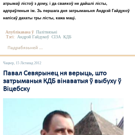
атрымаў лістоў з дому, і да сваякоў не дайшлі лісты,
адпраўленыя ім. Зь першага дня затрыманьня Андрэй Гайдукоў
напісаў дахаты тры лісты, кажа маці.
Апублікавана ў
Палітвязьні
Тэгі:
Андрэй Гайдукоў
СІЗА
КДБ
Падрабязьней ...
Чацвер, 15 Лістапад 2012
Павал Севярынец ня верыць, што
затрыманыя КДБ вінаватыя ў выбуху ў
Віцебску