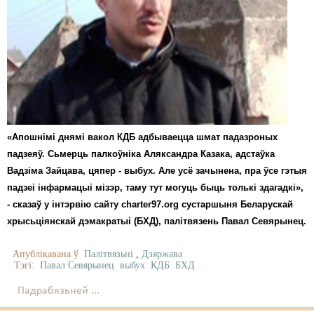
«Апошнімі днямі вакол КДБ адбываецца шмат падазроных
падзеяў. Сьмерць палкоўніка Аляксандра Казака, адстаўка
Вадзіма Зайцава, цяпер - выбух. Але усё зачынена, пра ўсе гэтыя
падзеі інфармацыі мізэр, таму тут могуць быць толькі здагадкі»,
- сказаў у інтэрвію сайту charter97.org сустаршыня Беларускай
хрысьціянскай дэмакратыі (БХД), палітвязень Павал Севярынец.
Апублікавана ў
Палітвязьні
,
Дзяржава
Тэгі:
Павал Севярынец
выбух
КДБ
БХД
Падрабязьней ...