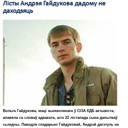
Лісты Андрэя Гайдукова дадому не
Свабода слова
даходзяць
Свабода сумленьня
Суд
Сьмяротнае пакараньне
Экалёгія
Правы працоўных
Сацыяльныя правы
Вольга Гайдукова, маці зьняволенага ў СІЗА КДБ актывіста,
апавяла са словаў адваката, што 22 лістапада сына дапытваў
сьледчы. Паводле спадарыні Гайдуковай, Андрэй дагэтуль не