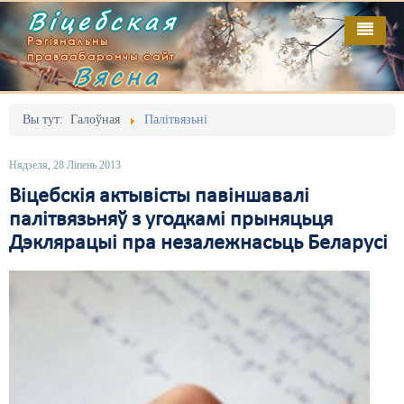
Віцебская
Рэгіянальны
праваабарончы сайт
Вясна
Галоўная
Выданьні
Адміністрацыйны перасьлед
Вы тут:
Галоўная
Палітвязьні
Відэа
Акцыі
Нядзеля, 28 Ліпень 2013
Кантакт
Безбар'ернае асяродзьдзе
Віцебскія актывісты павіншавалі
палітвязьняў з угодкамі прыняцьця
Пра нас
Выбары
Дэклярацыі пра незалежнасьць Беларусі
RSS
Грамадзянскія ініцыятывы
Дзяржава
Дыскрымінацыя
Затрыманьні