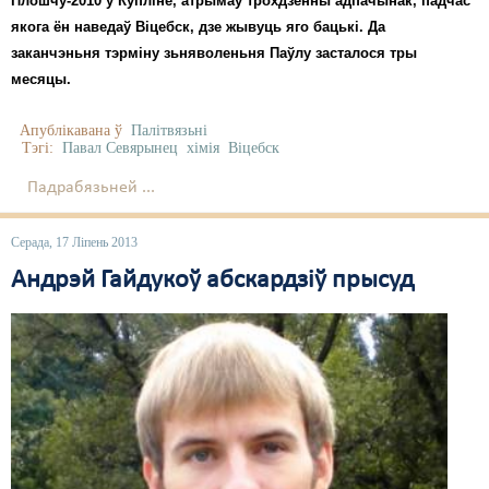
Плошчу-2010 у Купліне, атрымаў трохдзённы адпачынак, падчас
якога ён наведаў Віцебск, дзе жывуць яго бацькі. Да
заканчэньня тэрміну зьняволеньня Паўлу засталося тры
месяцы.
Апублікавана ў
Палітвязьні
Тэгі:
Павал Севярынец
хімія
Віцебск
Падрабязьней ...
Серада, 17 Ліпень 2013
Андрэй Гайдукоў абскардзіў прысуд