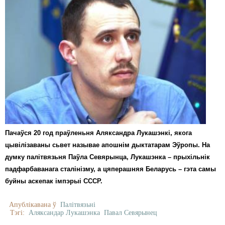
Пачаўся 20 год праўленьня Аляксандра Лукашэнкі, якога
цывілізаваны сьвет называе апошнім дыктатарам Эўропы. На
думку палітвязьня Паўла Севярынца, Лукашэнка – прыхільнік
падфарбаванага сталінізму, а цяперашняя Беларусь – гэта самы
буйны аскепак імпэрыі СССР.
Апублікавана ў
Палітвязьні
Тэгі:
Аляксандар Лукашэнка
Павал Севярынец