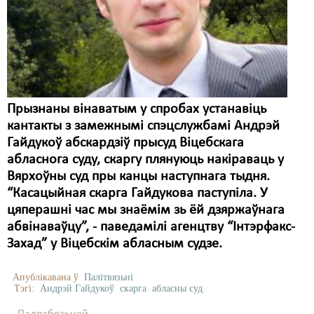
Прызнаны вінаватым у спробах устанавіць
кантакты з замежнымі спэцслужбамі Андрэй
Гайдукоў абскардзіў прысуд Віцебскага
абласнога суду, скаргу плянуюць накіраваць у
Вярхоўны суд пры канцы наступнага тыдня.
“Касацыйная скарга Гайдукова паступіла. У
цяперашні час мы знаёмім зь ёй дзяржаўнага
абвінаваўцу”, - паведамілі агенцтву “Інтэрфакс-
Захад” у Віцебскім абласным судзе.
Апублікавана ў
Палітвязьні
Тэгі:
Андрэй Гайдукоў
скарга
абласны суд
Падрабязьней ...