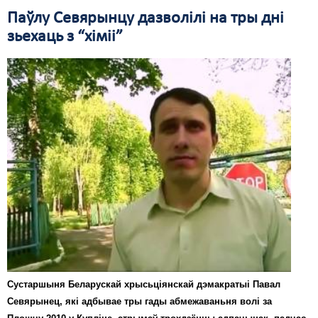
Паўлу Севярынцу дазволілі на тры дні
Свабода слова
зьехаць з “хіміі”
Свабода сумленьня
Суд
Сьмяротнае пакараньне
Экалёгія
Правы працоўных
Сацыяльныя правы
Сустаршыня Беларускай хрысьціянскай дэмакратыі Павал
Севярынец, які адбывае тры гады абмежаваньня волі за