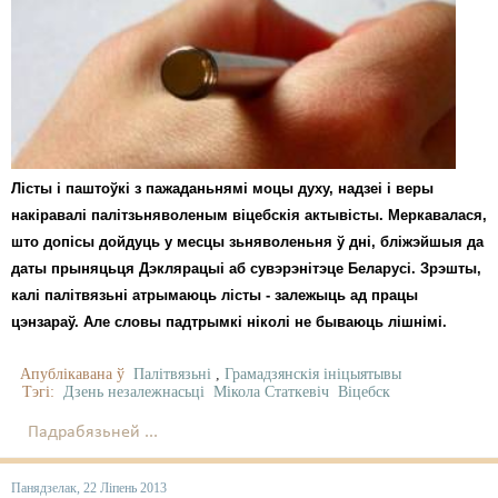
Карная псыхіятрыя
КПЧ ААН
Культурныя правы
ЛПП
Мігранты
Лісты і паштоўкі з пажаданьнямі моцы духу, надзеі і веры
накіравалі палітзьняволеным віцебскія актывісты. Меркавалася,
Мірныя сходы
што допісы дойдуць у месцы зьняволеньня ў дні, бліжэйшыя да
Палітвязьні
даты прыняцьця Дэклярацыі аб сувэрэнітэце Беларусі. Зрэшты,
калі палітвязьні атрымаюць лісты - залежыць ад працы
Праваабаронцы
цэнзараў. Але словы падтрымкі ніколі не бываюць лішнімі.
Правы дзіцяці
Апублікавана ў
Палітвязьні
,
Грамадзянскія ініцыятывы
Тэгі:
Дзень незалежнасьці
Мікола Статкевіч
Віцебск
Пэнітэнцыярная сыстэма
Падрабязьней ...
Распальваньне варожасьці
Панядзелак, 22 Ліпень 2013
Рознае