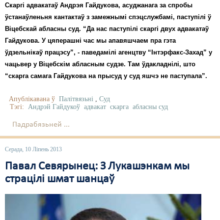
Скаргі адвакатаў Андрэя Гайдукова, асуджанага за спробы
ўстанаўленьня кантактаў з замежнымі спэцслужбамі, паступілі ў
Віцебскай абласны суд. “Да нас паступілі скаргі двух адвакатаў
Гайдукова. У цяперашні час мы апавяшчаем пра гэта
ўдзельнікаў працэсу”, - паведамілі агенцтву “Інтэрфакс-Захад” у
чацьвер у Віцебскім абласным судзе. Там ўдакладнілі, што
“скарга самага Гайдукова на прысуд у суд яшчэ не паступала”.
Апублікавана ў
Палітвязьні
,
Суд
Тэгі:
Андрэй Гайдукоў
адвакат
скарга
абласны суд
Падрабязьней ...
Серада, 10 Ліпень 2013
Павал Севярынец: З Лукашэнкам мы
страцілі шмат шанцаў