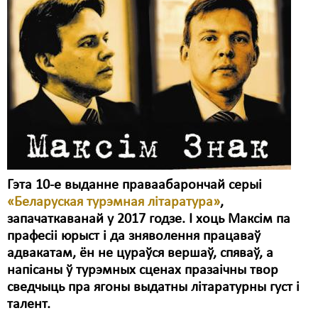
Карная псыхіятрыя
КПЧ ААН
Культурныя правы
ЛПП
Мігранты
Мірныя сходы
Палітвязьні
Гэта 10-е выданне праваабарончай серыі
Праваабаронцы
«Беларуская турэмная літаратура»
,
запачаткаванай у 2017 годзе. І хоць Максім па
Правы дзіцяці
прафесіі юрыст і да зняволення працаваў
адвакатам, ён не цураўся вершаў, спяваў, а
Пэнітэнцыярная сыстэма
напісаны ў турэмных сценах празаічны твор
Распальваньне варожасьці
сведчыць пра ягоны выдатны літаратурны густ і
талент.
Рознае