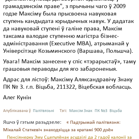
грамадзянскім праве", з прычыны чаго ў 2009
годзе Максіму была прысвоена навуковая
ступень кандыдата юрыдычных навук. У дадатак
да навуковай ступені ў галіне права, Максім
таксама валодае ступенню магістра бізнес-
адміністравання (Executive MBA), атрыманай у
Універсітэце Козьминского (Варшава, Польшча).
Увага! Максім занесене у спіс «тэрарыстаў», таму
грашовыя пераводы для яго забароненыя.
Адрас для лістоў: Максіму Аляксандравічу Знаку
ПК № 3. г.п. Віцьба, 211322, Віцебская вобласць.
Алег Кунін
Апублікавана ў
Палітвязьні
Тэгі:
Максім Знак
ПК №3
Віцьба
Яшчэ ў гэтым разьдзеле:
« Падтрымай палітвязня:
Мікалай Статкевіч знаходзіцца за кратамі 900 дзён
Пенсіянерку Эму Сцепулёнак асудзілі да 2 гадоў калоніі за