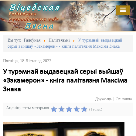
Віцебская
Рэгіянальны
праваабарончы сайт
Вясна
Галоўная
Выданьні
Адміністрацыйны перасьлед
Вы тут:
Галоўная
Палітвязьні
У турэмнай выдавецкай
серыі выйшаў «Зэкамерон» - кніга палітвязня Максіма Знака
Відэа
Акцыі
Пятніца, 18 Лістапад 2022
Кантакт
Безбар'ернае асяродзьдзе
У турэмнай выдавецкай серыі выйшаў
Пра нас
Выбары
«Зэкамерон» - кніга палітвязня Максіма
RSS
Грамадзянскія ініцыятывы
Знака
Друкаваць
Эл. пошта
Дзяржава
Ацаніць гэты матэрыял
(1 голас)
Дыскрымінацыя
Затрыманьні