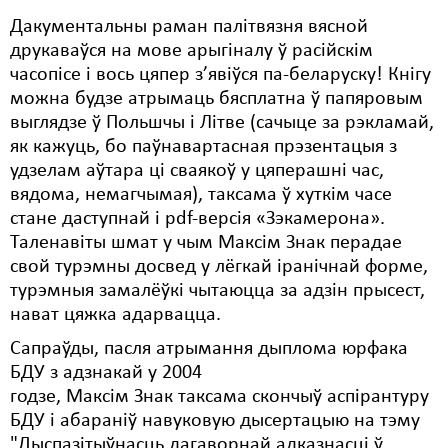
Дакументальны раман палітвязня вясной
Свабода слова
друкаваўся на мове арыгіналу ў расійскім
часопісе і вось цяпер з’явіўся па-беларуску! Кнігу
Свабода сумленьня
можна будзе атрымаць бясплатна ў папяровым
Суд
выглядзе ў Польшчы і Літве (сачыце за рэкламай,
як кажуць, бо паўнавартасная прэзентацыя з
Сьмяротнае пакараньне
удзелам аўтара ці сваякоў у цяперашні час,
вядома, немагчымая), таксама ў хуткім часе
Экалёгія
стане даступнай і pdf-версія «Зэкамерона».
Правы працоўных
Таленавіты шмат у чым Максім Знак перадае
свой турэмны досвед у лёгкай іранічнай форме,
Сацыяльныя правы
турэмныя замалёўкі чытаюцца за адзін прысест,
нават цяжка адарвацца.
Сапраўды, пасля атрымання дыплома юрфака
БДУ з адзнакай у 2004
годзе, Максім Знак таксама скончыў аспірантуру
БДУ і абараніў навуковую дысертацыю на тэму
"Дыспазітыўнасць дагаворнай адказнасці ў