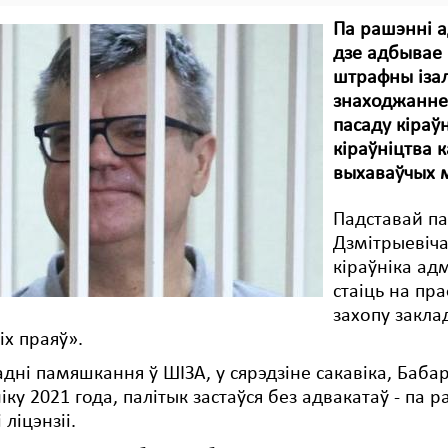
Па рашэнні а
дзе адбывае 
штрафны ізал
знаходжанне 
пасаду кіраў
кіраўніцтва 
выхаваўчых 
Падставай п
Дзмітрыевіча
кіраўніка ад
стаіць на пра
захопу закла
кіх праяў».
дні памяшкання ў ШІЗА, у сярэдзіне сакавіка, Баб
іку 2021 года, палітык застаўся без адвакатаў - па 
 ліцэнзіі.