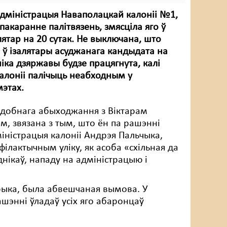
дміністрацыя Наваполацкай калоніі №1,
пакаранне палітвязень, змясціла яго ў
ятар на 20 сутак. Не выключана, што
ў ізалятары асуджанага кандыдата на
ніка дзяржавы будзе працягнута, калі
калоніі палічыць неабходным у
мэтах.
адобнага абыходжання з Віктарам
м, звязана з тым, што ён па рашэнні
міністрацыя калоніі Андрэя Пальчыка,
філактычным уліку, як асоба «схільная да
днікаў, нападу на адміністрацыю і
арыка, была абвешчаная вымова. У
рашэнні ўладаў усіх яго абаронцаў