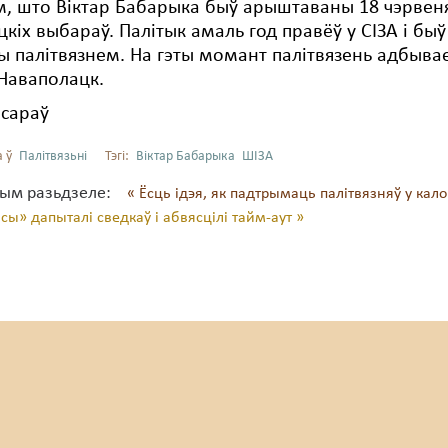
, што Віктар Бабарыка быў арыштаваны 18 чэрвеня 
цкіх выбараў. Палітык амаль год правёў у СІЗА і бы
 палітвязнем. На гэты момант палітвязень адбывае
 Наваполацк.
ісараў
 ў
Палітвязьні
Тэгі:
Віктар Бабарыка
ШІЗА
тым разьдзеле:
« Ёсць ідэя, як падтрымаць палітвязняў у кал
ы» дапыталі сведкаў і абвясцілі тайм-аут »