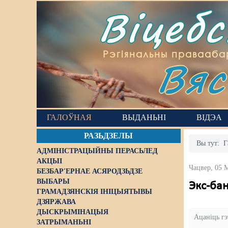
Віцеб
Вяс
Рэгіянальны правааба
ГАЛОЎНАЯ
ВЫДАНЬНІ
ВІДЭА
РАЗЬДЗЕЛЫ
Вы тут:
Г
АДМІНІСТРАЦЫЙНЫ ПЕРАСЬЛЕД
АКЦЫІ
Чацвер, 05 
БЕЗБАР'ЕРНАЕ АСЯРОДЗЬДЗЕ
ВЫБАРЫ
Экс-бан
ГРАМАДЗЯНСКІЯ ІНІЦЫЯТЫВЫ
ДЗЯРЖАВА
ДЫСКРЫМІНАЦЫЯ
Ацаніць г
ЗАТРЫМАНЬНІ