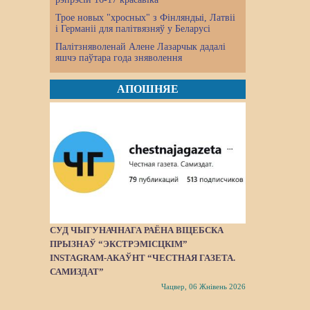
Трое новых "хросных" з Фінляндыі, Латвіі
і Германіі для палітвязняў у Беларусі
Палітзняволенай Алене Лазарчык дадалі
яшчэ паўтара года зняволення
АПОШНЯЕ
СУД ЧЫГУНАЧНАГА РАЁНА ВІЦЕБСКА
ПРЫЗНАЎ “ЭКСТРЭМІСЦКІМ”
INSTAGRAM-АКАЎНТ “ЧЕСТНАЯ ГАЗЕТА.
САМИЗДАТ”
Чацвер, 06 Жнівень 2026