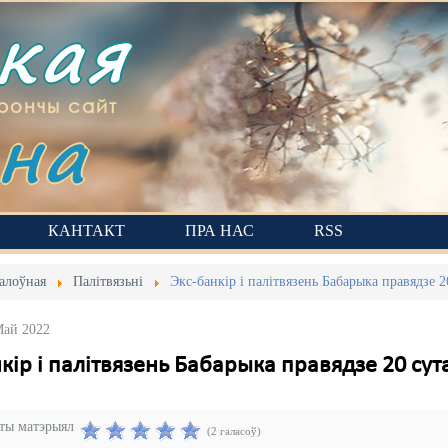
ская
на
рончы сайт
КАНТАКТ
ПРА НАС
RSS
алоўная
Палітвязьні
Экс-банкір і палітвязень Бабарыка правядзе 
Май 2022
кір і палітвязень Бабарыка правядзе 20 су
эты матэрыял
(2 галасоў)