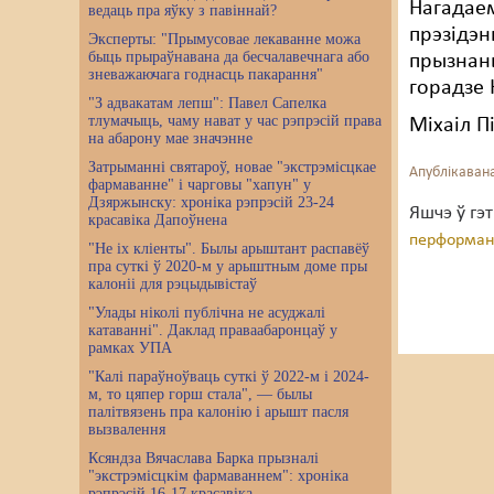
Нагадаем
ведаць пра яўку з павіннай?
прэзідэн
Эксперты: "Прымусовае лекаванне можа
быць прыраўнавана да бесчалавечнага або
прызнаны
зневажаючага годнасць пакарання"
горадзе
"З адвакатам лепш": Павел Сапелка
тлумачыць, чаму нават у час рэпрэсій права
Міхаіл П
на абарону мае значэнне
Затрыманні святароў, новае "экстрэмісцкае
Апублікавана
фармаванне" і чарговы "хапун" у
Дзяржынску: хроніка рэпрэсій 23-24
Яшчэ ў гэ
красавіка Дапоўнена
перформанс
"Не іх кліенты". Былы арыштант распавёў
пра суткі ў 2020-м у арыштным доме пры
калоніі для рэцыдывістаў
"Улады ніколі публічна не асуджалі
катаванні". Даклад праваабаронцаў у
рамках УПА
"Калі параўноўваць суткі ў 2022-м і 2024-
м, то цяпер горш стала", — былы
палітвязень пра калонію і арышт пасля
вызвалення
Ксяндза Вячаслава Барка прызналі
"экстрэмісцкім фармаваннем": хроніка
рэпрэсій 16-17 красавіка