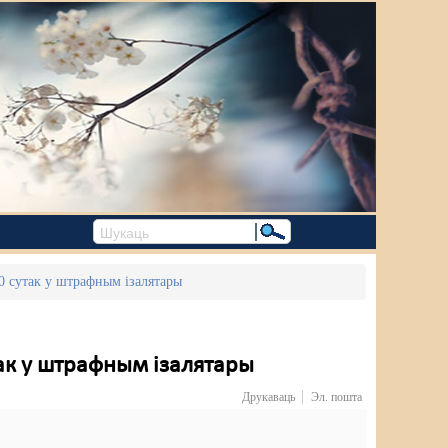
20 сутак у штрафным ізалятары
так у штрафным ізалятары
Друкаваць
Эл. пошта