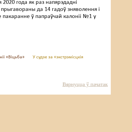
2020 года як раз напярэдадні
ў прыгавораны да 14 гадоў зняволення і
 пакаранне ў папраўчай калоніі №1 у
оніі «Віцьба»
У судзе за «экстрэмісцкія
Вярнуцца ў пачатак