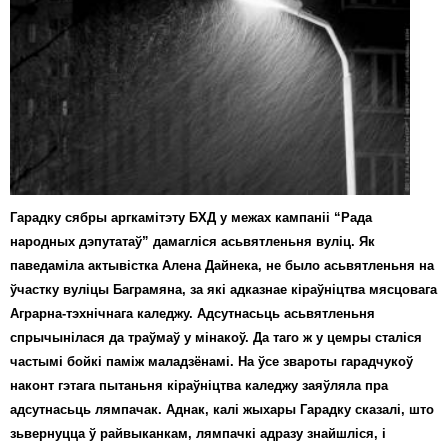
Карная псыхіятрыя
КПЧ ААН
Культурныя правы
ЛПП
Мігранты
Мірныя сходы
Гарадку сябры аргкамітэту БХД у межах кампаніі “Рада
Палітвязьні
народных дэпутатаў” дамагліся асьвятленьня вуліц. Як
паведаміла актывістка Алена Дайнека, не было асьвятленьня на
Праваабаронцы
ўчастку вуліцы Баграмяна, за які адказнае кіраўніцтва мясцовага
Аграрна-тэхнічнага каледжу. Адсутнасьць асьвятленьня
Правы дзіцяці
спрычынілася да траўмаў у мінакоў. Да таго ж у цемры сталіся
Пэнітэнцыярная сыстэма
частымі бойкі паміж маладзёнамі. На ўсе звароты гарадчукоў
наконт гэтага пытаньня кіраўніцтва каледжу заяўляла пра
Распальваньне варожасьці
адсутнасьць лямпачак. Аднак, калі жыхары Гарадку сказалі, што
зьвернуцца ў райвыканкам, лямпачкі адразу знайшліся, і
Рознае