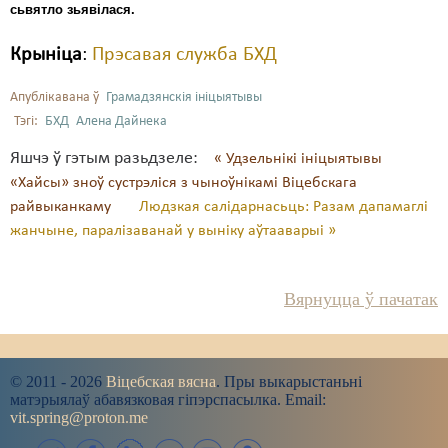
сьвятло зьявілася.
Свабода слова
Крыніца
:
Прэсавая служба БХД
Свабода сумленьня
Апублікавана ў
Грамадзянскія ініцыятывы
Суд
Тэгі:
БХД
Алена Дайнека
Сьмяротнае пакараньне
Яшчэ ў гэтым разьдзеле:
« Удзельнікі ініцыятывы
«Хайсы» зноў сустрэліся з чыноўнікамі Віцебскага
Экалёгія
райвыканкаму
Людзкая салідарнасьць: Разам дапамаглі
жанчыне, паралізаванай у выніку аўтааварыі »
Правы працоўных
Сацыяльныя правы
Вярнуцца ў пачатак
© 2011 - 2026
Віцебская вясна
. Пры выкарыстаньні
матэрыялаў абавязковая гіпэрспасылка. Email:
vit.spring@proton.me