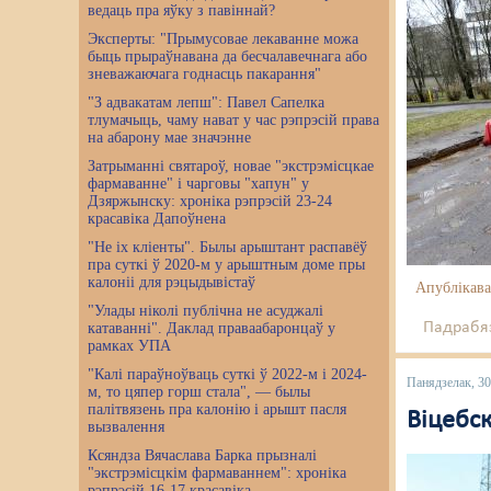
ведаць пра яўку з павіннай?
Эксперты: "Прымусовае лекаванне можа
быць прыраўнавана да бесчалавечнага або
зневажаючага годнасць пакарання"
"З адвакатам лепш": Павел Сапелка
тлумачыць, чаму нават у час рэпрэсій права
на абарону мае значэнне
Затрыманні святароў, новае "экстрэмісцкае
фармаванне" і чарговы "хапун" у
Дзяржынску: хроніка рэпрэсій 23-24
красавіка Дапоўнена
"Не іх кліенты". Былы арыштант распавёў
пра суткі ў 2020-м у арыштным доме пры
калоніі для рэцыдывістаў
Апублікава
"Улады ніколі публічна не асуджалі
Падрабяз
катаванні". Даклад праваабаронцаў у
рамках УПА
"Калі параўноўваць суткі ў 2022-м і 2024-
Панядзелак, 30
м, то цяпер горш стала", — былы
палітвязень пра калонію і арышт пасля
Віцебск
вызвалення
Ксяндза Вячаслава Барка прызналі
"экстрэмісцкім фармаваннем": хроніка
рэпрэсій 16-17 красавіка