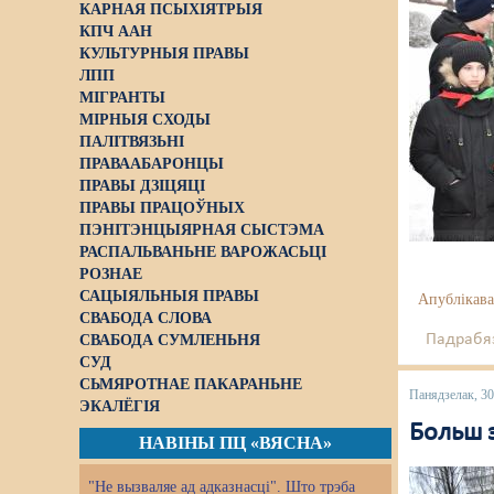
КАРНАЯ ПСЫХІЯТРЫЯ
КПЧ ААН
КУЛЬТУРНЫЯ ПРАВЫ
ЛПП
МІГРАНТЫ
МІРНЫЯ СХОДЫ
ПАЛІТВЯЗЬНІ
ПРАВААБАРОНЦЫ
ПРАВЫ ДЗІЦЯЦІ
ПРАВЫ ПРАЦОЎНЫХ
ПЭНІТЭНЦЫЯРНАЯ СЫСТЭМА
РАСПАЛЬВАНЬНЕ ВАРОЖАСЬЦІ
РОЗНАЕ
САЦЫЯЛЬНЫЯ ПРАВЫ
Апублікава
СВАБОДА СЛОВА
Падрабяз
СВАБОДА СУМЛЕНЬНЯ
СУД
СЬМЯРОТНАЕ ПАКАРАНЬНЕ
Панядзелак, 30
ЭКАЛЁГІЯ
Больш 
НАВІНЫ ПЦ «ВЯСНА»
"Не вызваляе ад адказнасці". Што трэба