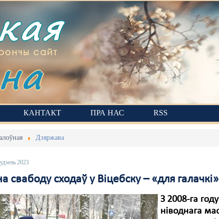
ская
на
рончы сайт
КАНТАКТ
ПРА НАС
RSS
алоўная
Дзяржава
удзень 2023
а свабоду сходаў у Віцебску – «для галачкі»
З 2008-га го
ніводнага ма