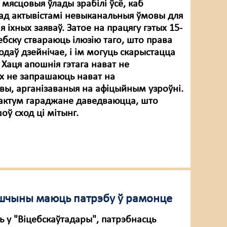
 мясцовыя ўлады зрабілі ўсё, каб
рад актывістамі невыканальныя ўмовы для
 іхных заяваў. Затое на працягу гэтых 15-
цебску ствараюць ілюзію таго, што права
одаў дзейнічае, і ім могуць скарыстацца
 Хаця апошнія гэтага нават не
іх не запрашаюць нават на
ы, арганізаваныя на афіцыйным узроўні.
тфактум гараджане даведваюцца, што
оў сход ці мітынг.
бшчыны маюць патрэбу ў рамонце
ь у "Віцебскаўтадары", патрэбнасць