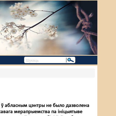
ду ў абласным цэнтры не было дазволена
савага мерапрыемства па ініцыятыве