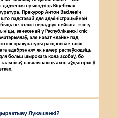
ія дадзеныя прыводзіць Віцебская
куратура. Пракурор Антон Васілевіч
, што падставай для адміністрацыйнай
быць не толькі перадрук нейкага тэксту
рыніцы, занесенай у Рэспубліканскі спіс
 матэрыялаў, але нават «лайк» пад
отнік пракуратуры расцэньвае такія
нага адабрэння» як намер распаўсюдзіць
ля больш шырокага кола асобаў, бо
стальнікаў павялічваюць ахоп аўдыторыі ў
етках.
 дырэктыву Лукашэнкі?