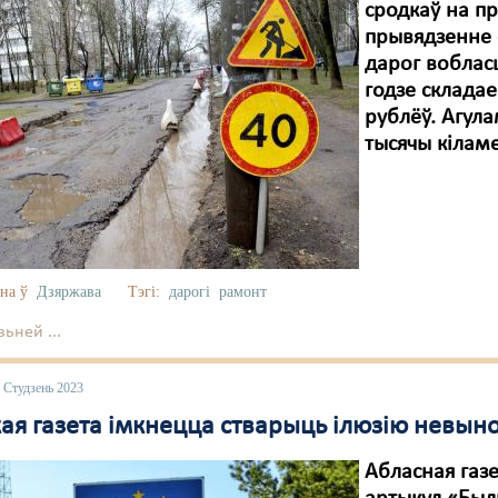
сродкаў на п
прывядзенне 
дарог воблас
годзе складае
рублёў. Агул
тысячы кілам
на ў
Дзяржава
Тэгі:
дарогі
рамонт
ьней ...
 Студзень 2023
ая газета імкнецца стварыць ілюзію невыно
Абласная газ