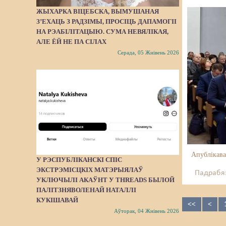
ЖЫХАРКА ВІЦЕБСКА, ВЫМУШАНАЯ
З’ЕХАЦЬ З РАДЗІМЫ, ПРОСІЦЬ ДАПАМОГІІ
НА РЭАБІЛІТАЦЫЮ. СУМА НЕВЯЛІКАЯ,
АЛЕ ЁЙ НЕ ПА СІЛАХ
Серада, 05 Жнівень 2026
Апублікава
У РЭСПУБЛІКАНСКІ СПІС
ЭКСТРЭМІСЦКІХ МАТЭРЫЯЛАЎ
Падрабяз
УКЛЮЧЫЛІ АКАЎНТ У THREADS БЫЛОЙ
ПАЛІТЗНЯВОЛЕНАЙ НАТАЛЛІ
КУКІШАВАЙ
<<
<
Аўторак, 04 Жнівень 2026