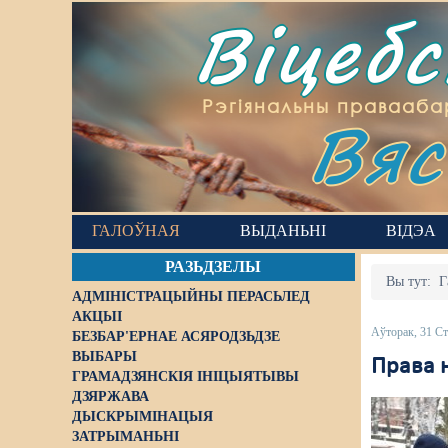
Віцеб
Вяс
Рэгіянальны правааба
ГАЛОЎНАЯ
ВЫДАНЬНІ
ВІДЭА
РАЗЬДЗЕЛЫ
Вы тут:
Г
АДМІНІСТРАЦЫЙНЫ ПЕРАСЬЛЕД
АКЦЫІ
Аўторак, 31 Ст
БЕЗБАР'ЕРНАЕ АСЯРОДЗЬДЗЕ
ВЫБАРЫ
Права н
ГРАМАДЗЯНСКІЯ ІНІЦЫЯТЫВЫ
ДЗЯРЖАВА
ДЫСКРЫМІНАЦЫЯ
ЗАТРЫМАНЬНІ