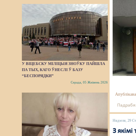
У ВІЦЕБСКУ МІЛІЦЫЯ ЗНОЎКУ ПАЙШЛA
ПА ТЫХ, КАГО ЎНЕСЛІ Ў БАЗУ
“БЕСПОРЯДКИ”
Серада, 05 Жнівень 2026
Апублікава
Падрабяз
Нядзеля, 29 Ст
З якімі