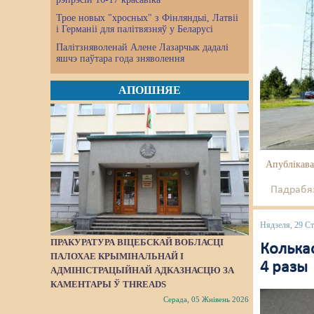
Трое новых "хросных" з Фінляндыі, Латвіі
і Германіі для палітвязняў у Беларусі
Палітзняволенай Алене Лазарчык дадалі
яшчэ паўтара года зняволення
АПОШНЯЕ
Апублікава
Падрабяз
Нядзеля, 29 Ст
ПРАКУРАТУРА ВІЦЕБСКАЙ ВОБЛАСЦІ
Колькас
ПАЛОХАЕ КРЫМІНАЛЬНАЙ І
4 разы
АДМІНІСТРАЦЫЙНАЙ АДКАЗНАСЦЮ ЗА
КАМЕНТАРЫ Ў THREADS
Серада, 05 Жнівень 2026