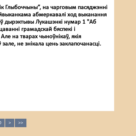
нік Глыбоччыны”, на чарговым пасяджэнні
йвыканкама абмеркавалі ход выканання
ў дырэктывы Лукашэнкі нумар 1 "Аб
аванні грамадскай бяспекі і
Але на тварах чыноўнікаў, якія
ў зале, не знікала цень заклапочанасці.
0
>
>>