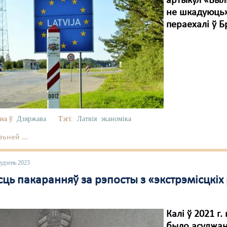
артыкул «Былы
не шкадуюць».
пераехалі ў Б
на ў
Дзяржава
Тэгі:
Латвія
эканоміка
ьней ...
удзень 2023
ць пакаранняў за рэпосты з «экстрэмісцкіх 
Калі ў 2021 г
было асуджана