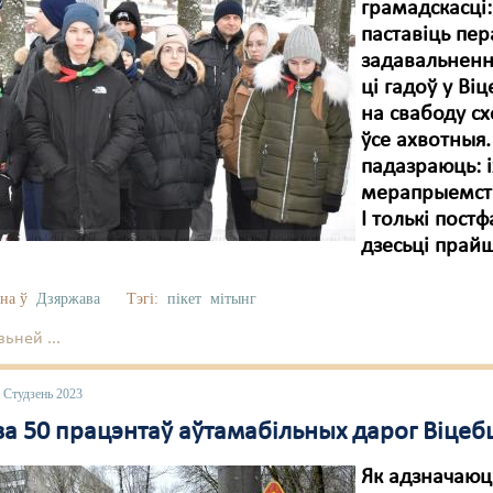
грамадскасці:
паставіць пе
задавальнення
ці гадоў у Ві
на свабоду сх
ўсе ахвотныя.
падазраюць: 
мерапрыемств
І толькі пос
дзесьці прайш
на ў
Дзяржава
Тэгі:
пікет
мітынг
ьней ...
 Студзень 2023
за 50 працэнтаў аўтамабільных дарог Віце
Як адзначаюц