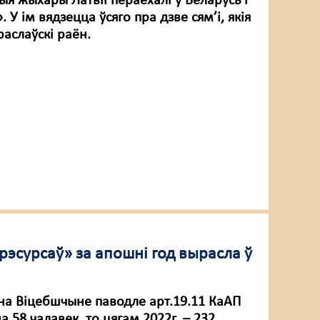
я жыхары Латвіі пераехалi ў Беларусь i
 У ім вядзецца ўсяго пра дзве сям’і, якія
раслаўскі раён.
рэсурсаў» за апошні год вырасла ў
. на Віцебшчыне паводле арт.19.11 КаАП
 58 чалавек, то цягам 2022г. – 232