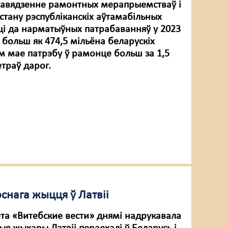
равядзенне рамонтных мерапрыемстваў і
стану рэспубліканскіх аўтамабільных
ці да нарматыўных патрабаванняў у 2023
 больш як 474,5 мільёна беларускіх
ам мае патрэбу ў рамонце больш за 1,5
етраў дарог.
снага жыцця ў Латвіі
ета «Витебские вести» днямі надрукавала