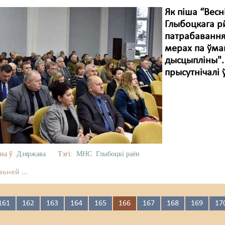
Як піша “Вес
Глыбоцкага р
патрабавання
мерах па ўмац
дысцыпліны". 
прысутнічалі 
на ў
Дзяржава
Тэгі:
МНС
Глыбоцкі раён
ьней ...
161
162
163
164
165
166
167
168
169
17