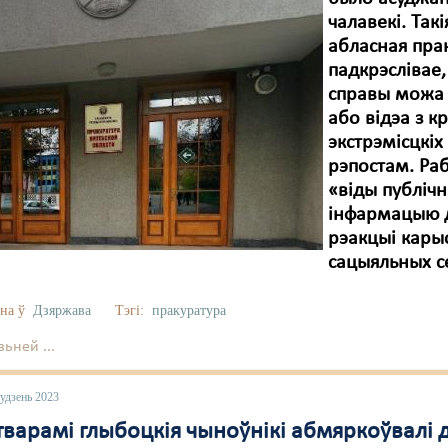
чалавекі. Так
абласная пра
падкрэслівае
справы можа 
або відэа з к
экстрэмісцкіх
рэпостам. Раб
«віды публіч
інфармацыю д
рэакцыі кары
сацыяльных с
на ў
Дзяржава
Тэгі:
пракуратура
ьней ...
удзень 2023
 тварамі глыбоцкія чыноўнікі абмяркоўвалі