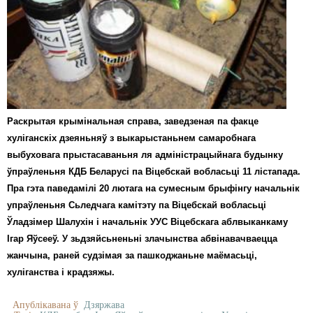
Раскрытая крымінальная справа, заведзеная па факце
хуліганскіх дзеяньняў з выкарыстаньнем самаробнага
выбуховага прыстасаваньня ля адміністрацыйнага будынку
ўпраўленьня КДБ Беларусі па Віцебскай вобласьці 11 лістапада.
Пра гэта паведамілі 20 лютага на сумесным брыфінгу начальнік
упраўленьня Сьледчага камітэту па Віцебскай вобласьці
Ўладзімер Шалухін і начальнік УУС Віцебскага аблвыканкаму
Ігар Яўсееў. У зьдзяйсьненьні злачынства абвінавачваецца
жанчына, раней судзімая за пашкоджаньне маёмасьці,
хуліганства і крадзяжы.
Апублікавана ў
Дзяржава