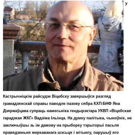
У
Кастрычніцкім райсудзе Віцебску завяршыўся разгляд
грамадзянскай справы паводле пазову сябра КХП-БНФ Яна
Дзяржаўцава супраць намесьніка гендырэктара УКВП «Віцебская
гарадзкая ЖКГ» Вадзіма Ільінца. На думку палітыка, чыноўнік, не
заключыўшы зь ім дамову на прыборку тэрыторыі пасьля
правядзеньня меркаванага шэсьця і мітынгу, парушыў яго