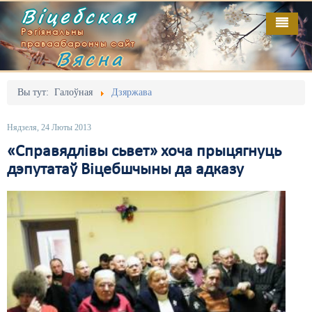
Віцебская
Рэгіянальны
праваабарончы сайт
Вясна
Галоўная
Выданьні
Адміністрацыйны перасьлед
Вы тут:
Галоўная
Дзяржава
Відэа
Акцыі
Нядзеля, 24 Люты 2013
Кантакт
Безбар'ернае асяродзьдзе
«Справядлівы сьвет» хоча прыцягнуць
дэпутатаў Віцебшчыны да адказу
Пра нас
Выбары
RSS
Грамадзянскія ініцыятывы
Дзяржава
Дыскрымінацыя
Затрыманьні