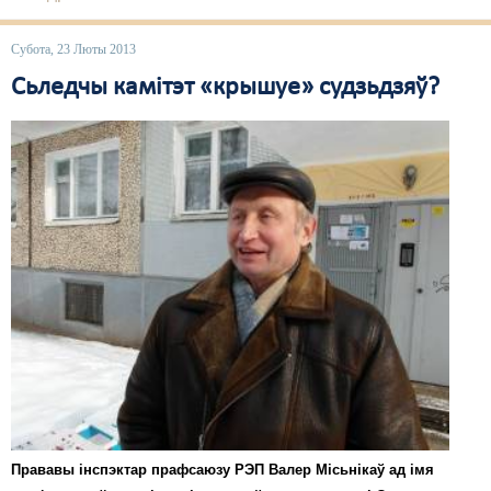
Свабода слова
Субота, 23 Люты 2013
Свабода сумленьня
Сьледчы камітэт «крышуе» судзьдзяў?
Суд
Сьмяротнае пакараньне
Экалёгія
Правы працоўных
Сацыяльныя правы
Прававы інспэктар прафсаюзу РЭП Валер Місьнікаў ад імя