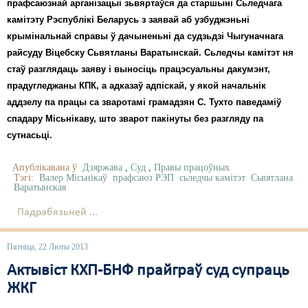
прафсаюзнай арганізацыі зьвяртаўся да старшыні Сьледчага
камітэту Рэспублікі Беларусь з заявай аб узбуджэньні
крымінальнай справы ў дачыненьні да судзьдзі Чыгуначнага
райсуду Віцебску Сьвятланы Варатынскай. Сьледчы камітэт ня
стаў разглядаць заяву і выносіць працэсуальны дакумэнт,
прадугледжаны КПК, а адказаў адпіскай, у якой начальнік
аддзелу па працы са зваротамі грамадзян С. Тухто паведаміў
спадару Місьнікаву, што зварот пакінуты без разгляду па
сутнасьці.
Апублікавана ў
Дзяржава
,
Суд
,
Правы працоўных
Тэгі:
Валер Місьнікаў
прафсаюз РЭП
сьледчы камітэт
Сьвятлана
Варатынская
Падрабязьней ...
Пятніца, 22 Люты 2013
Актывіст КХП-БНФ прайграў суд супраць
ЖКГ