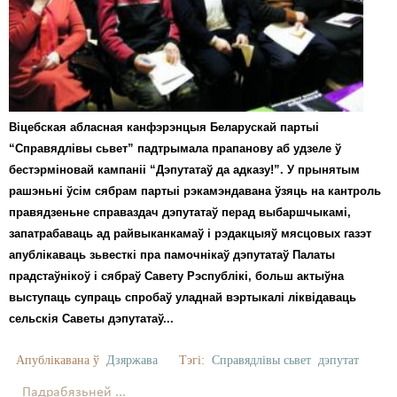
Карная псыхіятрыя
КПЧ ААН
Культурныя правы
ЛПП
Віцебская абласная канфэрэнцыя Беларускай партыі
Мігранты
“Справядлівы сьвет” падтрымала прапанову аб удзеле ў
бестэрміновай кампаніі “Дэпутатаў да адказу!”. У прынятым
Мірныя сходы
рашэньні ўсім сябрам партыі рэкамэндавана ўзяць на кантроль
правядзеньне справаздач дэпутатаў перад выбаршчыкамі,
Палітвязьні
запатрабаваць ад райвыканкамаў і рэдакцыяў мясцовых газэт
Праваабаронцы
апублікаваць зьвесткі пра памочнікаў дэпутатаў Палаты
прадстаўнікоў і сябраў Савету Рэспублікі, больш актыўна
Правы дзіцяці
выступаць супраць спробаў уладнай вэртыкалі ліквідаваць
сельскія Саветы дэпутатаў...
Пэнітэнцыярная сыстэма
Распальваньне варожасьці
Апублікавана ў
Дзяржава
Тэгі:
Справядлівы сьвет
дэпутат
Рознае
Падрабязьней ...