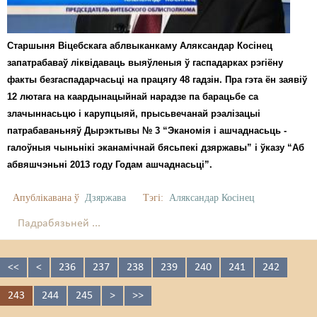
Старшыня Віцебскага аблвыканкаму Аляксандар Косінец
запатрабаваў ліквідаваць выяўленыя ў гаспадарках рэгіёну
факты безгаспадарчасьці на працягу 48 гадзін. Пра гэта ён заявіў
12 лютага на каардынацыйнай нарадзе па барацьбе са
злачыннасьцю і карупцыяй, прысьвечанай рэалізацыі
патрабаваньняў Дырэктывы № 3 “Эканомія і ашчаднасьць -
галоўныя чыньнікі эканамічнай бясьпекі дзяржавы” і ўказу “Аб
абвяшчэньні 2013 году Годам ашчаднасьці”.
Апублікавана ў
Дзяржава
Тэгі:
Аляксандар Косінец
Падрабязьней ...
<<
<
236
237
238
239
240
241
242
243
244
245
>
>>