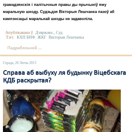
грамадзянскія і палітычныя правы ды прычыніў яму
маральную шкоду. Судзьдзя Вікторыя Лешчанка пазоў аб
кампэнсацыі маральнай шкоды не задаволіла.
Апублікавана ў
Дзяржава
,
Суд
Тэгі:
КХП БНФ
ЖКГ
Вікторыя Лешчанка
Падрабязьней ...
Серада, 20 Люты 2013
Справа аб выбуху ля будынку Віцебскага
КДБ раскрытая?