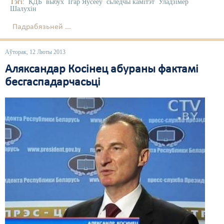
Тэгі:
КДБ
выбух
Ігар Яўсееў
сьледчы камітэт
Уладзімер
Шалухін
Падрабязьней ...
Аўторак, 12 Люты 2013
Аляксандар Косінец абураны фактамі
бесгаспадарчасьці