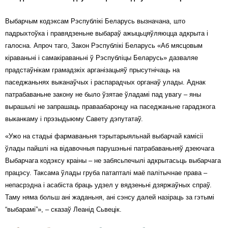
Свабода слова
Выбарчым кодэксам Рэспублікі Беларусь вызначана, што
падрыхтоўка і правядзеньне выбараў ажыцьцяўляюцца адкрыта і
Свабода сумленьня
галосна. Апроч таго, Закон Рэспублікі Беларусь «Аб мясцовым
Суд
кіраваньні і самакіраваньні ў Рэспубліцы Беларусь» дазваляе
прадстаўнікам грамадзкіх арганізацыяў прысутнічаць на
Сьмяротнае пакараньне
паседжаньнях выканаўчых і распарадчых органаў улады. Аднак
патрабаваньне закону не было ўзятае ўладамі пад увагу – яны
Экалёгія
вырашылі не запрашаць праваабаронцу на паседжаньне гарадзкога
Правы працоўных
выканкаму і прэзыдыюму Савету дэпутатаў.
«Ужо на стадыі фармаваньня тэрытарыяльнай выбарчай камісіі
Сацыяльныя правы
ўлады пайшлі на відавочныя парушэньні патрабаваньняў дзеючага
Выбарчага кодэксу краіны – не забясьпечылі адкрытасьць выбарчага
працэсу. Таксама ўлады груба патапталі маё палітычнае права –
непасрэдна і асабіста браць удзел у вядзеньні дзяржаўных спраў.
Таму няма больш ані жаданьня, ані сэнсу далей назіраць за гэтымі
“выбарамі”», – сказаў Леанід Сьвецік.