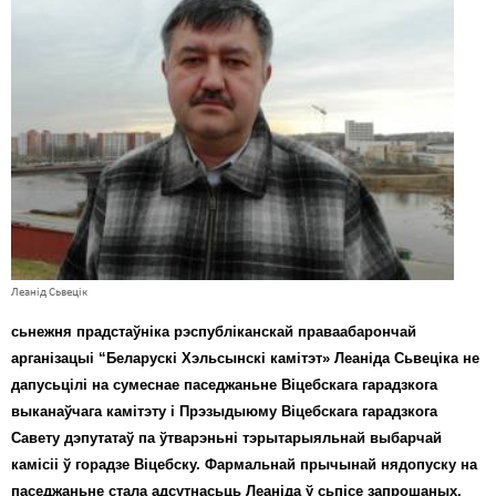
Карная псыхіятрыя
КПЧ ААН
Культурныя правы
ЛПП
Мігранты
Мірныя сходы
Палітвязьні
Леанід Сьвецік
Праваабаронцы
сьнежня прадстаўніка рэспубліканскай праваабарончай
Правы дзіцяці
арганізацыі “Беларускі Хэльсынскі камітэт» Леаніда Сьвеціка не
дапусьцілі на сумеснае паседжаньне Віцебскага гарадзкога
Пэнітэнцыярная сыстэма
выканаўчага камітэту і Прэзыдыюму Віцебскага гарадзкога
Савету дэпутатаў па ўтварэньні тэрытарыяльнай выбарчай
Распальваньне варожасьці
камісіі ў горадзе Віцебску. Фармальнай прычынай нядопуску на
Рознае
паседжаньне стала адсутнасьць Леаніда ў сьпісе запрошаных.