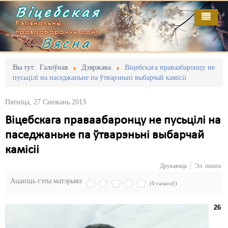
Віцебская
Рэгіянальны
праваабарончы сайт
Вясна
Галоўная
Выданьні
Адміністрацыйны перасьлед
Вы тут:
Галоўная
Дзяржава
Віцебскага праваабаронцу не
пусьцілі на паседжаньне па ўтварэньні выбарчай камісіі
Відэа
Акцыі
Пятніца, 27 Снежань 2013
Кантакт
Безбар'ернае асяродзьдзе
Віцебскага праваабаронцу не пусьцілі на
Пра нас
Выбары
паседжаньне па ўтварэньні выбарчай
RSS
Грамадзянскія ініцыятывы
камісіі
Друкаваць
Эл. пошта
Дзяржава
Ацаніць гэты матэрыял
(0 галасоў)
Дыскрымінацыя
26
Затрыманьні